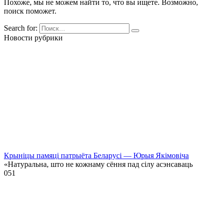
Похоже, мы не можем найти то, что вы ищете. Возможно,
поиск поможет.
Search for:
Новости рубрики
Крыніцы памяці патрыёта Беларусі — Юрыя Якімовіча
«Натуральна, што не кожнаму сёння пад сілу асэнсаваць
0
51