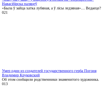
Навасібірска паляцеў
«Была ў зайца хатка лубяная, а ў лісы ледзяная»… Ведаеце?
0
21
Умер один из создателей государственного герба Погоня
Владимир Круковский
Об этом сообщили родственники знаменитого художника.
0
13