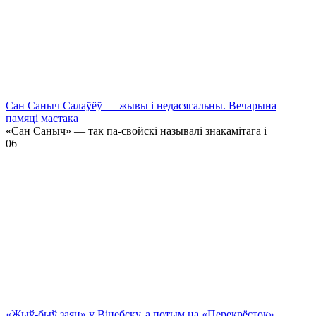
Сан Саныч Салаўёў — жывы і недасягальны. Вечарына
памяці мастака
«Сан Саныч» — так па-свойскі называлі знакамітага і
0
6
«Жыў-быў заяц» у Віцебску, а потым на «Перекрёсток»