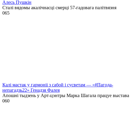
Алесь Пушкін
Сталі вядомы акалічнасці смерці 57-гадовага палітвязня
0
65
Калі мастак у гармоніі з сабой і сусветам — «#Пагода-
непагадзь22» Генадзя Фалея
Апошні тыдзень у Арт-цэнтры Марка Шагала працуе выстава
0
60