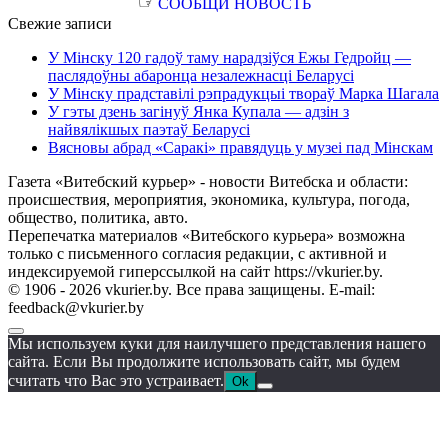
☞
СООБЩИ НОВОСТЬ
Свежие записи
У Мінску 120 гадоў таму нарадзіўся Ежы Гедройц —
паслядоўны абаронца незалежнасці Беларусі
У Мінску прадставілі рэпрадукцыі твораў Марка Шагала
У гэты дзень загінуў Янка Купала — адзін з
найвялікшых паэтаў Беларусі
Вясновы абрад «Саракі» правядуць у музеі пад Мінскам
Газета «Витебский курьер» - новости Витебска и области:
происшествия, мероприятия, экономика, культура, погода,
общество, политика, авто.
Перепечатка материалов «Витебского курьера» возможна
только с письменного согласия редакции, с активной и
индексируемой гиперссылкой на сайт https://vkurier.by.
© 1906 - 2026 vkurier.by. Все права защищены. E-mail:
feedback@vkurier.by
Мы используем куки для наилучшего представления нашего
сайта. Если Вы продолжите использовать сайт, мы будем
считать что Вас это устраивает.
Ok