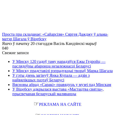
Проста пра складанае: «Сайарсізм» Сяргея Дажджу ў альма-
матэр Шагала ў Віцебску
Яшчэ ў пачатку 20 стагоддзя Васіль Кандзінскі марыў
0
40
Свежие записи
У Мінску 120 гадоў таму нарадзіўся Ежы Гедройц —
паслядоўны абаронца незалежнасці Беларусі
У Мінску прадставілі рэпрадукцыі твораў Марка Шагала
У гэты дзень загінуў Янка Купала — адзін з
найвялікшых паэтаў Беларусі
Вясновы абрад «Саракі» правядуць у музеі пад Мінскам
У Віцебску адкрылася выстава «Мастацтва святла»,
прысвечаная беларускай маляванцы
☞
РЕКЛАМА НА САЙТЕ