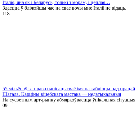
Італія, яна як і Беларусь, толькі з морам, і цёплая…
Здаецца ў бліжэйшы час на свае вочы мне Італіі не відаць.
1
18
55 мільёнаў за права напісаць сваё імя на таблічцы пад працай
Шагала. Карціны віцебскага мастака — недатыкальныя
На сусветным арт-рынку абмяркоўваецца ўнікальная сітуацыя
0
9