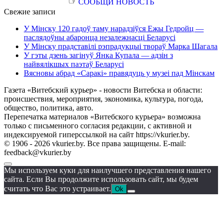
☞
СООБЩИ НОВОСТЬ
Свежие записи
У Мінску 120 гадоў таму нарадзіўся Ежы Гедройц —
паслядоўны абаронца незалежнасці Беларусі
У Мінску прадставілі рэпрадукцыі твораў Марка Шагала
У гэты дзень загінуў Янка Купала — адзін з
найвялікшых паэтаў Беларусі
Вясновы абрад «Саракі» правядуць у музеі пад Мінскам
Газета «Витебский курьер» - новости Витебска и области:
происшествия, мероприятия, экономика, культура, погода,
общество, политика, авто.
Перепечатка материалов «Витебского курьера» возможна
только с письменного согласия редакции, с активной и
индексируемой гиперссылкой на сайт https://vkurier.by.
© 1906 - 2026 vkurier.by. Все права защищены. E-mail:
feedback@vkurier.by
Мы используем куки для наилучшего представления нашего
сайта. Если Вы продолжите использовать сайт, мы будем
считать что Вас это устраивает.
Ok