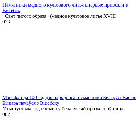
Памятники медного культового литья впервые привезли в
Витебск
«Свет литого образа» (медное культовое литье XVIII
0
33
Марафон да 100-годдзя народнага пісьменніка Беларусі Васіля
Быкава пачаўся з Віцебску
У наступным годзе класіку беларускай прозы споўніцца
0
82