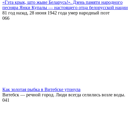
«Гэта крык, што жыве Беларусь!». Дзень памяти народного
песняра Янки Купалы — настоящего отца белорусской нации
81 год назад, 28 июня 1942 года умер народный поэт
0
66
Как золотая рыбка в Витебске утонула
Витебск — речной город. Люди всегда селились возле воды.
0
41