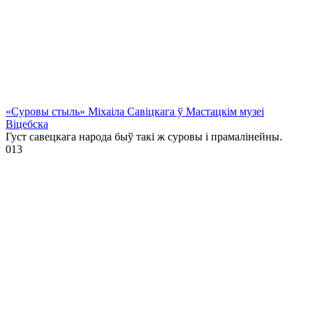
«Суровы стыль» Міхаіла Савіцкага ў Мастацкім музеі
Віцебска
Густ савецкага народа быў такі ж суровы і прамалінейны.
0
13