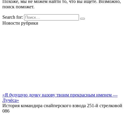
Похоже, мы не можем найти то, что вы ищете. Возможно,
поиск поможет.
Search for:
Новости рубрики
«Я будущую дочку назову твоим прекрасным именем —
Лучёса»
История командира снайперского взвода 251-й стрелковой
0
86