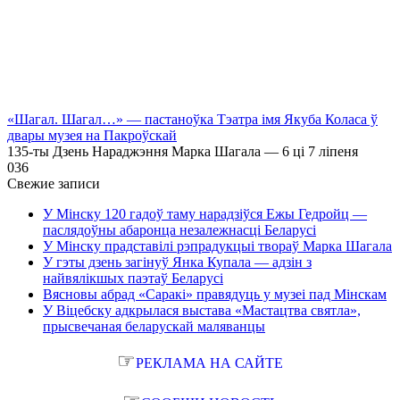
«Шагал. Шагал…» — пастаноўка Тэатра імя Якуба Коласа ў
двары музея на Пакроўскай
135-ты Дзень Нараджэння Марка Шагала — 6 ці 7 ліпеня
0
36
Свежие записи
У Мінску 120 гадоў таму нарадзіўся Ежы Гедройц —
паслядоўны абаронца незалежнасці Беларусі
У Мінску прадставілі рэпрадукцыі твораў Марка Шагала
У гэты дзень загінуў Янка Купала — адзін з
найвялікшых паэтаў Беларусі
Вясновы абрад «Саракі» правядуць у музеі пад Мінскам
У Віцебску адкрылася выстава «Мастацтва святла»,
прысвечаная беларускай маляванцы
☞
РЕКЛАМА НА САЙТЕ