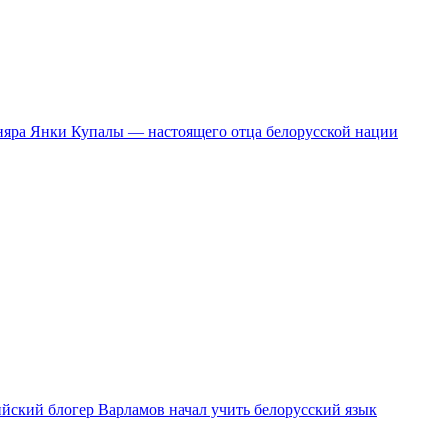
сняра Янки Купалы — настоящего отца белорусской нации
ийский блогер Варламов начал учить белорусский язык