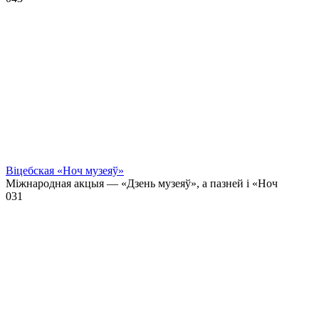
Віцебская «Ноч музеяў»
Міжнародная акцыя — «Дзень музеяў», а пазней і «Ноч
0
31