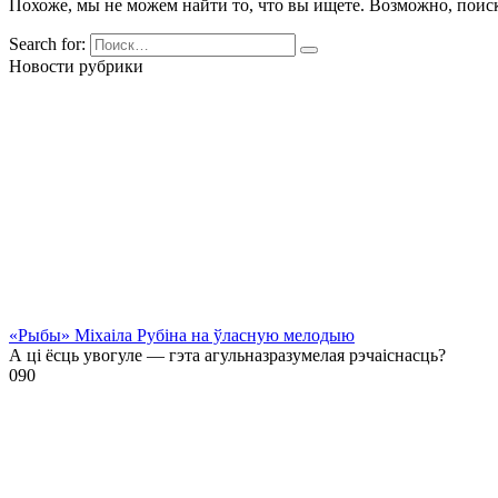
Похоже, мы не можем найти то, что вы ищете. Возможно, поис
Search for:
Новости рубрики
«Рыбы» Міхаіла Рубіна на ўласную мелодыю
А ці ёсць увогуле — гэта агульназразумелая рэчаіснасць?
0
90