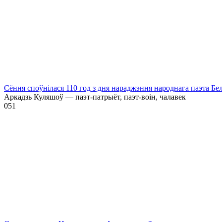
Сёння споўнілася 110 год з дня нараджэння народнага паэта Бе
Аркадзь Куляшоў — паэт-патрыёт, паэт-воін, чалавек
0
51