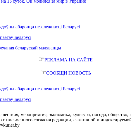
на 15 суток. Он молился за мир в Украине
ядоўны абаронца незалежнасці Беларусі
паэтаў Беларусі
вечаная беларускай маляванцы
☞
РЕКЛАМА НА САЙТЕ
☞
СООБЩИ НОВОСТЬ
ядоўны абаронца незалежнасці Беларусі
паэтаў Беларусі
сшествия, мероприятия, экономика, культура, погода, общество, 
с письменного согласия редакции, с активной и индексируемой ги
vkurier.by