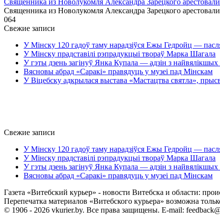
Священника из Новолукомля Александра Зарецкого арестовали 
Священника из Новолукомля Александра Зарецкого арестовали
0
64
Свежие записи
У Мінску 120 гадоў таму нарадзіўся Ежы Гедройц — пасл
У Мінску прадставілі рэпрадукцыі твораў Марка Шагала
У гэты дзень загінуў Янка Купала — адзін з найвялікшых 
Вясновы абрад «Саракі» правядуць у музеі пад Мінскам
У Віцебску адкрылася выстава «Мастацтва святла», прыс
Свежие записи
У Мінску 120 гадоў таму нарадзіўся Ежы Гедройц — пасл
У Мінску прадставілі рэпрадукцыі твораў Марка Шагала
У гэты дзень загінуў Янка Купала — адзін з найвялікшых 
Вясновы абрад «Саракі» правядуць у музеі пад Мінскам
Газета «Витебский курьер» - новости Витебска и области: прои
Перепечатка материалов «Витебского курьера» возможна только 
© 1906 - 2026 vkurier.by. Все права защищены. E-mail: feedback@