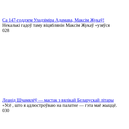
Са 147-годдзем Уладзіміра Адамава, Максім Жукаў!
Некалькі гадоў таму віцяблянін Максім Жукаў «узяўся
0
28
Леанід Шчамялёў — мастак з вялікай Беларускай літары
«Усё , што я адлюстроўваю на палатне — гэта маё жыццё.
0
30