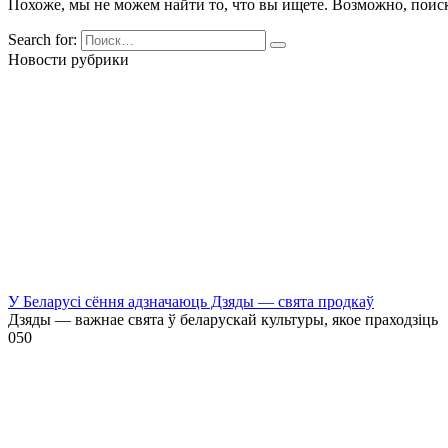
Похоже, мы не можем найти то, что вы ищете. Возможно, поис
Search for:
Новости рубрики
У Беларусі сёння адзначаюць Дзяды — свята продкаў
Дзяды — важнае свята ў беларускай культуры, якое праходзіць
0
50