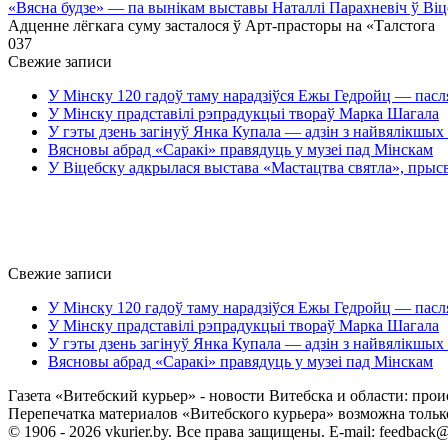
«Вясна будзе» — па вынікам выставы Наталлі Парахневіч ў Віц
Адценне лёгкага суму засталося ў Арт-прасторы на «Талстога
0
37
Свежие записи
У Мінску 120 гадоў таму нарадзіўся Ежы Гедройц — пасл
У Мінску прадставілі рэпрадукцыі твораў Марка Шагала
У гэты дзень загінуў Янка Купала — адзін з найвялікшых 
Вясновы абрад «Саракі» правядуць у музеі пад Мінскам
У Віцебску адкрылася выстава «Мастацтва святла», прыс
Свежие записи
У Мінску 120 гадоў таму нарадзіўся Ежы Гедройц — пасл
У Мінску прадставілі рэпрадукцыі твораў Марка Шагала
У гэты дзень загінуў Янка Купала — адзін з найвялікшых 
Вясновы абрад «Саракі» правядуць у музеі пад Мінскам
Газета «Витебский курьер» - новости Витебска и области: прои
Перепечатка материалов «Витебского курьера» возможна только 
© 1906 - 2026 vkurier.by. Все права защищены. E-mail: feedback@