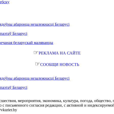
ебску
ядоўны абаронца незалежнасці Беларусі
паэтаў Беларусі
вечаная беларускай маляванцы
☞
РЕКЛАМА НА САЙТЕ
☞
СООБЩИ НОВОСТЬ
ядоўны абаронца незалежнасці Беларусі
паэтаў Беларусі
сшествия, мероприятия, экономика, культура, погода, общество, 
с письменного согласия редакции, с активной и индексируемой ги
vkurier.by