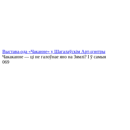
Выстава-ода «Чаканне» у Шагалаўскім Арт-цэнтры
Чакаканне — ці не галоўнае яно на Зямлі? І ў самыя
0
69