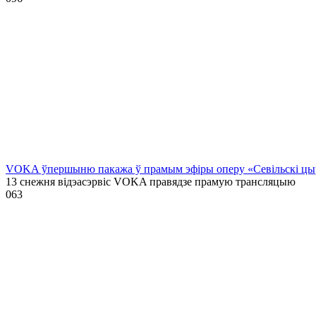
VOKA ўпершыню пакажа ў прамым эфіры оперу «Севільскі цыру
13 снежня відэасэрвіс VOKA правядзе прамую трансляцыю
0
63