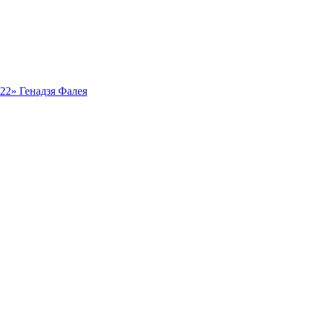
ь22» Генадзя Фалея