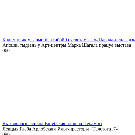
Калі мастак у гармоніі з сабой і сусветам — «#Пагода-непагадз
Апошні тыдзень у Арт-цэнтры Марка Шагала працуе выстава
0
60
Як з’явілася і знікла Віцебская плошча Перамогі
Лекцыя Глеба Арлоўскага ў арт-прасторы «Талстога ,7»
0
96