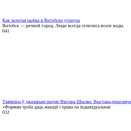
Как золотая рыбка в Витебске утонула
Витебск — речной город. Люди всегда селились возле воды.
0
41
Таямніца ў джазавым рытме Віктара Шылко. Выстава-прысвя
«Формам трэба даць жыццё і права на індывідуальнае
0
32