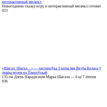
интерактивный мюзикл
Новогоднюю сказку-игру и интерактивный мюзикл готовят
0
23
«Шагал. Шагал…» — пастаноўка Тэатра імя Якуба Коласа ў
двары музея на Пакроўскай
135-ты Дзень Нараджэння Марка Шагала — 6 ці 7 ліпеня
0
36