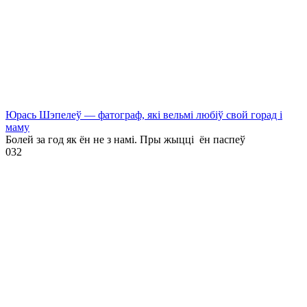
Юрась Шэпелеў — фатограф, які вельмі любіў свой горад і
маму
Болей за год як ён не з намі. Пры жыцці ён паспеў
0
32