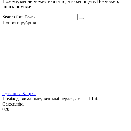
Похоже, мы не можем найти то, что вы ищете. Возможно,
поиск поможет.
Search for:
Новости рубрики
Тутэйшы Хаціка
Паміж дзвюма чыгуначнымі пераездамі — Шпілі —
Сакольнікі
0
20