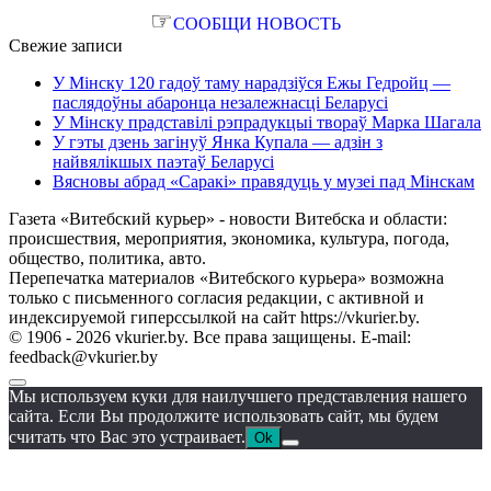
☞
СООБЩИ НОВОСТЬ
Свежие записи
У Мінску 120 гадоў таму нарадзіўся Ежы Гедройц —
паслядоўны абаронца незалежнасці Беларусі
У Мінску прадставілі рэпрадукцыі твораў Марка Шагала
У гэты дзень загінуў Янка Купала — адзін з
найвялікшых паэтаў Беларусі
Вясновы абрад «Саракі» правядуць у музеі пад Мінскам
Газета «Витебский курьер» - новости Витебска и области:
происшествия, мероприятия, экономика, культура, погода,
общество, политика, авто.
Перепечатка материалов «Витебского курьера» возможна
только с письменного согласия редакции, с активной и
индексируемой гиперссылкой на сайт https://vkurier.by.
© 1906 - 2026 vkurier.by. Все права защищены. E-mail:
feedback@vkurier.by
Мы используем куки для наилучшего представления нашего
сайта. Если Вы продолжите использовать сайт, мы будем
считать что Вас это устраивает.
Ok