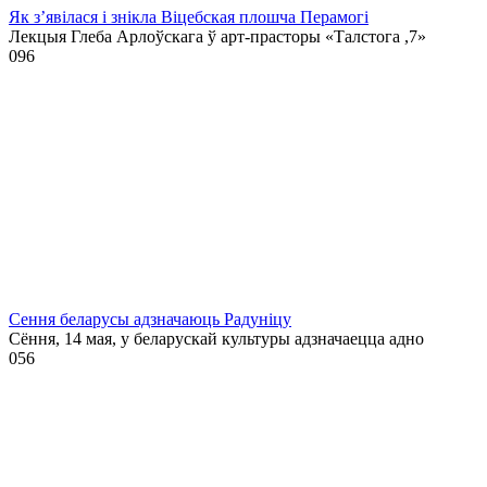
Як з’явілася і знікла Віцебская плошча Перамогі
Лекцыя Глеба Арлоўскага ў арт-прасторы «Талстога ,7»
0
96
Сення беларусы адзначаюць Радуніцу
Сёння, 14 мая, у беларускай культуры адзначаецца адно
0
56