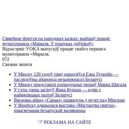
Сямейнае фэнтэзі па народных казках: выйшаў працяг
мультсерыяла «Марыля. У пошуках дзіўнікаў»
Відэасэрвіс VOKA выпусціў працяг свайго першага
мультсерыяла «Марыля.
0
72
Свежие записи
У Мінску 120 гадоў таму нарадзіўся Ежы Гедройц —
паслядоўны абаронца незалежнасці Беларусі
У Мінску прадставілі рэпрадукцыі твораў Марка Шагала
У гэты дзень загінуў Янка Купала — адзін з
найвялікшых паэтаў Беларусі
Вясновы абрад «Саракі» правядуць у музеі пад Мінскам
У Віцебску адкрылася выстава «Мастацтва святла»,
прысвечаная беларускай маляванцы
☞
РЕКЛАМА НА САЙТЕ