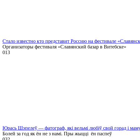
Стало известно кто представит Россию на фестивале «Славянск
Организаторы фестиваля «Славянский базар в Витебске»
0
13
Юрась Шэпелеў — фатограф, які вельмі любіў свой горад і мам
Болей за год як ён не з намі. Пры жыцці ён паспеў
0
32