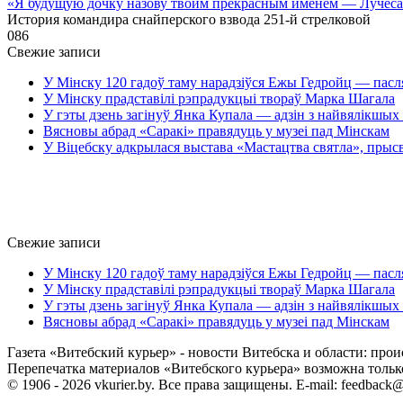
«Я будущую дочку назову твоим прекрасным именем — Лучёс
История командира снайперского взвода 251-й стрелковой
0
86
Свежие записи
У Мінску 120 гадоў таму нарадзіўся Ежы Гедройц — пасл
У Мінску прадставілі рэпрадукцыі твораў Марка Шагала
У гэты дзень загінуў Янка Купала — адзін з найвялікшых 
Вясновы абрад «Саракі» правядуць у музеі пад Мінскам
У Віцебску адкрылася выстава «Мастацтва святла», прыс
Свежие записи
У Мінску 120 гадоў таму нарадзіўся Ежы Гедройц — пасл
У Мінску прадставілі рэпрадукцыі твораў Марка Шагала
У гэты дзень загінуў Янка Купала — адзін з найвялікшых 
Вясновы абрад «Саракі» правядуць у музеі пад Мінскам
Газета «Витебский курьер» - новости Витебска и области: прои
Перепечатка материалов «Витебского курьера» возможна только 
© 1906 - 2026 vkurier.by. Все права защищены. E-mail: feedback@