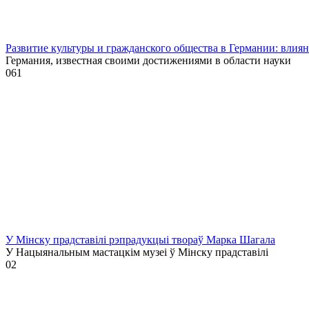
Развитие культуры и гражданского общества в Германии: влия
Германия, известная своими достижениями в области науки
0
61
У Мінску прадставілі рэпрадукцыі твораў Марка Шагала
У Нацыянальным мастацкім музеі ў Мінску прадставілі
0
2