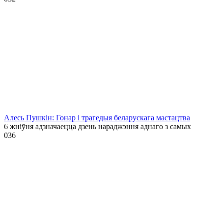
Алесь Пушкін: Гонар і трагедыя беларускага мастацтва
6 жніўня адзначаецца дзень нараджэння аднаго з самых
0
36