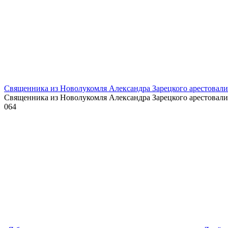
Священника из Новолукомля Александра Зарецкого арестовали 
Священника из Новолукомля Александра Зарецкого арестовали
0
64