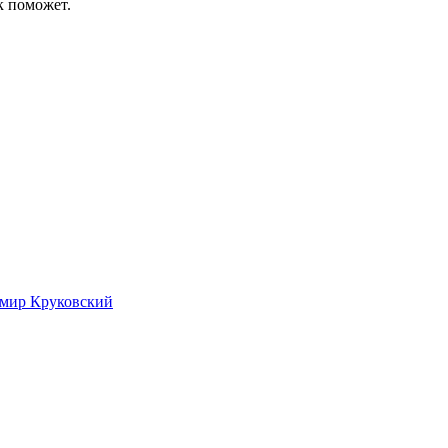
к поможет.
имир Круковский