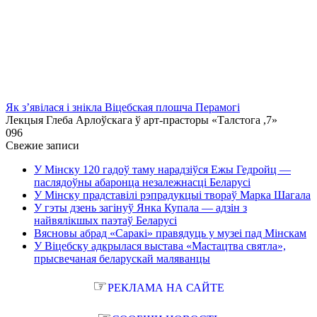
Як з’явілася і знікла Віцебская плошча Перамогі
Лекцыя Глеба Арлоўскага ў арт-прасторы «Талстога ,7»
0
96
Свежие записи
У Мінску 120 гадоў таму нарадзіўся Ежы Гедройц —
паслядоўны абаронца незалежнасці Беларусі
У Мінску прадставілі рэпрадукцыі твораў Марка Шагала
У гэты дзень загінуў Янка Купала — адзін з
найвялікшых паэтаў Беларусі
Вясновы абрад «Саракі» правядуць у музеі пад Мінскам
У Віцебску адкрылася выстава «Мастацтва святла»,
прысвечаная беларускай маляванцы
☞
РЕКЛАМА НА САЙТЕ