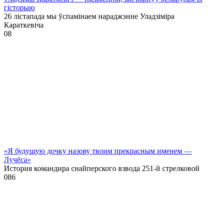
гісторыю
26 лістапада мы ўспамінаем нараджэнне Уладзіміра
Караткевіча
0
8
«Я будущую дочку назову твоим прекрасным именем —
Лучёса»
История командира снайперского взвода 251-й стрелковой
0
86