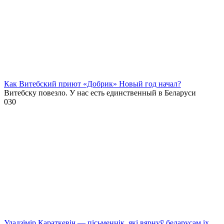
Как Витебский приют «Добрик» Новый год начал?
Витебску повезло. У нас есть единственный в Беларуси
0
30
Уладзімір Караткевіч — пісьменнік, які вярнуў беларусам іх