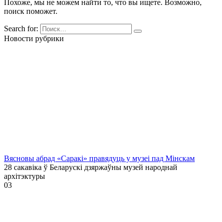
Похоже, мы не можем найти то, что вы ищете. Возможно,
поиск поможет.
Search for:
Новости рубрики
Вясновы абрад «Саракі» правядуць у музеі пад Мінскам
28 сакавіка ў Беларускі дзяржаўны музей народнай
архітэктуры
0
3