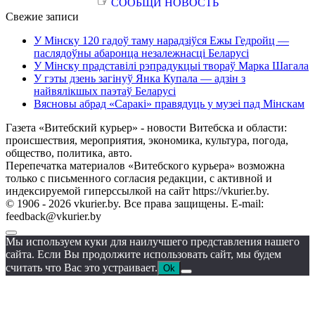
☞
СООБЩИ НОВОСТЬ
Свежие записи
У Мінску 120 гадоў таму нарадзіўся Ежы Гедройц —
паслядоўны абаронца незалежнасці Беларусі
У Мінску прадставілі рэпрадукцыі твораў Марка Шагала
У гэты дзень загінуў Янка Купала — адзін з
найвялікшых паэтаў Беларусі
Вясновы абрад «Саракі» правядуць у музеі пад Мінскам
Газета «Витебский курьер» - новости Витебска и области:
происшествия, мероприятия, экономика, культура, погода,
общество, политика, авто.
Перепечатка материалов «Витебского курьера» возможна
только с письменного согласия редакции, с активной и
индексируемой гиперссылкой на сайт https://vkurier.by.
© 1906 - 2026 vkurier.by. Все права защищены. E-mail:
feedback@vkurier.by
Мы используем куки для наилучшего представления нашего
сайта. Если Вы продолжите использовать сайт, мы будем
считать что Вас это устраивает.
Ok