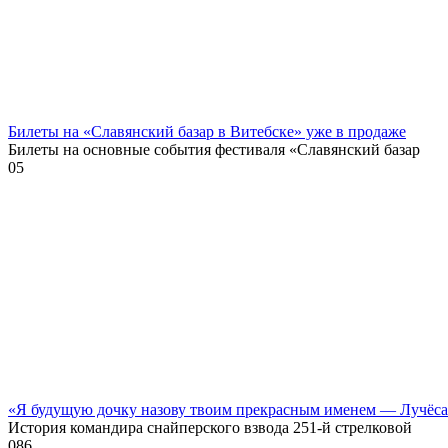
Билеты на «Славянский базар в Витебске» уже в продаже
Билеты на основные события фестиваля «Славянский базар
0
5
«Я будущую дочку назову твоим прекрасным именем — Лучёс
История командира снайперского взвода 251-й стрелковой
0
86