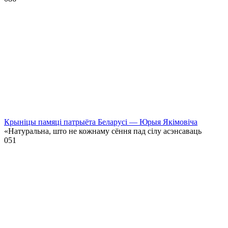
Крыніцы памяці патрыёта Беларусі — Юрыя Якімовіча
«Натуральна, што не кожнаму сёння пад сілу асэнсаваць
0
51