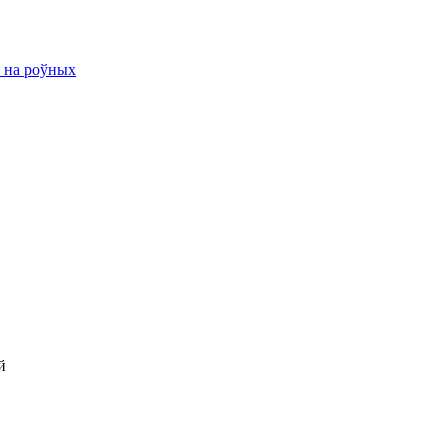
ю на роўных
й