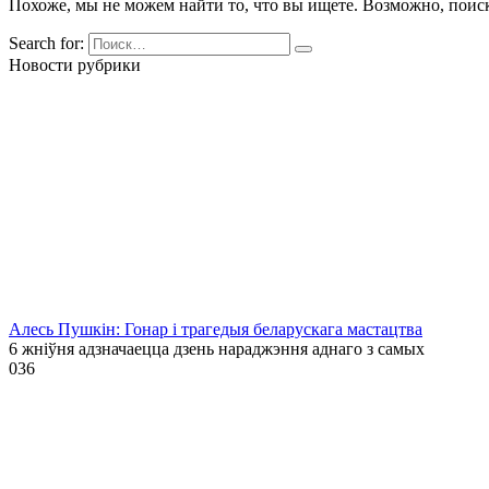
Похоже, мы не можем найти то, что вы ищете. Возможно, поис
Search for:
Новости рубрики
Алесь Пушкін: Гонар і трагедыя беларускага мастацтва
6 жніўня адзначаецца дзень нараджэння аднаго з самых
0
36