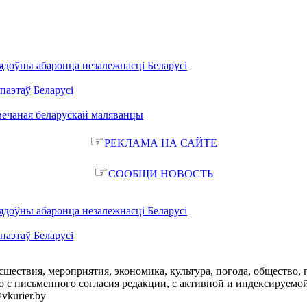
ядоўны абаронца незалежнасці Беларусі
паэтаў Беларусі
вечаная беларускай маляванцы
☞
РЕКЛАМА НА САЙТЕ
☞
СООБЩИ НОВОСТЬ
ядоўны абаронца незалежнасці Беларусі
паэтаў Беларусі
сшествия, мероприятия, экономика, культура, погода, общество, 
с письменного согласия редакции, с активной и индексируемой ги
vkurier.by