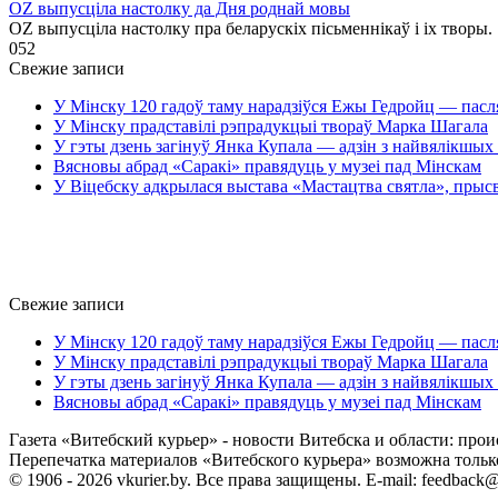
OZ выпусціла настолку да Дня роднай мовы
OZ выпусціла настолку пра беларускіх пісьменнікаў і іх творы.
0
52
Свежие записи
У Мінску 120 гадоў таму нарадзіўся Ежы Гедройц — пасл
У Мінску прадставілі рэпрадукцыі твораў Марка Шагала
У гэты дзень загінуў Янка Купала — адзін з найвялікшых 
Вясновы абрад «Саракі» правядуць у музеі пад Мінскам
У Віцебску адкрылася выстава «Мастацтва святла», прыс
Свежие записи
У Мінску 120 гадоў таму нарадзіўся Ежы Гедройц — пасл
У Мінску прадставілі рэпрадукцыі твораў Марка Шагала
У гэты дзень загінуў Янка Купала — адзін з найвялікшых 
Вясновы абрад «Саракі» правядуць у музеі пад Мінскам
Газета «Витебский курьер» - новости Витебска и области: прои
Перепечатка материалов «Витебского курьера» возможна только 
© 1906 - 2026 vkurier.by. Все права защищены. E-mail: feedback@