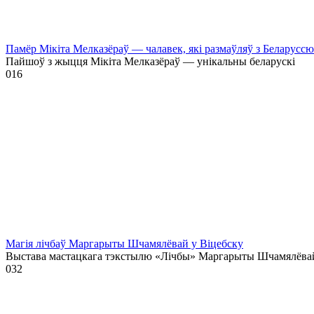
Памёр Мікіта Мелказёраў — чалавек, які размаўляў з Беларусс
Пайшоў з жыцця Мікіта Мелказёраў — унікальны беларускі
0
16
Магія лічбаў Маргарыты Шчамялёвай у Віцебску
Выстава мастацкага тэкстылю «Лічбы» Маргарыты Шчамялёва
0
32