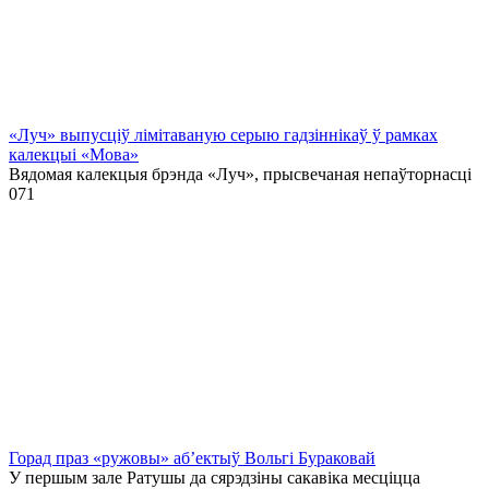
«Луч» выпусціў лiмiтаваную серыю гадзіннікаў ў рамках
калекцыі «Мова»
Вядомая калекцыя брэнда «Луч», прысвечаная непаўторнасці
0
71
Горад праз «ружовы» аб’ектыў Вольгі Бураковай
У першым зале Ратушы да сярэдзіны сакавіка месціцца