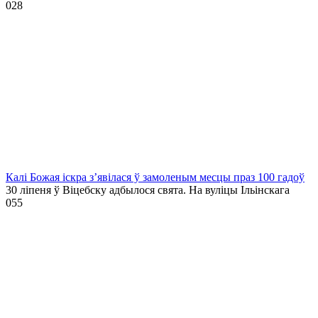
0
28
Калі Божая іскра з’явілася ў замоленым месцы праз 100 гадоў
30 ліпеня ў Віцебску адбылося свята. На вуліцы Ільінскага
0
55