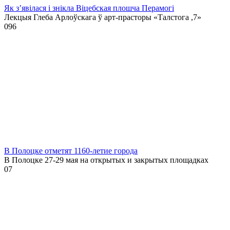
Як з’явілася і знікла Віцебская плошча Перамогі
Лекцыя Глеба Арлоўскага ў арт-прасторы «Талстога ,7»
0
96
В Полоцке отметят 1160-летие города
В Полоцке 27-29 мая на открытых и закрытых площадках
0
7