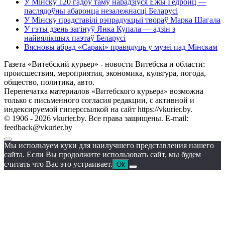
У Мінску 120 гадоў таму нарадзіўся Ежы Гедройц —
паслядоўны абаронца незалежнасці Беларусі
У Мінску прадставілі рэпрадукцыі твораў Марка Шагала
У гэты дзень загінуў Янка Купала — адзін з
найвялікшых паэтаў Беларусі
Вясновы абрад «Саракі» правядуць у музеі пад Мінскам
Газета «Витебский курьер» - новости Витебска и области:
происшествия, мероприятия, экономика, культура, погода,
общество, политика, авто.
Перепечатка материалов «Витебского курьера» возможна
только с письменного согласия редакции, с активной и
индексируемой гиперссылкой на сайт https://vkurier.by.
© 1906 - 2026 vkurier.by. Все права защищены. E-mail:
feedback@vkurier.by
Мы используем куки для наилучшего представления нашего
сайта. Если Вы продолжите использовать сайт, мы будем
считать что Вас это устраивает.
Ok