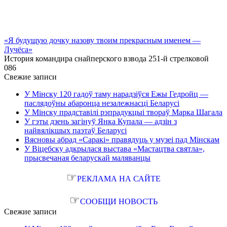
«Я будущую дочку назову твоим прекрасным именем —
Лучёса»
История командира снайперского взвода 251-й стрелковой
0
86
Свежие записи
У Мінску 120 гадоў таму нарадзіўся Ежы Гедройц —
паслядоўны абаронца незалежнасці Беларусі
У Мінску прадставілі рэпрадукцыі твораў Марка Шагала
У гэты дзень загінуў Янка Купала — адзін з
найвялікшых паэтаў Беларусі
Вясновы абрад «Саракі» правядуць у музеі пад Мінскам
У Віцебску адкрылася выстава «Мастацтва святла»,
прысвечаная беларускай маляванцы
☞
РЕКЛАМА НА САЙТЕ
☞
СООБЩИ НОВОСТЬ
Свежие записи