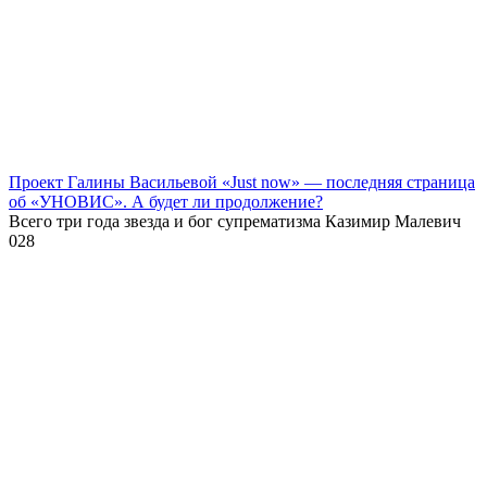
Проект Галины Васильевой «Just now» — последняя страница
об «УНОВИС». А будет ли продолжение?
Всего три года звезда и бог супрематизма Казимир Малевич
0
28