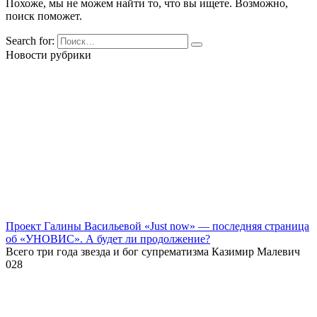
Похоже, мы не можем найти то, что вы ищете. Возможно,
поиск поможет.
Search for:
Новости рубрики
Проект Галины Васильевой «Just now» — последняя страница
об «УНОВИС». А будет ли продолжение?
Всего три года звезда и бог супрематизма Казимир Малевич
0
28