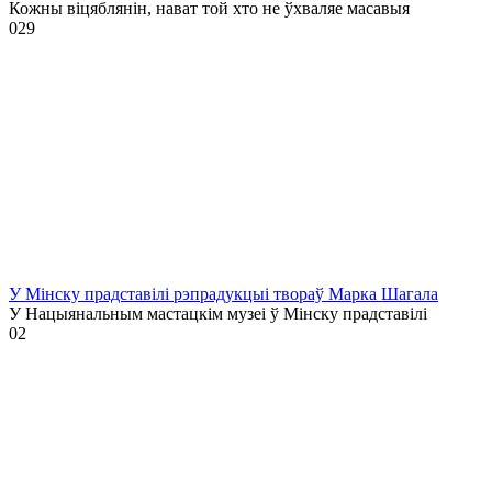
Кожны віцяблянін, нават той хто не ўхваляе масавыя
0
29
У Мінску прадставілі рэпрадукцыі твораў Марка Шагала
У Нацыянальным мастацкім музеі ў Мінску прадставілі
0
2