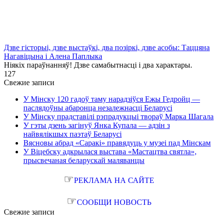
Дзве гісторыі, дзве выстаўкі, два позіркі, дзве асобы: Таццяна
Нагавіцына і Алена Паплыка
Ніякіх параўнанняў! Дзве самабытнасці і два характары.
1
27
Свежие записи
У Мінску 120 гадоў таму нарадзіўся Ежы Гедройц —
паслядоўны абаронца незалежнасці Беларусі
У Мінску прадставілі рэпрадукцыі твораў Марка Шагала
У гэты дзень загінуў Янка Купала — адзін з
найвялікшых паэтаў Беларусі
Вясновы абрад «Саракі» правядуць у музеі пад Мінскам
У Віцебску адкрылася выстава «Мастацтва святла»,
прысвечаная беларускай маляванцы
☞
РЕКЛАМА НА САЙТЕ
☞
СООБЩИ НОВОСТЬ
Свежие записи