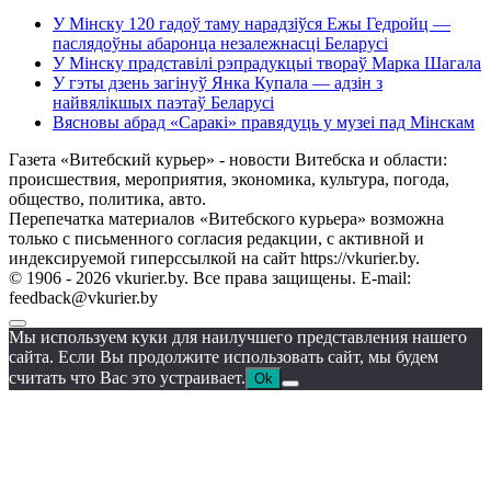
У Мінску 120 гадоў таму нарадзіўся Ежы Гедройц —
паслядоўны абаронца незалежнасці Беларусі
У Мінску прадставілі рэпрадукцыі твораў Марка Шагала
У гэты дзень загінуў Янка Купала — адзін з
найвялікшых паэтаў Беларусі
Вясновы абрад «Саракі» правядуць у музеі пад Мінскам
Газета «Витебский курьер» - новости Витебска и области:
происшествия, мероприятия, экономика, культура, погода,
общество, политика, авто.
Перепечатка материалов «Витебского курьера» возможна
только с письменного согласия редакции, с активной и
индексируемой гиперссылкой на сайт https://vkurier.by.
© 1906 - 2026 vkurier.by. Все права защищены. E-mail:
feedback@vkurier.by
Мы используем куки для наилучшего представления нашего
сайта. Если Вы продолжите использовать сайт, мы будем
считать что Вас это устраивает.
Ok