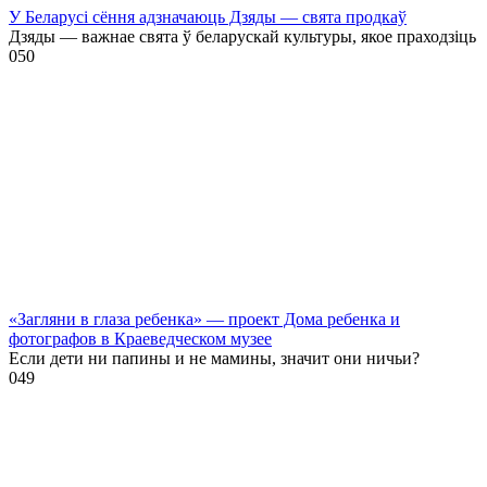
У Беларусі сёння адзначаюць Дзяды — свята продкаў
Дзяды — важнае свята ў беларускай культуры, якое праходзіць
0
50
«Загляни в глаза ребенка» — проект Дома ребенка и
фотографов в Краеведческом музее
Если дети ни папины и не мамины, значит они ничьи?
0
49