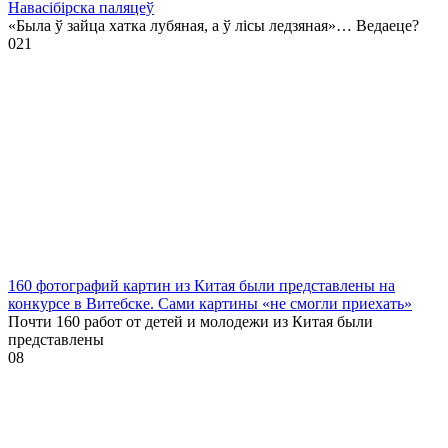
Навасібірска паляцеў
«Была ў зайца хатка лубяная, а ў лісы ледзяная»… Ведаеце?
0
21
160 фотографий картин из Китая были представлены на
конкурсе в Витебске. Сами картины «не смогли приехать»
Почти 160 работ от детей и молодежи из Китая были
представлены
0
8