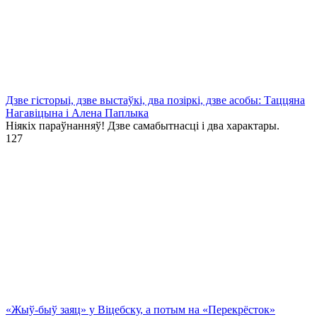
Дзве гісторыі, дзве выстаўкі, два позіркі, дзве асобы: Таццяна
Нагавіцына і Алена Паплыка
Ніякіх параўнанняў! Дзве самабытнасці і два характары.
1
27
«Жыў-быў заяц» у Віцебску, а потым на «Перекрёсток»