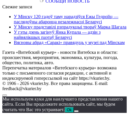
☞
СООБЩИ НОВОСТЬ
Свежие записи
У Мінску 120 гадоў таму нарадзіўся Ежы Гедройц —
паслядоўны абаронца незалежнасці Беларусі
У Мінску прадставілі рэпрадукцыі твораў Марка Шагала
У гэты дзень загінуў Янка Купала — адзін з
найвялікшых паэтаў Беларусі
Вясновы абрад «Саракі» правядуць у музеі пад Мінскам
Газета «Витебский курьер» - новости Витебска и области:
происшествия, мероприятия, экономика, культура, погода,
общество, политика, авто.
Перепечатка материалов «Витебского курьера» возможна
только с письменного согласия редакции, с активной и
индексируемой гиперссылкой на сайт https://vkurier.by.
© 1906 - 2026 vkurier.by. Все права защищены. E-mail:
feedback@vkurier.by
Мы используем куки для наилучшего представления нашего
сайта. Если Вы продолжите использовать сайт, мы будем
считать что Вас это устраивает.
Ok