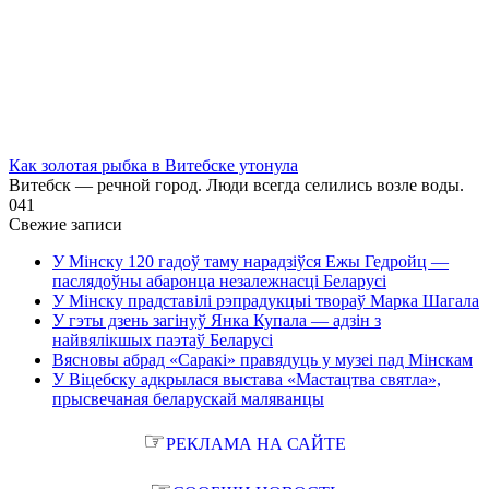
Как золотая рыбка в Витебске утонула
Витебск — речной город. Люди всегда селились возле воды.
0
41
Свежие записи
У Мінску 120 гадоў таму нарадзіўся Ежы Гедройц —
паслядоўны абаронца незалежнасці Беларусі
У Мінску прадставілі рэпрадукцыі твораў Марка Шагала
У гэты дзень загінуў Янка Купала — адзін з
найвялікшых паэтаў Беларусі
Вясновы абрад «Саракі» правядуць у музеі пад Мінскам
У Віцебску адкрылася выстава «Мастацтва святла»,
прысвечаная беларускай маляванцы
☞
РЕКЛАМА НА САЙТЕ