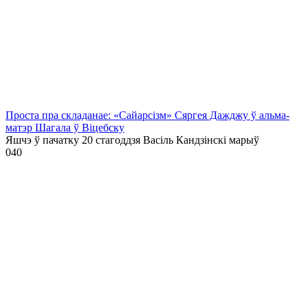
Проста пра складанае: «Сайарсізм» Сяргея Дажджу ў альма-
матэр Шагала ў Віцебску
Яшчэ ў пачатку 20 стагоддзя Васіль Кандзінскі марыў
0
40