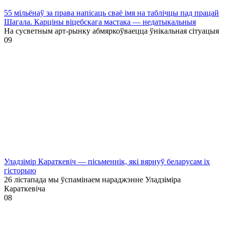
55 мільёнаў за права напісаць сваё імя на таблічцы пад працай
Шагала. Карціны віцебскага мастака — недатыкальныя
На сусветным арт-рынку абмяркоўваецца ўнікальная сітуацыя
0
9
Уладзімір Караткевіч — пісьменнік, які вярнуў беларусам іх
гісторыю
26 лістапада мы ўспамінаем нараджэнне Уладзіміра
Караткевіча
0
8