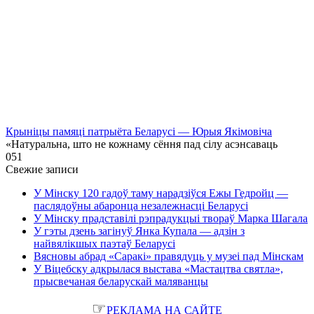
Крыніцы памяці патрыёта Беларусі — Юрыя Якімовіча
«Натуральна, што не кожнаму сёння пад сілу асэнсаваць
0
51
Свежие записи
У Мінску 120 гадоў таму нарадзіўся Ежы Гедройц —
паслядоўны абаронца незалежнасці Беларусі
У Мінску прадставілі рэпрадукцыі твораў Марка Шагала
У гэты дзень загінуў Янка Купала — адзін з
найвялікшых паэтаў Беларусі
Вясновы абрад «Саракі» правядуць у музеі пад Мінскам
У Віцебску адкрылася выстава «Мастацтва святла»,
прысвечаная беларускай маляванцы
☞
РЕКЛАМА НА САЙТЕ