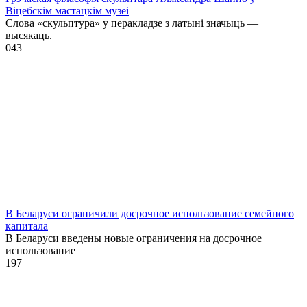
Віцебскім мастацкім музеі
Слова «скульптура» у перакладзе з латыні значыць —
высякаць.
0
43
В Беларуси ограничили досрочное использование семейного
капитала
В Беларуси введены новые ограничения на досрочное
использование
1
97