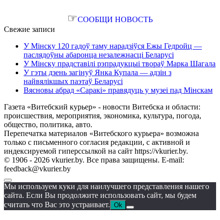
☞
СООБЩИ НОВОСТЬ
Свежие записи
У Мінску 120 гадоў таму нарадзіўся Ежы Гедройц —
паслядоўны абаронца незалежнасці Беларусі
У Мінску прадставілі рэпрадукцыі твораў Марка Шагала
У гэты дзень загінуў Янка Купала — адзін з
найвялікшых паэтаў Беларусі
Вясновы абрад «Саракі» правядуць у музеі пад Мінскам
Газета «Витебский курьер» - новости Витебска и области:
происшествия, мероприятия, экономика, культура, погода,
общество, политика, авто.
Перепечатка материалов «Витебского курьера» возможна
только с письменного согласия редакции, с активной и
индексируемой гиперссылкой на сайт https://vkurier.by.
© 1906 - 2026 vkurier.by. Все права защищены. E-mail:
feedback@vkurier.by
Мы используем куки для наилучшего представления нашего
сайта. Если Вы продолжите использовать сайт, мы будем
считать что Вас это устраивает.
Ok