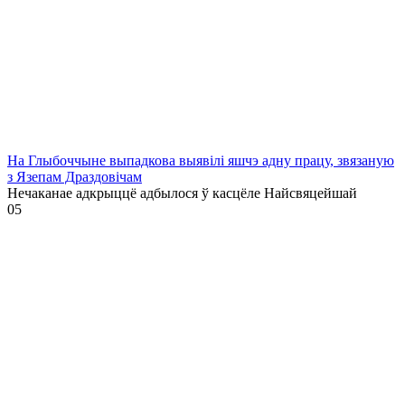
На Глыбоччыне выпадкова выявілі яшчэ адну працу, звязаную
з Язепам Драздовічам
Нечаканае адкрыццё адбылося ў касцёле Найсвяцейшай
0
5