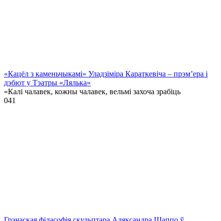
«Кацёл з каменьчыкамі» Уладзіміра Караткевіча – прэм’ера і
дэбют у Тэатры «Лялька»
«Калі чалавек, кожны чалавек, вельмі захоча зрабіць
0
41
Грэчаская філасофія скульптара Аляксандра Шаппо ў