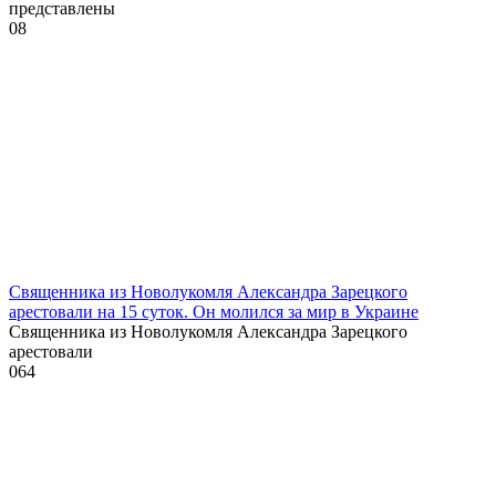
представлены
0
8
Священника из Новолукомля Александра Зарецкого
арестовали на 15 суток. Он молился за мир в Украине
Священника из Новолукомля Александра Зарецкого
арестовали
0
64