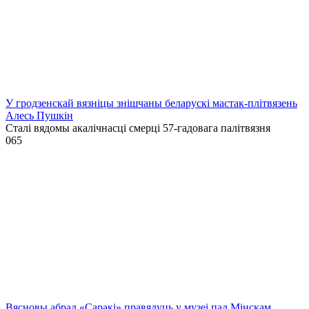
У гродзенскай вязніцы знішчаны беларускі мастак-плітвязень
Алесь Пушкін
Сталі вядомы акалічнасці смерці 57-гадовага палітвязня
0
65
Вясновы абрад «Саракі» правядуць у музеі пад Мінскам