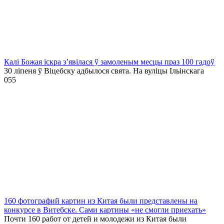
Калі Божая іскра з’явілася ў замоленым месцы праз 100 гадоў
30 ліпеня ў Віцебску адбылося свята. На вуліцы Ільінскага
0
55
160 фотографий картин из Китая были представлены на
конкурсе в Витебске. Сами картины «не смогли приехать»
Почти 160 работ от детей и молодежи из Китая были