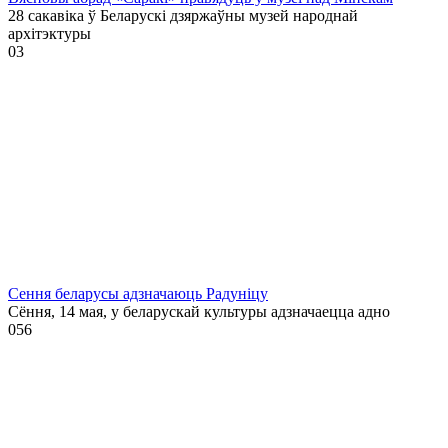
28 сакавіка ў Беларускі дзяржаўны музей народнай
архітэктуры
0
3
Сення беларусы адзначаюць Радуніцу
Сёння, 14 мая, у беларускай культуры адзначаецца адно
0
56