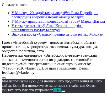
Свежие записи
У Мінску 120 гадоў таму нарадзіўся Ежы Гедройц —
паслядоўны абаронца незалежнасці Беларусі
У Мінску прадставілі рэпрадукцыі твораў Марка Шагала
У гэты дзень загінуў Янка Купала — адзін з
найвялікшых паэтаў Беларусі
Вясновы абрад «Саракі» правядуць у музеі пад Мінскам
Газета «Витебский курьер» - новости Витебска и области:
происшествия, мероприятия, экономика, культура, погода,
общество, политика, авто.
Перепечатка материалов «Витебского курьера» возможна
только с письменного согласия редакции, с активной и
индексируемой гиперссылкой на сайт https://vkurier.by.
© 1906 - 2026 vkurier.by. Все права защищены. E-mail:
feedback@vkurier.by
Мы используем куки для наилучшего представления нашего
сайта. Если Вы продолжите использовать сайт, мы будем
считать что Вас это устраивает.
Ok