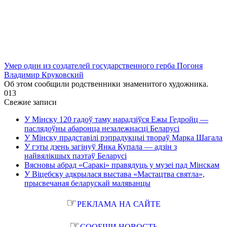
Умер один из создателей государственного герба Погоня
Владимир Круковский
Об этом сообщили родственники знаменитого художника.
0
13
Свежие записи
У Мінску 120 гадоў таму нарадзіўся Ежы Гедройц —
паслядоўны абаронца незалежнасці Беларусі
У Мінску прадставілі рэпрадукцыі твораў Марка Шагала
У гэты дзень загінуў Янка Купала — адзін з
найвялікшых паэтаў Беларусі
Вясновы абрад «Саракі» правядуць у музеі пад Мінскам
У Віцебску адкрылася выстава «Мастацтва святла»,
прысвечаная беларускай маляванцы
☞
РЕКЛАМА НА САЙТЕ
☞
СООБЩИ НОВОСТЬ