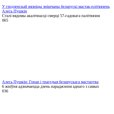
У гродзенскай вязніцы знішчаны беларускі мастак-плітвязень
Алесь Пушкін
Сталі вядомы акалічнасці смерці 57-гадовага палітвязня
0
65
Алесь Пушкін: Гонар і трагедыя беларускага мастацтва
6 жніўня адзначаецца дзень нараджэння аднаго з самых
0
36