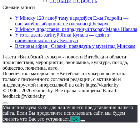
☞
СООБЩИ НОВОСТЬ
Свежие записи
У Мінску 120 гадоў таму нарадзіўся Ежы Гедройц —
паслядоўны абаронца незалежнасці Беларусі
У Мінску прадставілі рэпрадукцыі твораў Марка Шагала
У гэты дзень загінуў Янка Купала — адзін з
найвялікшых паэтаў Беларусі
Вясновы абрад «Саракі» правядуць у музеі пад Мінскам
Газета «Витебский курьер» - новости Витебска и области:
происшествия, мероприятия, экономика, культура, погода,
общество, политика, авто.
Перепечатка материалов «Витебского курьера» возможна
только с письменного согласия редакции, с активной и
индексируемой гиперссылкой на сайт https://vkurier.by.
© 1906 - 2026 vkurier.by. Все права защищены. E-mail:
feedback@vkurier.by
Мы используем куки для наилучшего представления нашего
сайта. Если Вы продолжите использовать сайт, мы будем
считать что Вас это устраивает.
Ok