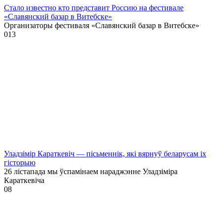
Стало известно кто представит Россию на фестивале
«Славянский базар в Витебске»
Организаторы фестиваля «Славянский базар в Витебске»
0
13
Уладзімір Караткевіч — пісьменнік, які вярнуў беларусам іх
гісторыю
26 лістапада мы ўспамінаем нараджэнне Уладзіміра
Караткевіча
0
8