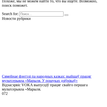
Похоже, мы не можем найти то, что вы ищете. Возможно,
поиск поможет.
Search for:
Новости рубрики
Сямейнае фэнтэзі па народных казках: выйшаў працяг
мультсерыяла «Марыля. У пошуках дзіўнікаў»
Відэасэрвіс VOKA выпусціў працяг свайго першага
мультсерыяла «Марыля.
0
72