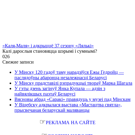
«Каля-Маля» і адкрыццё 37 сезону «Лялькі»
Калі дарослыя становяцца шэрымі і сумнымі?
0
26
Свежие записи
У Мінску 120 гадоў таму нарадзіўся Ежы Гедройц —
паслядоўны абаронца незалежнасці Беларусі
У Мінску прадставілі рэпрадукцыі твораў Марка Шагала
У гэты дзень загінуў Янка Купала — адзін з
найвялікшых паэтаў Беларусі
Вясновы абрад «Саракі» правядуць у музеі пад Мінскам
У Віцебску адкрылася выстава «Мастацтва святла»,
прысвечаная беларускай маляванцы
☞
РЕКЛАМА НА САЙТЕ