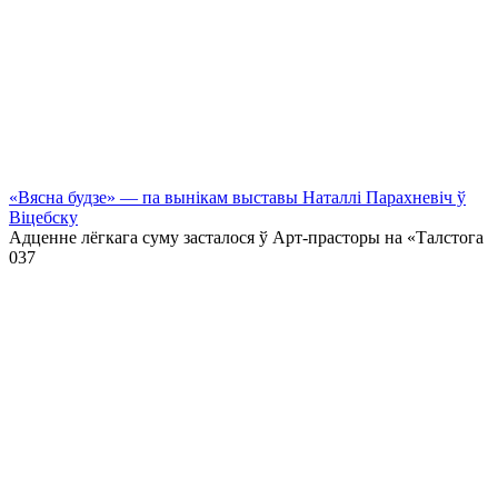
«Вясна будзе» — па вынікам выставы Наталлі Парахневіч ў
Віцебску
Адценне лёгкага суму засталося ў Арт-прасторы на «Талстога
0
37