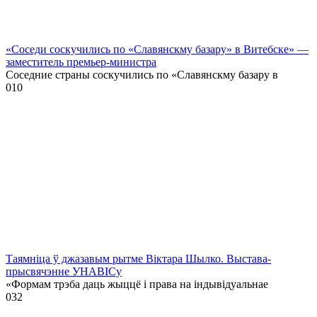
«Соседи соскучились по «Славянскму базару» в Витебске» —
заместитель премьер-министра
Соседние страны соскучились по «Славянскму базару в
0
10
Таямніца ў джазавым рытме Віктара Шылко. Выстава-
прысвячэнне УНАВІСу
«Формам трэба даць жыццё і права на індывідуальнае
0
32