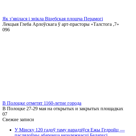
Як з’явілася і знікла Віцебская плошча Перамогі
Лекцыя Глеба Арлоўскага ў арт-прасторы «Талстога ,7»
0
96
В Полоцке отметят 1160-летие города
В Полоцке 27-29 мая на открытых и закрытых площадках
0
7
Свежие записи
У Мінску 120 гадоў таму нарадзіўся Ежы Гедройц —
паслядоўны абаронца незалежнасці Беларусі