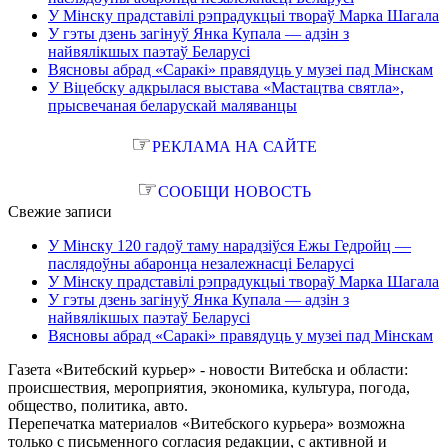
У Мінску прадставілі рэпрадукцыі твораў Марка Шагала
У гэты дзень загінуў Янка Купала — адзін з
найвялікшых паэтаў Беларусі
Вясновы абрад «Саракі» правядуць у музеі пад Мінскам
У Віцебску адкрылася выстава «Мастацтва святла»,
прысвечаная беларускай маляванцы
☞
РЕКЛАМА НА САЙТЕ
☞
СООБЩИ НОВОСТЬ
Свежие записи
У Мінску 120 гадоў таму нарадзіўся Ежы Гедройц —
паслядоўны абаронца незалежнасці Беларусі
У Мінску прадставілі рэпрадукцыі твораў Марка Шагала
У гэты дзень загінуў Янка Купала — адзін з
найвялікшых паэтаў Беларусі
Вясновы абрад «Саракі» правядуць у музеі пад Мінскам
Газета «Витебский курьер» - новости Витебска и области:
происшествия, мероприятия, экономика, культура, погода,
общество, политика, авто.
Перепечатка материалов «Витебского курьера» возможна
только с письменного согласия редакции, с активной и