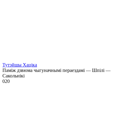
Тутэйшы Хаціка
Паміж дзвюма чыгуначнымі пераездамі — Шпілі —
Сакольнікі
0
20