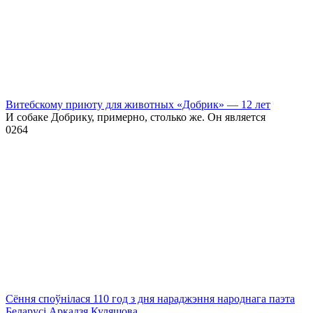
Витебскому приюту для животных «Добрик» — 12 лет
И собаке Добрику, примерно, столько же. Он является
0
264
Сёння споўнілася 110 год з дня нараджэння народнага паэта
Беларусі Аркадзя Куляшова