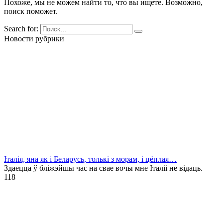
Похоже, мы не можем найти то, что вы ищете. Возможно,
поиск поможет.
Search for:
Новости рубрики
Італія, яна як і Беларусь, толькі з морам, і цёплая…
Здаецца ў бліжэйшы час на свае вочы мне Італіі не відаць.
1
18