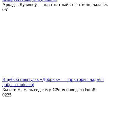
Аркадзь Куляшоў — паэт-патрыёт, паэт-воін, чалавек
0
51
Віцебскі прытулак «‎Добрык»‎ — тэрыторыя надзеі і
добразычлівасці
Была там амаль год таму. Сёння наведала ізноў.
0
225