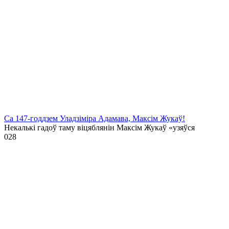
Са 147-годдзем Уладзіміра Адамава, Максім Жукаў!
Некалькі гадоў таму віцяблянін Максім Жукаў «узяўся
0
28