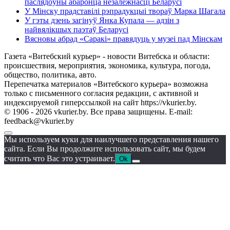
паслядоўны абаронца незалежнасці Беларусі
У Мінску прадставілі рэпрадукцыі твораў Марка Шагала
У гэты дзень загінуў Янка Купала — адзін з
найвялікшых паэтаў Беларусі
Вясновы абрад «Саракі» правядуць у музеі пад Мінскам
Газета «Витебский курьер» - новости Витебска и области:
происшествия, мероприятия, экономика, культура, погода,
общество, политика, авто.
Перепечатка материалов «Витебского курьера» возможна
только с письменного согласия редакции, с активной и
индексируемой гиперссылкой на сайт https://vkurier.by.
© 1906 - 2026 vkurier.by. Все права защищены. E-mail:
feedback@vkurier.by
Мы используем куки для наилучшего представления нашего
сайта. Если Вы продолжите использовать сайт, мы будем
считать что Вас это устраивает.
Ok