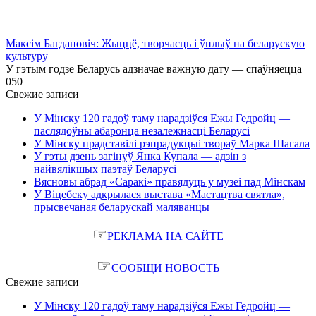
Максім Багдановіч: Жыццё, творчасць і ўплыў на беларускую
культуру
У гэтым годзе Беларусь адзначае важную дату — спаўняецца
0
50
Свежие записи
У Мінску 120 гадоў таму нарадзіўся Ежы Гедройц —
паслядоўны абаронца незалежнасці Беларусі
У Мінску прадставілі рэпрадукцыі твораў Марка Шагала
У гэты дзень загінуў Янка Купала — адзін з
найвялікшых паэтаў Беларусі
Вясновы абрад «Саракі» правядуць у музеі пад Мінскам
У Віцебску адкрылася выстава «Мастацтва святла»,
прысвечаная беларускай маляванцы
☞
РЕКЛАМА НА САЙТЕ
☞
СООБЩИ НОВОСТЬ
Свежие записи
У Мінску 120 гадоў таму нарадзіўся Ежы Гедройц —