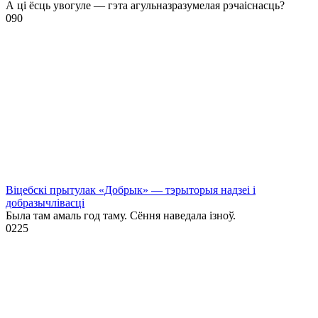
А ці ёсць увогуле — гэта агульназразумелая рэчаіснасць?
0
90
Віцебскі прытулак «‎Добрык»‎ — тэрыторыя надзеі і
добразычлівасці
Была там амаль год таму. Сёння наведала ізноў.
0
225