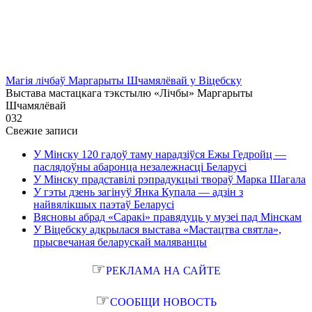
Магія лічбаў Маргарыты Шчамялёвай у Віцебску
Выстава мастацкага тэкстылю «Лічбы» Маргарыты
Шчамялёвай
0
32
Свежие записи
У Мінску 120 гадоў таму нарадзіўся Ежы Гедройц —
паслядоўны абаронца незалежнасці Беларусі
У Мінску прадставілі рэпрадукцыі твораў Марка Шагала
У гэты дзень загінуў Янка Купала — адзін з
найвялікшых паэтаў Беларусі
Вясновы абрад «Саракі» правядуць у музеі пад Мінскам
У Віцебску адкрылася выстава «Мастацтва святла»,
прысвечаная беларускай маляванцы
☞
РЕКЛАМА НА САЙТЕ
☞
СООБЩИ НОВОСТЬ