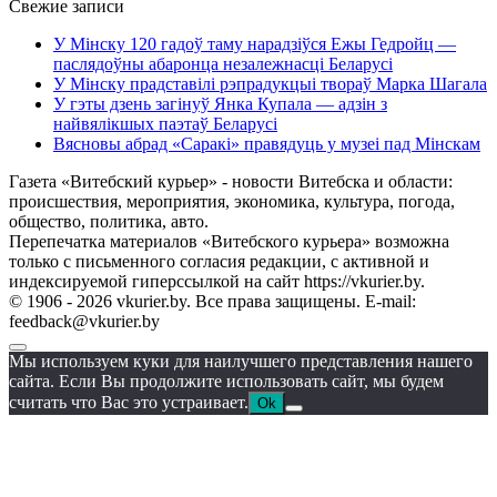
Свежие записи
У Мінску 120 гадоў таму нарадзіўся Ежы Гедройц —
паслядоўны абаронца незалежнасці Беларусі
У Мінску прадставілі рэпрадукцыі твораў Марка Шагала
У гэты дзень загінуў Янка Купала — адзін з
найвялікшых паэтаў Беларусі
Вясновы абрад «Саракі» правядуць у музеі пад Мінскам
Газета «Витебский курьер» - новости Витебска и области:
происшествия, мероприятия, экономика, культура, погода,
общество, политика, авто.
Перепечатка материалов «Витебского курьера» возможна
только с письменного согласия редакции, с активной и
индексируемой гиперссылкой на сайт https://vkurier.by.
© 1906 - 2026 vkurier.by. Все права защищены. E-mail:
feedback@vkurier.by
Мы используем куки для наилучшего представления нашего
сайта. Если Вы продолжите использовать сайт, мы будем
считать что Вас это устраивает.
Ok