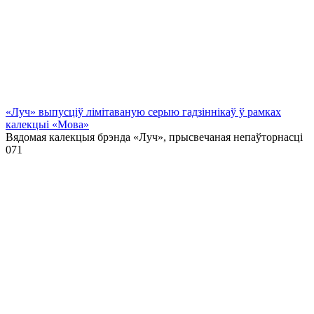
«Луч» выпусціў лiмiтаваную серыю гадзіннікаў ў рамках
калекцыі «Мова»
Вядомая калекцыя брэнда «Луч», прысвечаная непаўторнасці
0
71