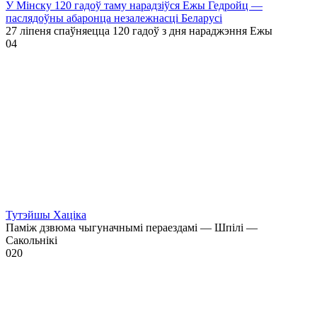
У Мінску 120 гадоў таму нарадзіўся Ежы Гедройц —
паслядоўны абаронца незалежнасці Беларусі
27 ліпеня спаўняецца 120 гадоў з дня нараджэння Ежы
0
4
Тутэйшы Хаціка
Паміж дзвюма чыгуначнымі пераездамі — Шпілі —
Сакольнікі
0
20