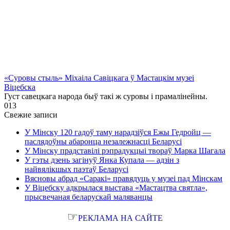
«Суровы стыль» Міхаіла Савіцкага ў Мастацкім музеі
Віцебска
Густ савецкага народа быў такі ж суровы і прамалінейны.
0
13
Свежие записи
У Мінску 120 гадоў таму нарадзіўся Ежы Гедройц —
паслядоўны абаронца незалежнасці Беларусі
У Мінску прадставілі рэпрадукцыі твораў Марка Шагала
У гэты дзень загінуў Янка Купала — адзін з
найвялікшых паэтаў Беларусі
Вясновы абрад «Саракі» правядуць у музеі пад Мінскам
У Віцебску адкрылася выстава «Мастацтва святла»,
прысвечаная беларускай маляванцы
☞
РЕКЛАМА НА САЙТЕ