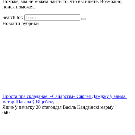
Похоже, мы не можем найти то, что вы ищете. Возможно,
поиск поможет.
Search for:
Новости рубрики
Проста пра складанае: «Сайарсізм» Сяргея Дажджу ў альма-
матэр Шагала ў Віцебску
Яшчэ ў пачатку 20 стагоддзя Васіль Кандзінскі марыў
0
40