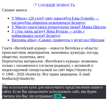
☞
СООБЩИ НОВОСТЬ
Свежие записи
У Мінску 120 гадоў таму нарадзіўся Ежы Гедройц —
паслядоўны абаронца незалежнасці Беларусі
У Мінску прадставілі рэпрадукцыі твораў Марка Шагала
У гэты дзень загінуў Янка Купала — адзін з
найвялікшых паэтаў Беларусі
Вясновы абрад «Саракі» правядуць у музеі пад Мінскам
Газета «Витебский курьер» - новости Витебска и области:
происшествия, мероприятия, экономика, культура, погода,
общество, политика, авто.
Перепечатка материалов «Витебского курьера» возможна
только с письменного согласия редакции, с активной и
индексируемой гиперссылкой на сайт https://vkurier.by.
© 1906 - 2026 vkurier.by. Все права защищены. E-mail:
feedback@vkurier.by
Мы используем куки для наилучшего представления нашего
сайта. Если Вы продолжите использовать сайт, мы будем
считать что Вас это устраивает.
Ok