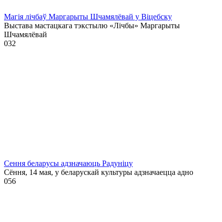
Магія лічбаў Маргарыты Шчамялёвай у Віцебску
Выстава мастацкага тэкстылю «Лічбы» Маргарыты
Шчамялёвай
0
32
Сення беларусы адзначаюць Радуніцу
Сёння, 14 мая, у беларускай культуры адзначаецца адно
0
56