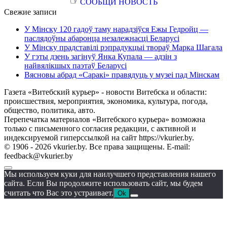
☞
СООБЩИ НОВОСТЬ
Свежие записи
У Мінску 120 гадоў таму нарадзіўся Ежы Гедройц —
паслядоўны абаронца незалежнасці Беларусі
У Мінску прадставілі рэпрадукцыі твораў Марка Шагала
У гэты дзень загінуў Янка Купала — адзін з
найвялікшых паэтаў Беларусі
Вясновы абрад «Саракі» правядуць у музеі пад Мінскам
Газета «Витебский курьер» - новости Витебска и области:
происшествия, мероприятия, экономика, культура, погода,
общество, политика, авто.
Перепечатка материалов «Витебского курьера» возможна
только с письменного согласия редакции, с активной и
индексируемой гиперссылкой на сайт https://vkurier.by.
© 1906 - 2026 vkurier.by. Все права защищены. E-mail:
feedback@vkurier.by
Мы используем куки для наилучшего представления нашего
сайта. Если Вы продолжите использовать сайт, мы будем
считать что Вас это устраивает.
Ok