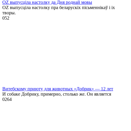
OZ выпусціла настолку да Дня роднай мовы
OZ выпусціла настолку пра беларускіх пісьменнікаў і іх
творы.
0
52
Витебскому приюту для животных «Добрик» — 12 лет
И собаке Добрику, примерно, столько же. Он является
0
264