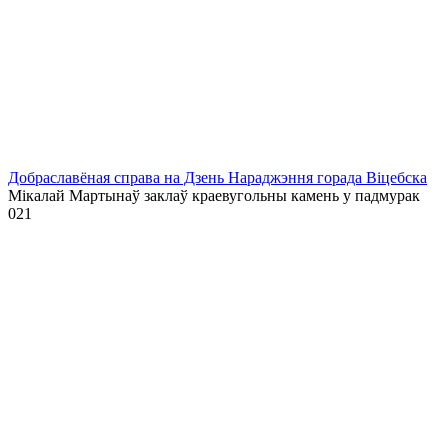
Добраславёная справа на Дзень Нараджэння горада Віцебска
Мікалай Мартынаў заклаў краевугольны камень у падмурак
0
21