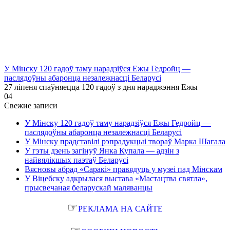
У Мінску 120 гадоў таму нарадзіўся Ежы Гедройц —
паслядоўны абаронца незалежнасці Беларусі
27 ліпеня спаўняецца 120 гадоў з дня нараджэння Ежы
0
4
Свежие записи
У Мінску 120 гадоў таму нарадзіўся Ежы Гедройц —
паслядоўны абаронца незалежнасці Беларусі
У Мінску прадставілі рэпрадукцыі твораў Марка Шагала
У гэты дзень загінуў Янка Купала — адзін з
найвялікшых паэтаў Беларусі
Вясновы абрад «Саракі» правядуць у музеі пад Мінскам
У Віцебску адкрылася выстава «Мастацтва святла»,
прысвечаная беларускай маляванцы
☞
РЕКЛАМА НА САЙТЕ