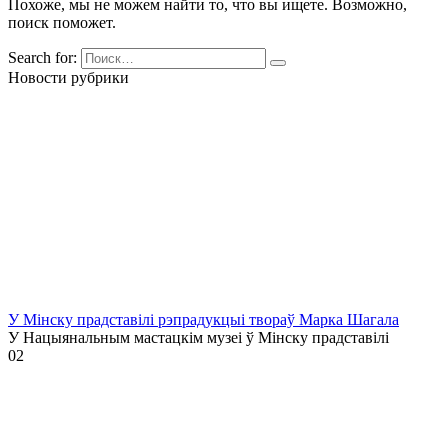
Похоже, мы не можем найти то, что вы ищете. Возможно,
поиск поможет.
Search for:
Новости рубрики
У Мінску прадставілі рэпрадукцыі твораў Марка Шагала
У Нацыянальным мастацкім музеі ў Мінску прадставілі
0
2