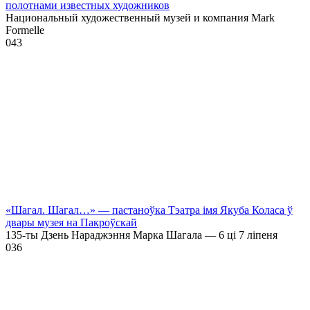
полотнами известных художников
Национальный художественный музей и компания Mark
Formelle
0
43
«Шагал. Шагал…» — пастаноўка Тэатра імя Якуба Коласа ў
двары музея на Пакроўскай
135-ты Дзень Нараджэння Марка Шагала — 6 ці 7 ліпеня
0
36