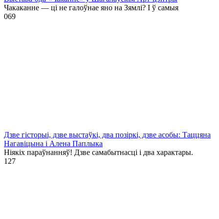
Чакаканне — ці не галоўнае яно на Зямлі? І ў самыя
0
69
Дзве гісторыі, дзве выстаўкі, два позіркі, дзве асобы: Таццяна
Нагавіцына і Алена Паплыка
Ніякіх параўнанняў! Дзве самабытнасці і два характары.
1
27