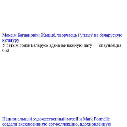
Максім Багдановіч: Жыццё, творчасць і ўплыў на беларускую
культуру
У гэтым годзе Беларусь адзначае важную дату — спаўняецца
0
50
Национальный художественный музей и Mark Formelle
создали эксклюзивную арт-коллекцию, вдохновленную