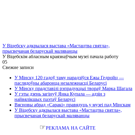
У Віцебску адкрылася выстава «Мастацтва святла»,
прысвечаная беларускай маляванцы
У Віцебскім абласным краязнаўчым музеі пачала работу
0
5
Свежие записи
У Мінску 120 гадоў таму нарадзіўся Ежы Гедройц —
паслядоўны абаронца незалежнасці Беларусі
У Мінску прадставілі рэпрадукцыі твораў Марка Шагала
У гэты дзень загінуў Янка Купала — адзін з
найвялікшых паэтаў Беларусі
Вясновы абрад «Саракі» правядуць у музеі пад Мінскам
У Віцебску адкрылася выстава «Мастацтва святла»,
прысвечаная беларускай маляванцы
☞
РЕКЛАМА НА САЙТЕ