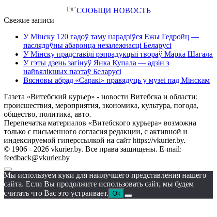
☞
СООБЩИ НОВОСТЬ
Свежие записи
У Мінску 120 гадоў таму нарадзіўся Ежы Гедройц —
паслядоўны абаронца незалежнасці Беларусі
У Мінску прадставілі рэпрадукцыі твораў Марка Шагала
У гэты дзень загінуў Янка Купала — адзін з
найвялікшых паэтаў Беларусі
Вясновы абрад «Саракі» правядуць у музеі пад Мінскам
Газета «Витебский курьер» - новости Витебска и области:
происшествия, мероприятия, экономика, культура, погода,
общество, политика, авто.
Перепечатка материалов «Витебского курьера» возможна
только с письменного согласия редакции, с активной и
индексируемой гиперссылкой на сайт https://vkurier.by.
© 1906 - 2026 vkurier.by. Все права защищены. E-mail:
feedback@vkurier.by
Мы используем куки для наилучшего представления нашего
сайта. Если Вы продолжите использовать сайт, мы будем
считать что Вас это устраивает.
Ok