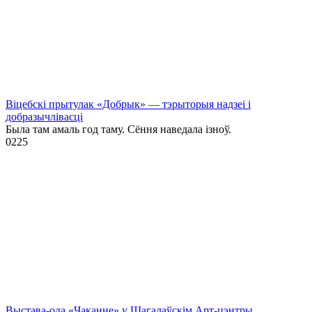
Віцебскі прытулак «‎Добрык»‎ — тэрыторыя надзеі і
добразычлівасці
Была там амаль год таму. Сёння наведала ізноў.
0
225
Выстава-ода «Чаканне» у Шагалаўскім Арт-цэнтры