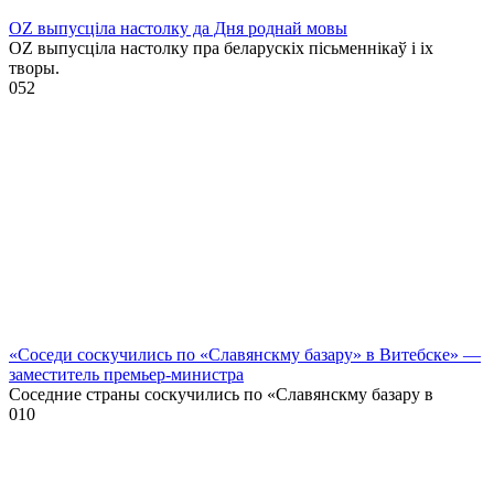
OZ выпусціла настолку да Дня роднай мовы
OZ выпусціла настолку пра беларускіх пісьменнікаў і іх
творы.
0
52
«Соседи соскучились по «Славянскму базару» в Витебске» —
заместитель премьер-министра
Соседние страны соскучились по «Славянскму базару в
0
10