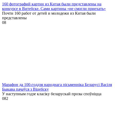
160 фотографий картин из Китая были представлены на
конкурсе в Витебске. Сами картины «не смогли приехать»
Почти 160 работ от детей и молодежи из Китая были
представлены
0
8
Марафон да 100-годдзя народнага пісьменніка Беларусі Васіля
Быкава пачаўся з Віцебску
У наступным годзе класіку беларускай прозы споўніцца
0
82