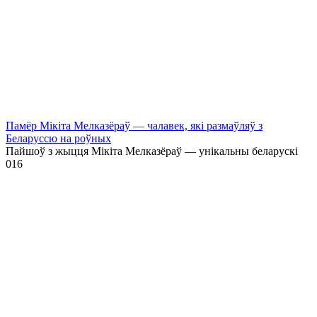
Памёр Мікіта Мелказёраў — чалавек, які размаўляў з
Беларуссю на роўных
Пайшоў з жыцця Мікіта Мелказёраў — унікальны беларускі
0
16