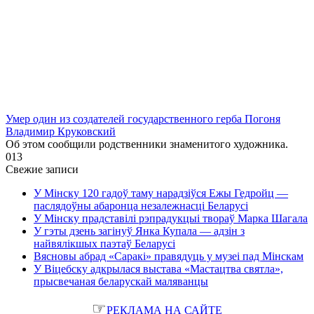
Умер один из создателей государственного герба Погоня
Владимир Круковский
Об этом сообщили родственники знаменитого художника.
0
13
Свежие записи
У Мінску 120 гадоў таму нарадзіўся Ежы Гедройц —
паслядоўны абаронца незалежнасці Беларусі
У Мінску прадставілі рэпрадукцыі твораў Марка Шагала
У гэты дзень загінуў Янка Купала — адзін з
найвялікшых паэтаў Беларусі
Вясновы абрад «Саракі» правядуць у музеі пад Мінскам
У Віцебску адкрылася выстава «Мастацтва святла»,
прысвечаная беларускай маляванцы
☞
РЕКЛАМА НА САЙТЕ