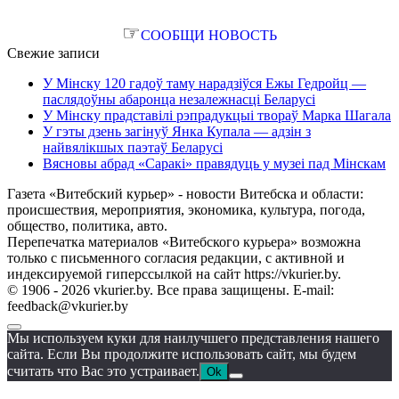
☞
СООБЩИ НОВОСТЬ
Свежие записи
У Мінску 120 гадоў таму нарадзіўся Ежы Гедройц —
паслядоўны абаронца незалежнасці Беларусі
У Мінску прадставілі рэпрадукцыі твораў Марка Шагала
У гэты дзень загінуў Янка Купала — адзін з
найвялікшых паэтаў Беларусі
Вясновы абрад «Саракі» правядуць у музеі пад Мінскам
Газета «Витебский курьер» - новости Витебска и области:
происшествия, мероприятия, экономика, культура, погода,
общество, политика, авто.
Перепечатка материалов «Витебского курьера» возможна
только с письменного согласия редакции, с активной и
индексируемой гиперссылкой на сайт https://vkurier.by.
© 1906 - 2026 vkurier.by. Все права защищены. E-mail:
feedback@vkurier.by
Мы используем куки для наилучшего представления нашего
сайта. Если Вы продолжите использовать сайт, мы будем
считать что Вас это устраивает.
Ok