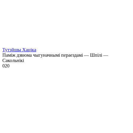
Тутэйшы Хаціка
Паміж дзвюма чыгуначнымі пераездамі — Шпілі —
Сакольнікі
0
20