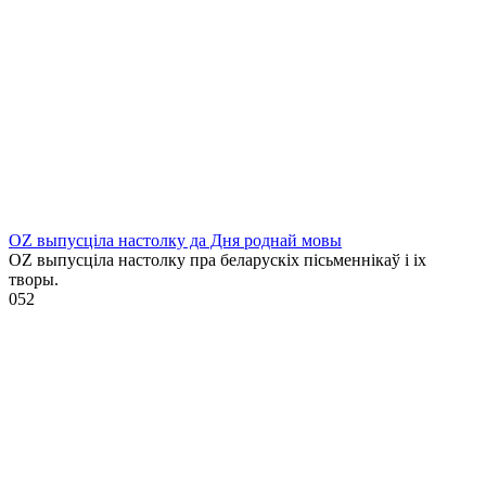
OZ выпусціла настолку да Дня роднай мовы
OZ выпусціла настолку пра беларускіх пісьменнікаў і іх
творы.
0
52