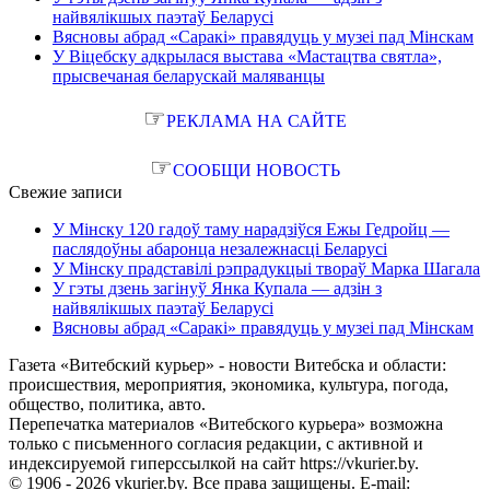
найвялікшых паэтаў Беларусі
Вясновы абрад «Саракі» правядуць у музеі пад Мінскам
У Віцебску адкрылася выстава «Мастацтва святла»,
прысвечаная беларускай маляванцы
☞
РЕКЛАМА НА САЙТЕ
☞
СООБЩИ НОВОСТЬ
Свежие записи
У Мінску 120 гадоў таму нарадзіўся Ежы Гедройц —
паслядоўны абаронца незалежнасці Беларусі
У Мінску прадставілі рэпрадукцыі твораў Марка Шагала
У гэты дзень загінуў Янка Купала — адзін з
найвялікшых паэтаў Беларусі
Вясновы абрад «Саракі» правядуць у музеі пад Мінскам
Газета «Витебский курьер» - новости Витебска и области:
происшествия, мероприятия, экономика, культура, погода,
общество, политика, авто.
Перепечатка материалов «Витебского курьера» возможна
только с письменного согласия редакции, с активной и
индексируемой гиперссылкой на сайт https://vkurier.by.
© 1906 - 2026 vkurier.by. Все права защищены. E-mail: