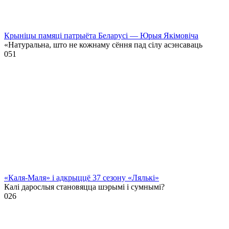
Крыніцы памяці патрыёта Беларусі — Юрыя Якімовіча
«Натуральна, што не кожнаму сёння пад сілу асэнсаваць
0
51
«Каля-Маля» і адкрыццё 37 сезону «Лялькі»
Калі дарослыя становяцца шэрымі і сумнымі?
0
26