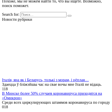
Похоже, мы не можем найти то, что вы ищете. Возможно,
поиск поможет.
Search for:
Новости рубрики
Італія, яна як і Беларусь, толькі з морам, і цёплая…
Здаецца ў бліжэйшы час на свае вочы мне Італіі не відаць.
1
18
В Минске более 50% случаев коронавируса приходятся на
«Омикрон»
Среди всех циркулирующих штаммов коронавируса по городу
0
18