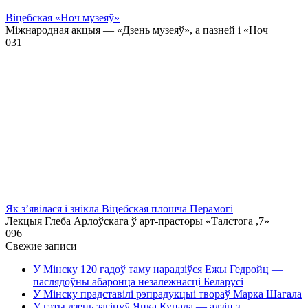
Віцебская «Ноч музеяў»
Міжнародная акцыя — «Дзень музеяў», а пазней і «Ноч
0
31
Як з’явілася і знікла Віцебская плошча Перамогі
Лекцыя Глеба Арлоўскага ў арт-прасторы «Талстога ,7»
0
96
Свежие записи
У Мінску 120 гадоў таму нарадзіўся Ежы Гедройц —
паслядоўны абаронца незалежнасці Беларусі
У Мінску прадставілі рэпрадукцыі твораў Марка Шагала
У гэты дзень загінуў Янка Купала — адзін з