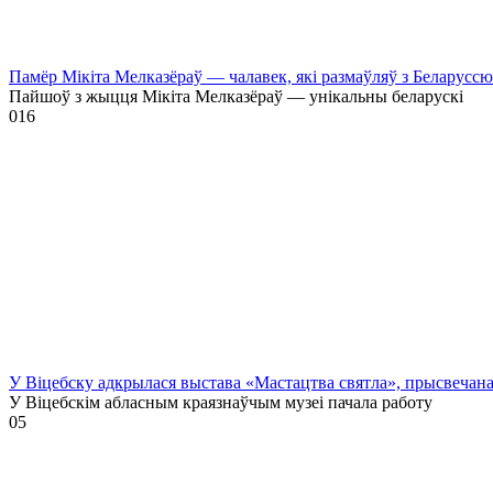
Памёр Мікіта Мелказёраў — чалавек, які размаўляў з Беларусс
Пайшоў з жыцця Мікіта Мелказёраў — унікальны беларускі
0
16
У Віцебску адкрылася выстава «Мастацтва святла», прысвечан
У Віцебскім абласным краязнаўчым музеі пачала работу
0
5