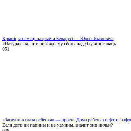
Крыніцы памяці патрыёта Беларусі — Юрыя Якімовіча
«Натуральна, што не кожнаму сёння пад сілу асэнсаваць
0
51
«Загляни в глаза ребенка» — проект Дома ребенка и фотографо
Если дети ни папины и не мамины, значит они ничьи?
0
49