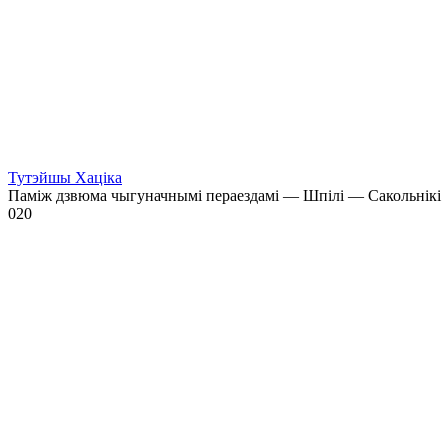
Тутэйшы Хаціка
Паміж дзвюма чыгуначнымі пераездамі — Шпілі — Сакольнікі
0
20