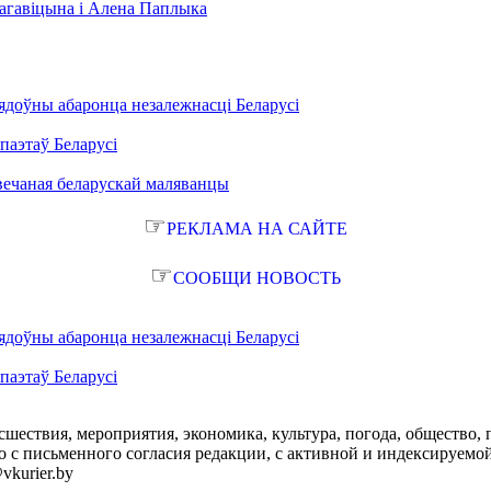
 Нагавіцына і Алена Паплыка
ядоўны абаронца незалежнасці Беларусі
паэтаў Беларусі
вечаная беларускай маляванцы
☞
РЕКЛАМА НА САЙТЕ
☞
СООБЩИ НОВОСТЬ
ядоўны абаронца незалежнасці Беларусі
паэтаў Беларусі
сшествия, мероприятия, экономика, культура, погода, общество, 
с письменного согласия редакции, с активной и индексируемой ги
vkurier.by