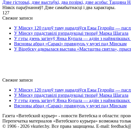
Дзве гісторыі, дзве выстаўкі, два позіркі, дзве асобы: Таццяна
Ніякіх параўнанняў! Дзве самабытнасці і два характары.
1
27
Свежие записи
У Мінску 120 гадоў таму нарадзіўся Ежы Гедройц — пасл
У Мінску прадставілі рэпрадукцыі твораў Марка Шагала
У гэты дзень загінуў Янка Купала — адзін з найвялікшых 
Вясновы абрад «Саракі» правядуць у музеі пад Мінскам
У Віцебску адкрылася выстава «Мастацтва святла», прыс
Свежие записи
У Мінску 120 гадоў таму нарадзіўся Ежы Гедройц — пасл
У Мінску прадставілі рэпрадукцыі твораў Марка Шагала
У гэты дзень загінуў Янка Купала — адзін з найвялікшых 
Вясновы абрад «Саракі» правядуць у музеі пад Мінскам
Газета «Витебский курьер» - новости Витебска и области: прои
Перепечатка материалов «Витебского курьера» возможна только 
© 1906 - 2026 vkurier.by. Все права защищены. E-mail: feedback@