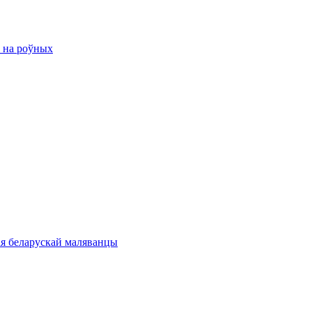
ю на роўных
ая беларускай маляванцы