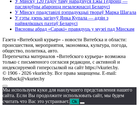
У Мінску 120 гадоў таму нарадзіўся Ежы Гедройц —
паслядоўны абаронца незалежнасці Беларусі
У Мінску прадставілі рэпрадукцыі твораў Марка Шагала
У гэты дзень загінуў Янка Купала — адзін з
найвялікшых паэтаў Беларусі
Вясновы абрад «Саракі» правядуць у музеі пад Мінскам
Газета «Витебский курьер» - новости Витебска и области:
происшествия, мероприятия, экономика, культура, погода,
общество, политика, авто.
Перепечатка материалов «Витебского курьера» возможна
только с письменного согласия редакции, с активной и
индексируемой гиперссылкой на сайт https://vkurier.by.
© 1906 - 2026 vkurier.by. Все права защищены. E-mail:
feedback@vkurier.by
Мы используем куки для наилучшего представления нашего
сайта. Если Вы продолжите использовать сайт, мы будем
считать что Вас это устраивает.
Ok