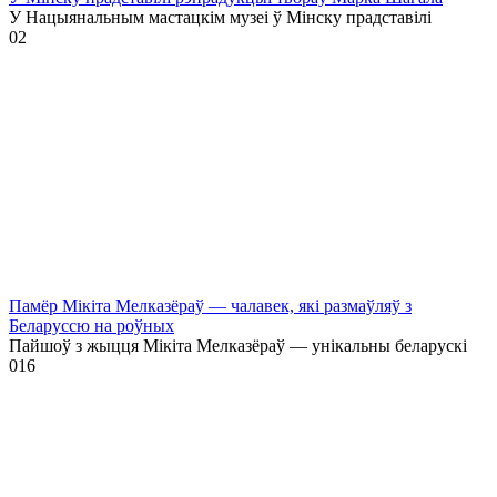
У Нацыянальным мастацкім музеі ў Мінску прадставілі
0
2
Памёр Мікіта Мелказёраў — чалавек, які размаўляў з
Беларуссю на роўных
Пайшоў з жыцця Мікіта Мелказёраў — унікальны беларускі
0
16