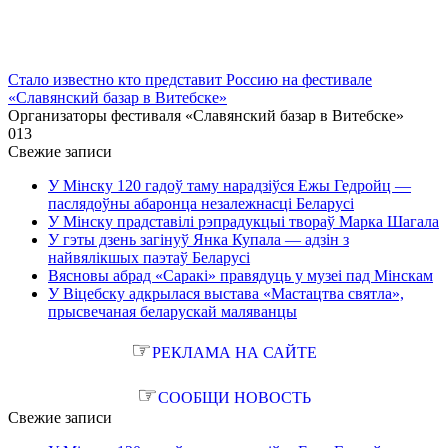
Стало известно кто представит Россию на фестивале
«Славянский базар в Витебске»
Организаторы фестиваля «Славянский базар в Витебске»
0
13
Свежие записи
У Мінску 120 гадоў таму нарадзіўся Ежы Гедройц —
паслядоўны абаронца незалежнасці Беларусі
У Мінску прадставілі рэпрадукцыі твораў Марка Шагала
У гэты дзень загінуў Янка Купала — адзін з
найвялікшых паэтаў Беларусі
Вясновы абрад «Саракі» правядуць у музеі пад Мінскам
У Віцебску адкрылася выстава «Мастацтва святла»,
прысвечаная беларускай маляванцы
☞
РЕКЛАМА НА САЙТЕ
☞
СООБЩИ НОВОСТЬ
Свежие записи