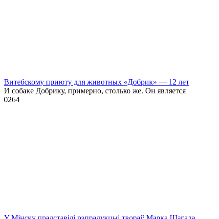
Витебскому приюту для животных «Добрик» — 12 лет
И собаке Добрику, примерно, столько же. Он является
0
264
У Мінску прадставілі рэпрадукцыі твораў Марка Шагала