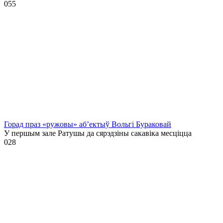
0
55
Горад праз «ружовы» аб’ектыў Вольгі Бураковай
У першым зале Ратушы да сярэдзіны сакавіка месціцца
0
28