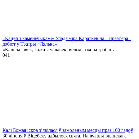
«Кацёл з каменьчыкамі» Уладзіміра Караткевіча – прэм’ера і
дэбют у Тэатры «Лялька»
«Калі чалавек, кожны чалавек, вельмі захоча зрабіць
0
41
Калі Божая іскра з’явілася ў замоленым месцы праз 100 гадоў
30 ліпеня ў Віцебску адбылося свята. На вуліцы Ільінскага