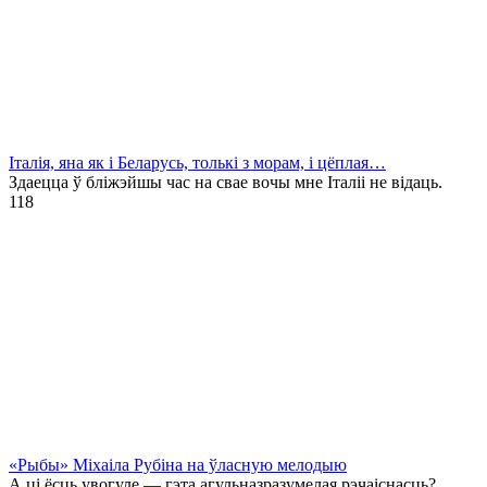
Італія, яна як і Беларусь, толькі з морам, і цёплая…
Здаецца ў бліжэйшы час на свае вочы мне Італіі не відаць.
1
18
«Рыбы» Міхаіла Рубіна на ўласную мелодыю
А ці ёсць увогуле — гэта агульназразумелая рэчаіснасць?