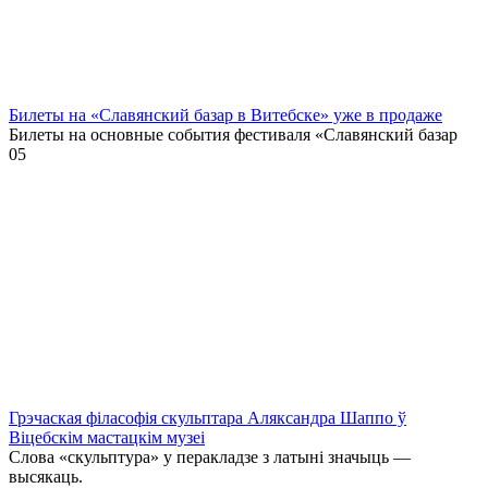
Билеты на «Славянский базар в Витебске» уже в продаже
Билеты на основные события фестиваля «Славянский базар
0
5
Грэчаская філасофія скульптара Аляксандра Шаппо ў
Віцебскім мастацкім музеі
Слова «скульптура» у перакладзе з латыні значыць —
высякаць.