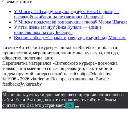
Свежие записи
У Мінску 120 гадоў таму нарадзіўся Ежы Гедройц —
паслядоўны абаронца незалежнасці Беларусі
У Мінску прадставілі рэпрадукцыі твораў Марка Шагала
У гэты дзень загінуў Янка Купала — адзін з
найвялікшых паэтаў Беларусі
Вясновы абрад «Саракі» правядуць у музеі пад Мінскам
Газета «Витебский курьер» - новости Витебска и области:
происшествия, мероприятия, экономика, культура, погода,
общество, политика, авто.
Перепечатка материалов «Витебского курьера» возможна
только с письменного согласия редакции, с активной и
индексируемой гиперссылкой на сайт https://vkurier.by.
© 1906 - 2026 vkurier.by. Все права защищены. E-mail:
feedback@vkurier.by
Мы используем куки для наилучшего представления нашего
сайта. Если Вы продолжите использовать сайт, мы будем
считать что Вас это устраивает.
Ok