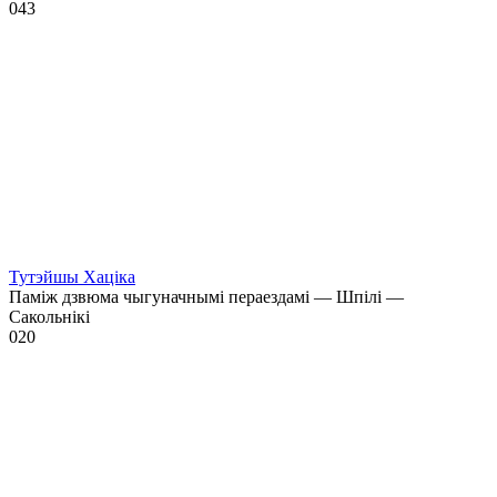
0
43
Тутэйшы Хаціка
Паміж дзвюма чыгуначнымі пераездамі — Шпілі —
Сакольнікі
0
20