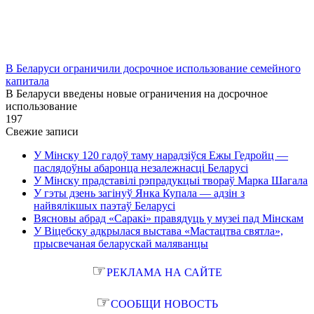
В Беларуси ограничили досрочное использование семейного
капитала
В Беларуси введены новые ограничения на досрочное
использование
1
97
Свежие записи
У Мінску 120 гадоў таму нарадзіўся Ежы Гедройц —
паслядоўны абаронца незалежнасці Беларусі
У Мінску прадставілі рэпрадукцыі твораў Марка Шагала
У гэты дзень загінуў Янка Купала — адзін з
найвялікшых паэтаў Беларусі
Вясновы абрад «Саракі» правядуць у музеі пад Мінскам
У Віцебску адкрылася выстава «Мастацтва святла»,
прысвечаная беларускай маляванцы
☞
РЕКЛАМА НА САЙТЕ
☞
СООБЩИ НОВОСТЬ