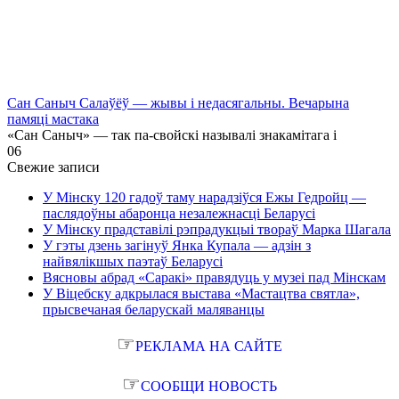
Сан Саныч Салаўёў — жывы і недасягальны. Вечарына
памяці мастака
«Сан Саныч» — так па-свойскі называлі знакамітага і
0
6
Свежие записи
У Мінску 120 гадоў таму нарадзіўся Ежы Гедройц —
паслядоўны абаронца незалежнасці Беларусі
У Мінску прадставілі рэпрадукцыі твораў Марка Шагала
У гэты дзень загінуў Янка Купала — адзін з
найвялікшых паэтаў Беларусі
Вясновы абрад «Саракі» правядуць у музеі пад Мінскам
У Віцебску адкрылася выстава «Мастацтва святла»,
прысвечаная беларускай маляванцы
☞
РЕКЛАМА НА САЙТЕ
☞
СООБЩИ НОВОСТЬ