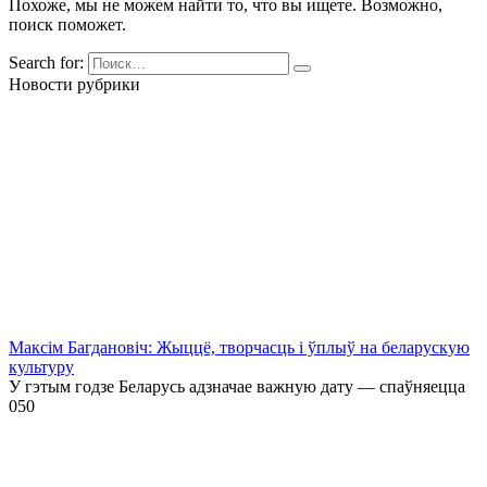
Похоже, мы не можем найти то, что вы ищете. Возможно,
поиск поможет.
Search for:
Новости рубрики
Максім Багдановіч: Жыццё, творчасць і ўплыў на беларускую
культуру
У гэтым годзе Беларусь адзначае важную дату — спаўняецца
0
50