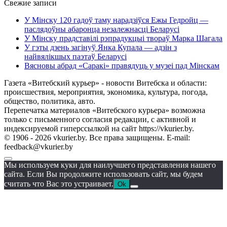
Свежие записи
У Мінску 120 гадоў таму нарадзіўся Ежы Гедройц —
паслядоўны абаронца незалежнасці Беларусі
У Мінску прадставілі рэпрадукцыі твораў Марка Шагала
У гэты дзень загінуў Янка Купала — адзін з
найвялікшых паэтаў Беларусі
Вясновы абрад «Саракі» правядуць у музеі пад Мінскам
Газета «Витебский курьер» - новости Витебска и области:
происшествия, мероприятия, экономика, культура, погода,
общество, политика, авто.
Перепечатка материалов «Витебского курьера» возможна
только с письменного согласия редакции, с активной и
индексируемой гиперссылкой на сайт https://vkurier.by.
© 1906 - 2026 vkurier.by. Все права защищены. E-mail:
feedback@vkurier.by
Мы используем куки для наилучшего представления нашего
сайта. Если Вы продолжите использовать сайт, мы будем
считать что Вас это устраивает.
Ok