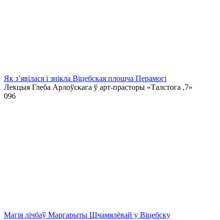
Як з’явілася і знікла Віцебская плошча Перамогі
Лекцыя Глеба Арлоўскага ў арт-прасторы «Талстога ,7»
0
96
Магія лічбаў Маргарыты Шчамялёвай у Віцебску