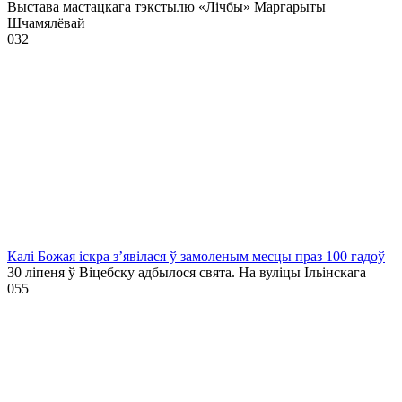
Выстава мастацкага тэкстылю «Лічбы» Маргарыты
Шчамялёвай
0
32
Калі Божая іскра з’явілася ў замоленым месцы праз 100 гадоў
30 ліпеня ў Віцебску адбылося свята. На вуліцы Ільінскага
0
55