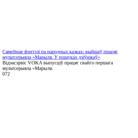
Сямейнае фэнтэзі па народных казках: выйшаў працяг
мультсерыяла «Марыля. У пошуках дзіўнікаў»
Відэасэрвіс VOKA выпусціў працяг свайго першага
мультсерыяла «Марыля.
0
72