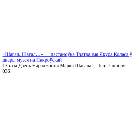
«Шагал. Шагал…» — пастаноўка Тэатра імя Якуба Коласа ў
двары музея на Пакроўскай
135-ты Дзень Нараджэння Марка Шагала — 6 ці 7 ліпеня
0
36