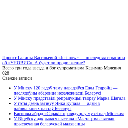
Проект Галины Васильевой «Just now» — последняя страница
об «УНОВИС». А будет ли продолжение?
Всего три года звезда и бог супрематизма Казимир Малевич
0
28
Свежие записи
У Мінску 120 гадоў таму нарадзіўся Ежы Гедройц —
паслядоўны абаронца незалежнасці Беларусі
У Мінску прадставілі рэпрадукцыі твораў Марка Шагала
У гэты дзень загінуў Янка Купала — адзін з
найвялікшых паэтаў Беларусі
Вясновы абрад «Саракі» правядуць у музеі пад Мінскам
У Віцебску адкрылася выстава «Мастацтва святла»,
прысвечаная беларускай маляванцы