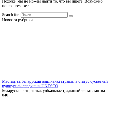
Похоже, мы не можем найти то, что вы ищете. Возможно,
поиск поможет.
Search for:
Новости рубрики
Мастацтва беларускай выцінанкі атрымала статус сусветнай
культурнай спадчыны UNESCO
Беларуская выцінанка, унікальнае традыцыйнае мастацтва
0
40