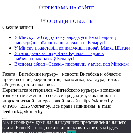
☞
РЕКЛАМА НА САЙТЕ
☞
СООБЩИ НОВОСТЬ
Свежие записи
У Мінску 120 гадоў таму нарадзіўся Ежы Гедройц —
паслядоўны абаронца незалежнасці Беларусі
У Мінску прадставілі рэпрадукцыі твораў Марка Шагала
У гэты дзень загінуў Янка Купала — адзін з
найвялікшых паэтаў Беларусі
Вясновы абрад «Саракі» правядуць у музеі пад Мінскам
Газета «Витебский курьер» - новости Витебска и области:
происшествия, мероприятия, экономика, культура, погода,
общество, политика, авто.
Перепечатка материалов «Витебского курьера» возможна
только с письменного согласия редакции, с активной и
индексируемой гиперссылкой на сайт https://vkurier.by.
© 1906 - 2026 vkurier.by. Все права защищены. E-mail:
feedback@vkurier.by
Мы используем куки для наилучшего представления нашего
сайта. Если Вы продолжите использовать сайт, мы будем