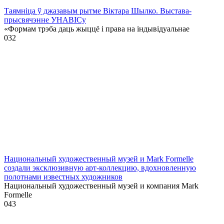
Таямніца ў джазавым рытме Віктара Шылко. Выстава-
прысвячэнне УНАВІСу
«Формам трэба даць жыццё і права на індывідуальнае
0
32
Национальный художественный музей и Mark Formelle
создали эксклюзивную арт-коллекцию, вдохновленную
полотнами известных художников
Национальный художественный музей и компания Mark
Formelle
0
43