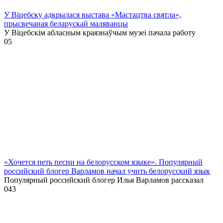
У Віцебску адкрылася выстава «Мастацтва святла»,
прысвечаная беларускай маляванцы
У Віцебскім абласным краязнаўчым музеі пачала работу
0
5
«Хочется петь песни на белорусском языке». Популярный
российский блогер Варламов начал учить белорусский язык
Популярный российский блогер Илья Варламов рассказал
0
43