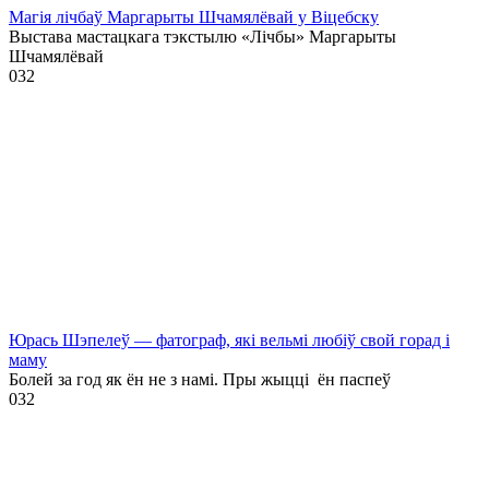
Магія лічбаў Маргарыты Шчамялёвай у Віцебску
Выстава мастацкага тэкстылю «Лічбы» Маргарыты
Шчамялёвай
0
32
Юрась Шэпелеў — фатограф, які вельмі любіў свой горад і
маму
Болей за год як ён не з намі. Пры жыцці ён паспеў
0
32