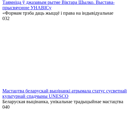
Таямніца ў джазавым рытме Віктара Шылко. Выстава-
прысвячэнне УНАВІСу
«Формам трэба даць жыццё і права на індывідуальнае
0
32
Мастацтва беларускай выцінанкі атрымала статус сусветнай
культурнай спадчыны UNESCO
Беларуская выцінанка, унікальнае традыцыйнае мастацтва
0
40