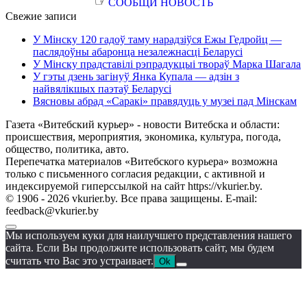
☞
СООБЩИ НОВОСТЬ
Свежие записи
У Мінску 120 гадоў таму нарадзіўся Ежы Гедройц —
паслядоўны абаронца незалежнасці Беларусі
У Мінску прадставілі рэпрадукцыі твораў Марка Шагала
У гэты дзень загінуў Янка Купала — адзін з
найвялікшых паэтаў Беларусі
Вясновы абрад «Саракі» правядуць у музеі пад Мінскам
Газета «Витебский курьер» - новости Витебска и области:
происшествия, мероприятия, экономика, культура, погода,
общество, политика, авто.
Перепечатка материалов «Витебского курьера» возможна
только с письменного согласия редакции, с активной и
индексируемой гиперссылкой на сайт https://vkurier.by.
© 1906 - 2026 vkurier.by. Все права защищены. E-mail:
feedback@vkurier.by
Мы используем куки для наилучшего представления нашего
сайта. Если Вы продолжите использовать сайт, мы будем
считать что Вас это устраивает.
Ok