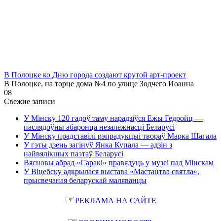
В Полоцке ко Дню города создают крутой арт-проект
В Полоцке, на торце дома №4 по улице Зодчего Иоанна
0
8
Свежие записи
У Мінску 120 гадоў таму нарадзіўся Ежы Гедройц —
паслядоўны абаронца незалежнасці Беларусі
У Мінску прадставілі рэпрадукцыі твораў Марка Шагала
У гэты дзень загінуў Янка Купала — адзін з
найвялікшых паэтаў Беларусі
Вясновы абрад «Саракі» правядуць у музеі пад Мінскам
У Віцебску адкрылася выстава «Мастацтва святла»,
прысвечаная беларускай маляванцы
☞
РЕКЛАМА НА САЙТЕ