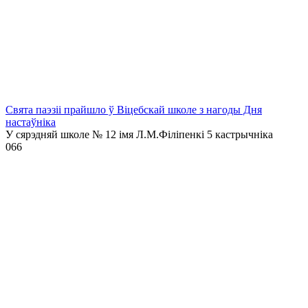
Свята паэзіі прайшло ў Віцебскай школе з нагоды Дня
настаўніка
У сярэдняй школе № 12 імя Л.М.Філіпенкі 5 кастрычніка
0
66