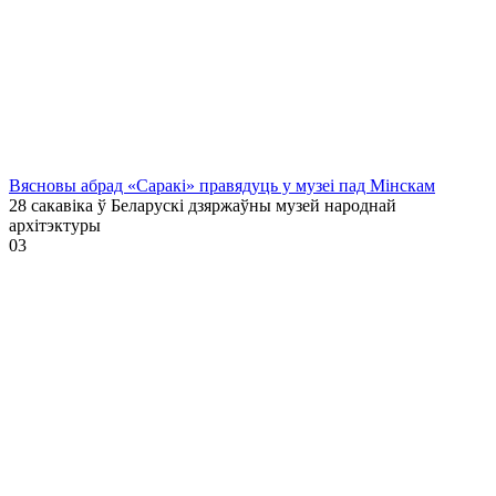
Вясновы абрад «Саракі» правядуць у музеі пад Мінскам
28 сакавіка ў Беларускі дзяржаўны музей народнай
архітэктуры
0
3