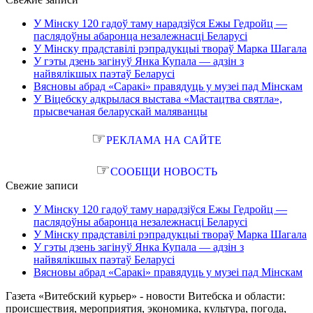
У Мінску 120 гадоў таму нарадзіўся Ежы Гедройц —
паслядоўны абаронца незалежнасці Беларусі
У Мінску прадставілі рэпрадукцыі твораў Марка Шагала
У гэты дзень загінуў Янка Купала — адзін з
найвялікшых паэтаў Беларусі
Вясновы абрад «Саракі» правядуць у музеі пад Мінскам
У Віцебску адкрылася выстава «Мастацтва святла»,
прысвечаная беларускай маляванцы
☞
РЕКЛАМА НА САЙТЕ
☞
СООБЩИ НОВОСТЬ
Свежие записи
У Мінску 120 гадоў таму нарадзіўся Ежы Гедройц —
паслядоўны абаронца незалежнасці Беларусі
У Мінску прадставілі рэпрадукцыі твораў Марка Шагала
У гэты дзень загінуў Янка Купала — адзін з
найвялікшых паэтаў Беларусі
Вясновы абрад «Саракі» правядуць у музеі пад Мінскам
Газета «Витебский курьер» - новости Витебска и области:
происшествия, мероприятия, экономика, культура, погода,