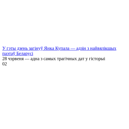
У гэты дзень загінуў Янка Купала — адзін з найвялікшых
паэтаў Беларусі
28 чэрвеня — адна з самых трагічных дат у гісторыі
0
2