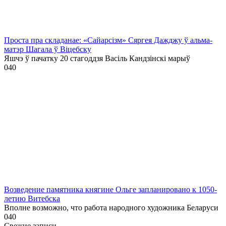
Проста пра складанае: «Сайарсізм» Сяргея Дажджу ў альма-
матэр Шагала ў Віцебску
Яшчэ ў пачатку 20 стагоддзя Васіль Кандзінскі марыў
0
40
Возведение памятника княгине Ольге запланировано к 1050-
летию Витебска
Вполне возможно, что работа народного художника Беларуси
0
40
Свежие записи