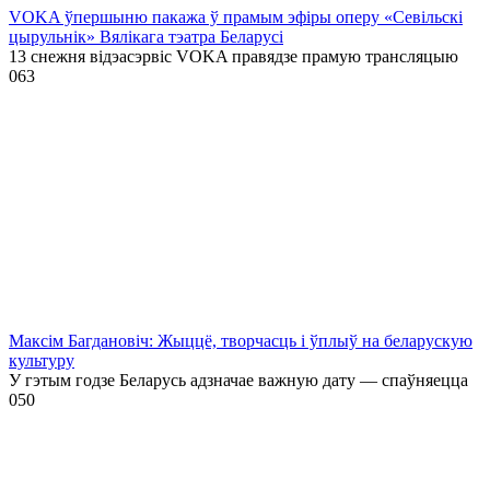
VOKA ўпершыню пакажа ў прамым эфіры оперу «Севільскі
цырульнік» Вялікага тэатра Беларусі
13 снежня відэасэрвіс VOKA правядзе прамую трансляцыю
0
63
Максім Багдановіч: Жыццё, творчасць і ўплыў на беларускую
культуру
У гэтым годзе Беларусь адзначае важную дату — спаўняецца
0
50