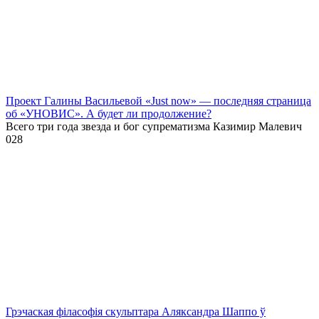
Проект Галины Васильевой «Just now» — последняя страница
об «УНОВИС». А будет ли продолжение?
Всего три года звезда и бог супрематизма Казимир Малевич
0
28
Грэчаская філасофія скульптара Аляксандра Шаппо ў