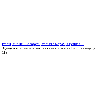
Італія, яна як і Беларусь, толькі з морам, і цёплая…
Здаецца ў бліжэйшы час на свае вочы мне Італіі не відаць.
1
18