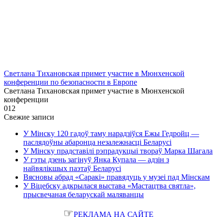
Светлана Тихановская примет участие в Мюнхенской
конференции по безопасности в Европе
Светлана Тихановская примет участие в Мюнхенской
конференции
0
12
Свежие записи
У Мінску 120 гадоў таму нарадзіўся Ежы Гедройц —
паслядоўны абаронца незалежнасці Беларусі
У Мінску прадставілі рэпрадукцыі твораў Марка Шагала
У гэты дзень загінуў Янка Купала — адзін з
найвялікшых паэтаў Беларусі
Вясновы абрад «Саракі» правядуць у музеі пад Мінскам
У Віцебску адкрылася выстава «Мастацтва святла»,
прысвечаная беларускай маляванцы
☞
РЕКЛАМА НА САЙТЕ