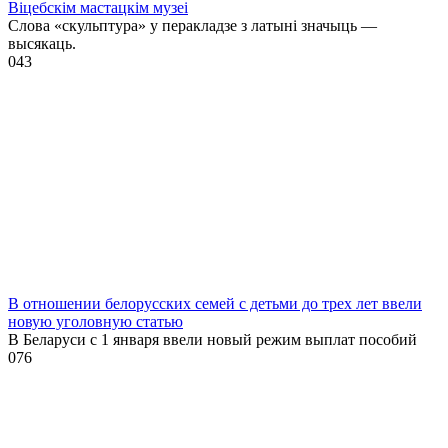
Віцебскім мастацкім музеі
Слова «скульптура» у перакладзе з латыні значыць —
высякаць.
0
43
В отношении белорусских семей с детьми до трех лет ввели
новую уголовную статью
В Беларуси с 1 января ввели новый режим выплат пособий
0
76