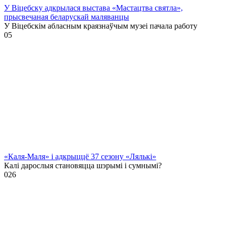
У Віцебску адкрылася выстава «Мастацтва святла»,
прысвечаная беларускай маляванцы
У Віцебскім абласным краязнаўчым музеі пачала работу
0
5
«Каля-Маля» і адкрыццё 37 сезону «Лялькі»
Калі дарослыя становяцца шэрымі і сумнымі?
0
26