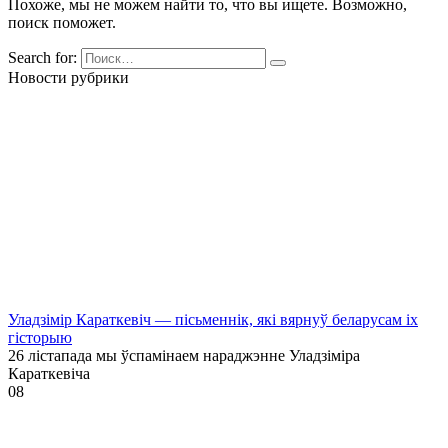
Похоже, мы не можем найти то, что вы ищете. Возможно,
поиск поможет.
Search for:
Новости рубрики
Уладзімір Караткевіч — пісьменнік, які вярнуў беларусам іх
гісторыю
26 лістапада мы ўспамінаем нараджэнне Уладзіміра
Караткевіча
0
8