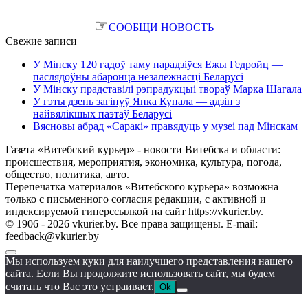
☞
СООБЩИ НОВОСТЬ
Свежие записи
У Мінску 120 гадоў таму нарадзіўся Ежы Гедройц —
паслядоўны абаронца незалежнасці Беларусі
У Мінску прадставілі рэпрадукцыі твораў Марка Шагала
У гэты дзень загінуў Янка Купала — адзін з
найвялікшых паэтаў Беларусі
Вясновы абрад «Саракі» правядуць у музеі пад Мінскам
Газета «Витебский курьер» - новости Витебска и области:
происшествия, мероприятия, экономика, культура, погода,
общество, политика, авто.
Перепечатка материалов «Витебского курьера» возможна
только с письменного согласия редакции, с активной и
индексируемой гиперссылкой на сайт https://vkurier.by.
© 1906 - 2026 vkurier.by. Все права защищены. E-mail:
feedback@vkurier.by
Мы используем куки для наилучшего представления нашего
сайта. Если Вы продолжите использовать сайт, мы будем
считать что Вас это устраивает.
Ok