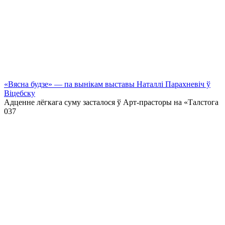
«Вясна будзе» — па вынікам выставы Наталлі Парахневіч ў
Віцебску
Адценне лёгкага суму засталося ў Арт-прасторы на «Талстога
0
37