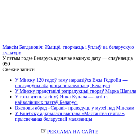
Максім Багдановіч: Жыццё, творчасць і ўплыў на беларускую
культуру
У гэтым годзе Беларусь адзначае важную дату — спаўняецца
0
50
Свежие записи
У Мінску 120 гадоў таму нарадзіўся Ежы Гедройц —
паслядоўны абаронца незалежнасці Беларусі
У Мінску прадставілі рэпрадукцыі твораў Марка Шагала
У гэты дзень загінуў Янка Купала — адзін з
найвялікшых паэтаў Беларусі
Вясновы абрад «Саракі» правядуць у музеі пад Мінскам
У Віцебску адкрылася выстава «Мастацтва святла»,
прысвечаная беларускай маляванцы
☞
РЕКЛАМА НА САЙТЕ