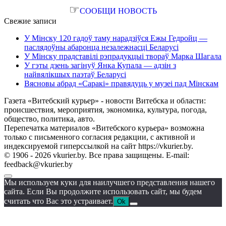
☞
СООБЩИ НОВОСТЬ
Свежие записи
У Мінску 120 гадоў таму нарадзіўся Ежы Гедройц —
паслядоўны абаронца незалежнасці Беларусі
У Мінску прадставілі рэпрадукцыі твораў Марка Шагала
У гэты дзень загінуў Янка Купала — адзін з
найвялікшых паэтаў Беларусі
Вясновы абрад «Саракі» правядуць у музеі пад Мінскам
Газета «Витебский курьер» - новости Витебска и области:
происшествия, мероприятия, экономика, культура, погода,
общество, политика, авто.
Перепечатка материалов «Витебского курьера» возможна
только с письменного согласия редакции, с активной и
индексируемой гиперссылкой на сайт https://vkurier.by.
© 1906 - 2026 vkurier.by. Все права защищены. E-mail:
feedback@vkurier.by
Мы используем куки для наилучшего представления нашего
сайта. Если Вы продолжите использовать сайт, мы будем
считать что Вас это устраивает.
Ok