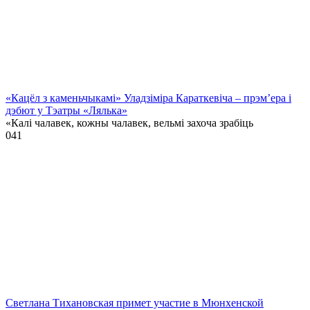
«Кацёл з каменьчыкамі» Уладзіміра Караткевіча – прэм’ера і
дэбют у Тэатры «Лялька»
«Калі чалавек, кожны чалавек, вельмі захоча зрабіць
0
41
Светлана Тихановская примет участие в Мюнхенской