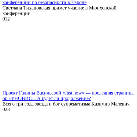
конференции по безопасности в Европе
Светлана Тихановская примет участие в Мюнхенской
конференции
0
12
Проект Галины Васильевой «Just now» — последняя страница
об «УНОВИС». А будет ли продолжение?
Всего три года звезда и бог супрематизма Казимир Малевич
0
28