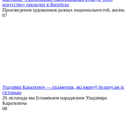
искусство» проходит в Витебске
Произведения художников разных национальностей, жизнь
0
7
Уладзімір Караткевіч — пісьменнік, які вярнуў беларусам іх
гісторыю
26 лістапада мы ўспамінаем нараджэнне Уладзіміра
Караткевіча
0
8