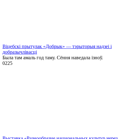
Віцебскі прытулак «‎Добрык»‎ — тэрыторыя надзеі і
добразычлівасці
Была там амаль год таму. Сёння наведала ізноў.
0
225
Выставка «Разнообразие национальных культур через