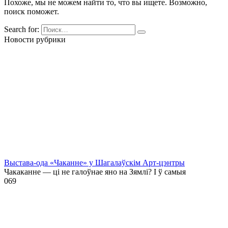
Похоже, мы не можем найти то, что вы ищете. Возможно,
поиск поможет.
Search for:
Новости рубрики
Выстава-ода «Чаканне» у Шагалаўскім Арт-цэнтры
Чакаканне — ці не галоўнае яно на Зямлі? І ў самыя
0
69