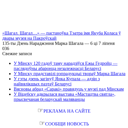
«Шагал. Шагал…» — пастаноўка Тэатра імя Якуба Коласа ў
двары музея на Пакроўскай
135-ты Дзень Нараджэння Марка Шагала — 6 ці 7 ліпеня
0
36
Свежие записи
У Мінску 120 гадоў таму нарадзіўся Ежы Гедройц —
паслядоўны абаронца незалежнасці Беларусі
У Мінску прадставілі рэпрадукцыі твораў Марка Шагала
У гэты дзень загінуў Янка Купала — адзін з
найвялікшых паэтаў Беларусі
Вясновы абрад «Саракі» правядуць у музеі пад Мінскам
У Віцебску адкрылася выстава «Мастацтва святла»,
прысвечаная беларускай маляванцы
☞
РЕКЛАМА НА САЙТЕ
☞
СООБЩИ НОВОСТЬ