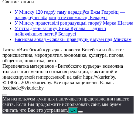
Свежие записи
У Мінску 120 гадоў таму нарадзіўся Ежы Гедройц —
паслядоўны абаронца незалежнасці Беларусі
У Мінску прадставілі рэпрадукцыі твораў Марка Шагала
У гэты дзень загінуў Янка Купала — адзін з
найвялікшых паэтаў Беларусі
Вясновы абрад «Саракі» правядуць у музеі пад Мінскам
Газета «Витебский курьер» - новости Витебска и области:
происшествия, мероприятия, экономика, культура, погода,
общество, политика, авто.
Перепечатка материалов «Витебского курьера» возможна
только с письменного согласия редакции, с активной и
индексируемой гиперссылкой на сайт https://vkurier.by.
© 1906 - 2026 vkurier.by. Все права защищены. E-mail:
feedback@vkurier.by
Мы используем куки для наилучшего представления нашего
сайта. Если Вы продолжите использовать сайт, мы будем
считать что Вас это устраивает.
Ok