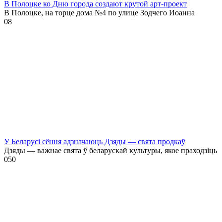
В Полоцке ко Дню города создают крутой арт-проект
В Полоцке, на торце дома №4 по улице Зодчего Иоанна
0
8
У Беларусі сёння адзначаюць Дзяды — свята продкаў
Дзяды — важнае свята ў беларускай культуры, якое праходзіць
0
50