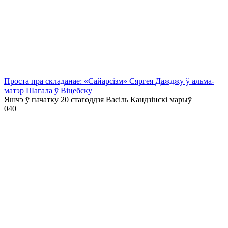
Проста пра складанае: «Сайарсізм» Сяргея Дажджу ў альма-
матэр Шагала ў Віцебску
Яшчэ ў пачатку 20 стагоддзя Васіль Кандзінскі марыў
0
40