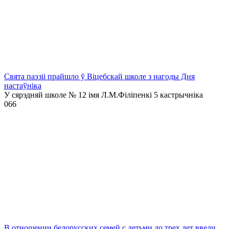
Свята паэзіі прайшло ў Віцебскай школе з нагоды Дня
настаўніка
У сярэдняй школе № 12 імя Л.М.Філіпенкі 5 кастрычніка
0
66
В отношении белорусских семей с детьми до трех лет ввели