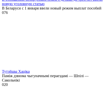
новую уголовную статью
В Беларуси с 1 января ввели новый режим выплат пособий
0
76
Тутэйшы Хаціка
Паміж дзвюма чыгуначнымі пераездамі — Шпілі —
Сакольнікі
0
20