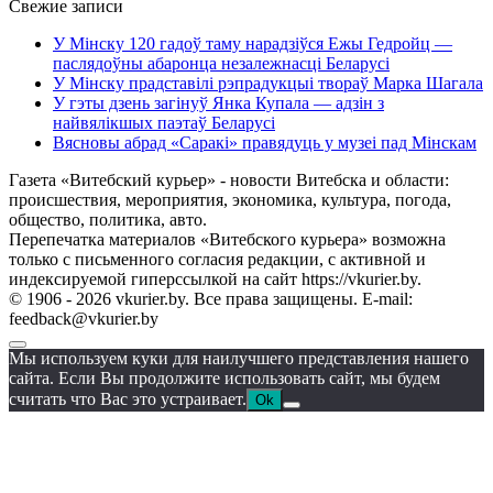
Свежие записи
У Мінску 120 гадоў таму нарадзіўся Ежы Гедройц —
паслядоўны абаронца незалежнасці Беларусі
У Мінску прадставілі рэпрадукцыі твораў Марка Шагала
У гэты дзень загінуў Янка Купала — адзін з
найвялікшых паэтаў Беларусі
Вясновы абрад «Саракі» правядуць у музеі пад Мінскам
Газета «Витебский курьер» - новости Витебска и области:
происшествия, мероприятия, экономика, культура, погода,
общество, политика, авто.
Перепечатка материалов «Витебского курьера» возможна
только с письменного согласия редакции, с активной и
индексируемой гиперссылкой на сайт https://vkurier.by.
© 1906 - 2026 vkurier.by. Все права защищены. E-mail:
feedback@vkurier.by
Мы используем куки для наилучшего представления нашего
сайта. Если Вы продолжите использовать сайт, мы будем
считать что Вас это устраивает.
Ok