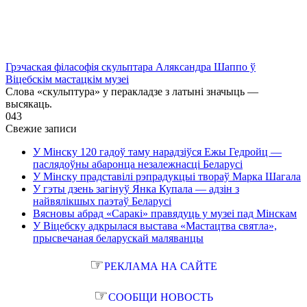
Грэчаская філасофія скульптара Аляксандра Шаппо ў
Віцебскім мастацкім музеі
Слова «скульптура» у перакладзе з латыні значыць —
высякаць.
0
43
Свежие записи
У Мінску 120 гадоў таму нарадзіўся Ежы Гедройц —
паслядоўны абаронца незалежнасці Беларусі
У Мінску прадставілі рэпрадукцыі твораў Марка Шагала
У гэты дзень загінуў Янка Купала — адзін з
найвялікшых паэтаў Беларусі
Вясновы абрад «Саракі» правядуць у музеі пад Мінскам
У Віцебску адкрылася выстава «Мастацтва святла»,
прысвечаная беларускай маляванцы
☞
РЕКЛАМА НА САЙТЕ
☞
СООБЩИ НОВОСТЬ