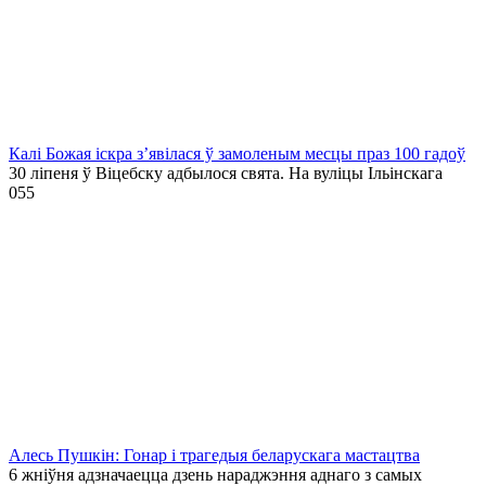
Калі Божая іскра з’явілася ў замоленым месцы праз 100 гадоў
30 ліпеня ў Віцебску адбылося свята. На вуліцы Ільінскага
0
55
Алесь Пушкін: Гонар і трагедыя беларускага мастацтва
6 жніўня адзначаецца дзень нараджэння аднаго з самых