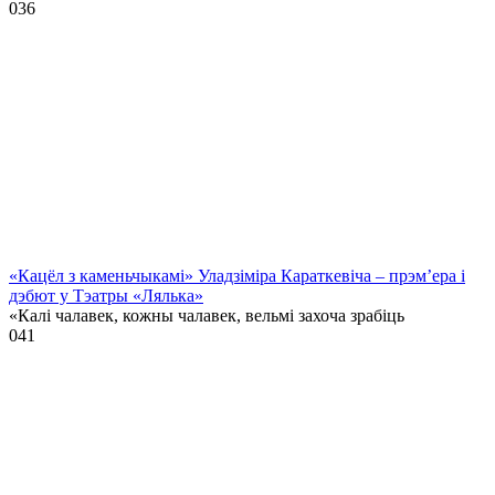
0
36
«Кацёл з каменьчыкамі» Уладзіміра Караткевіча – прэм’ера і
дэбют у Тэатры «Лялька»
«Калі чалавек, кожны чалавек, вельмі захоча зрабіць
0
41