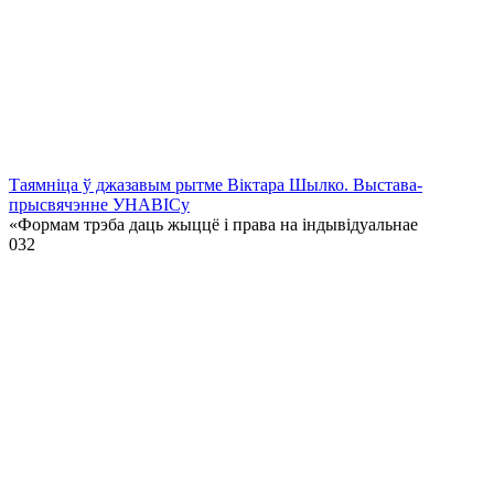
Таямніца ў джазавым рытме Віктара Шылко. Выстава-
прысвячэнне УНАВІСу
«Формам трэба даць жыццё і права на індывідуальнае
0
32