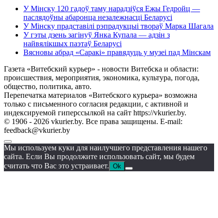
У Мінску 120 гадоў таму нарадзіўся Ежы Гедройц —
паслядоўны абаронца незалежнасці Беларусі
У Мінску прадставілі рэпрадукцыі твораў Марка Шагала
У гэты дзень загінуў Янка Купала — адзін з
найвялікшых паэтаў Беларусі
Вясновы абрад «Саракі» правядуць у музеі пад Мінскам
Газета «Витебский курьер» - новости Витебска и области:
происшествия, мероприятия, экономика, культура, погода,
общество, политика, авто.
Перепечатка материалов «Витебского курьера» возможна
только с письменного согласия редакции, с активной и
индексируемой гиперссылкой на сайт https://vkurier.by.
© 1906 - 2026 vkurier.by. Все права защищены. E-mail:
feedback@vkurier.by
Мы используем куки для наилучшего представления нашего
сайта. Если Вы продолжите использовать сайт, мы будем
считать что Вас это устраивает.
Ok