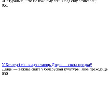
«Натуральна, што не кожнаму сёння пад сілу асэнсаваць
0
51
У Беларусі сёння адзначаюць Дзяды — свята продкаў
Дзяды — важнае свята ў беларускай культуры, якое праходзіць
0
50