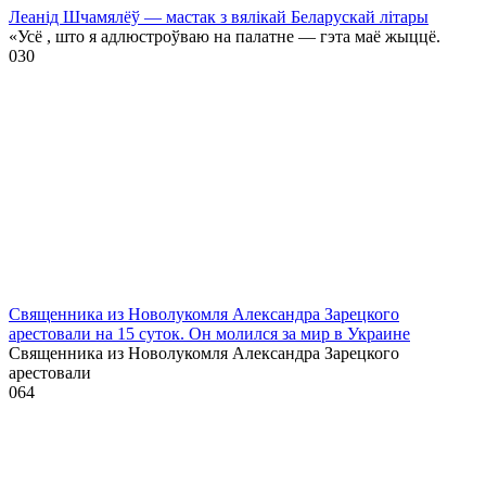
Леанід Шчамялёў — мастак з вялікай Беларускай літары
«Усё , што я адлюстроўваю на палатне — гэта маё жыццё.
0
30
Священника из Новолукомля Александра Зарецкого
арестовали на 15 суток. Он молился за мир в Украине
Священника из Новолукомля Александра Зарецкого
арестовали
0
64