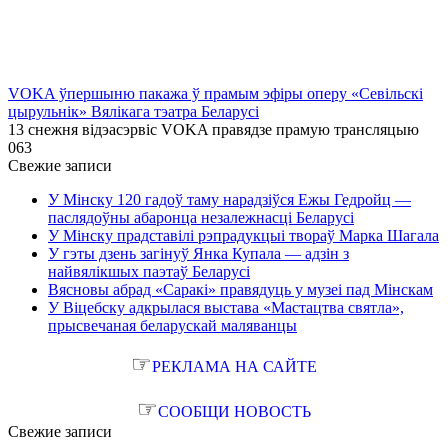
VOKA ўпершыню пакажа ў прамым эфіры оперу «Севільскі
цырульнік» Вялікага тэатра Беларусі
13 снежня відэасэрвіс VOKA правядзе прамую трансляцыю
0
63
Свежие записи
У Мінску 120 гадоў таму нарадзіўся Ежы Гедройц —
паслядоўны абаронца незалежнасці Беларусі
У Мінску прадставілі рэпрадукцыі твораў Марка Шагала
У гэты дзень загінуў Янка Купала — адзін з
найвялікшых паэтаў Беларусі
Вясновы абрад «Саракі» правядуць у музеі пад Мінскам
У Віцебску адкрылася выстава «Мастацтва святла»,
прысвечаная беларускай маляванцы
☞
РЕКЛАМА НА САЙТЕ
☞
СООБЩИ НОВОСТЬ
Свежие записи