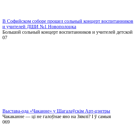
В Софийском соборе прошел сольный концерт воспитанников
и учителей ДШИ №1 Новополоцка
Большой сольный концерт воспитанников и учителей детской
0
7
Выстава-ода «Чаканне» у Шагалаўскім Арт-цэнтры
Чакаканне — ці не галоўнае яно на Зямлі? І ў самыя
0
69