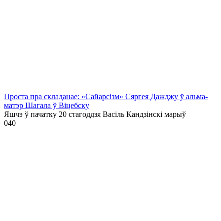
Проста пра складанае: «Сайарсізм» Сяргея Дажджу ў альма-
матэр Шагала ў Віцебску
Яшчэ ў пачатку 20 стагоддзя Васіль Кандзінскі марыў
0
40