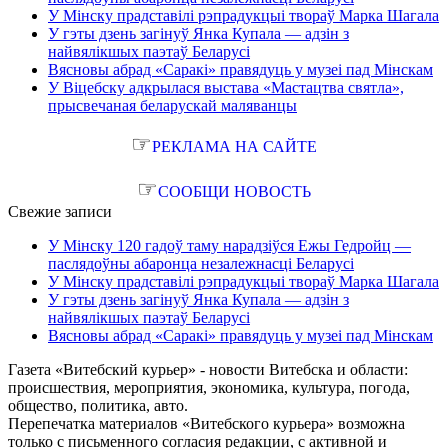
У Мінску прадставілі рэпрадукцыі твораў Марка Шагала
У гэты дзень загінуў Янка Купала — адзін з
найвялікшых паэтаў Беларусі
Вясновы абрад «Саракі» правядуць у музеі пад Мінскам
У Віцебску адкрылася выстава «Мастацтва святла»,
прысвечаная беларускай маляванцы
☞
РЕКЛАМА НА САЙТЕ
☞
СООБЩИ НОВОСТЬ
Свежие записи
У Мінску 120 гадоў таму нарадзіўся Ежы Гедройц —
паслядоўны абаронца незалежнасці Беларусі
У Мінску прадставілі рэпрадукцыі твораў Марка Шагала
У гэты дзень загінуў Янка Купала — адзін з
найвялікшых паэтаў Беларусі
Вясновы абрад «Саракі» правядуць у музеі пад Мінскам
Газета «Витебский курьер» - новости Витебска и области:
происшествия, мероприятия, экономика, культура, погода,
общество, политика, авто.
Перепечатка материалов «Витебского курьера» возможна
только с письменного согласия редакции, с активной и