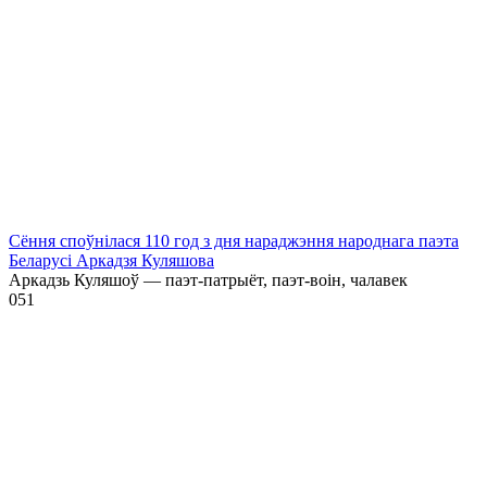
Сёння споўнілася 110 год з дня нараджэння народнага паэта
Беларусі Аркадзя Куляшова
Аркадзь Куляшоў — паэт-патрыёт, паэт-воін, чалавек
0
51