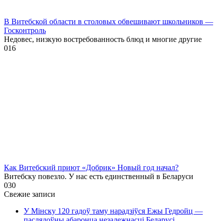
В Витебской области в столовых обвешивают школьников —
Госконтроль
Недовес, низкую востребованность блюд и многие другие
0
16
Как Витебский приют «Добрик» Новый год начал?
Витебску повезло. У нас есть единственный в Беларуси
0
30
Свежие записи
У Мінску 120 гадоў таму нарадзіўся Ежы Гедройц —
паслядоўны абаронца незалежнасці Беларусі