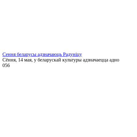
Сення беларусы адзначаюць Радуніцу
Сёння, 14 мая, у беларускай культуры адзначаецца адно
0
56