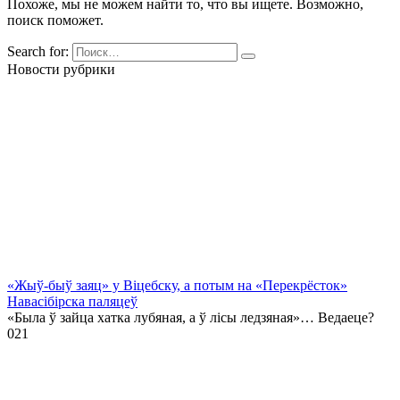
Похоже, мы не можем найти то, что вы ищете. Возможно,
поиск поможет.
Search for:
Новости рубрики
«Жыў-быў заяц» у Віцебску, а потым на «Перекрёсток»
Навасібірска паляцеў
«Была ў зайца хатка лубяная, а ў лісы ледзяная»… Ведаеце?
0
21