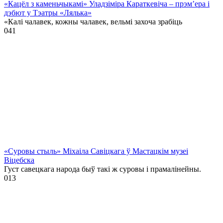
«Кацёл з каменьчыкамі» Уладзіміра Караткевіча – прэм’ера і
дэбют у Тэатры «Лялька»
«Калі чалавек, кожны чалавек, вельмі захоча зрабіць
0
41
«Суровы стыль» Міхаіла Савіцкага ў Мастацкім музеі
Віцебска
Густ савецкага народа быў такі ж суровы і прамалінейны.
0
13