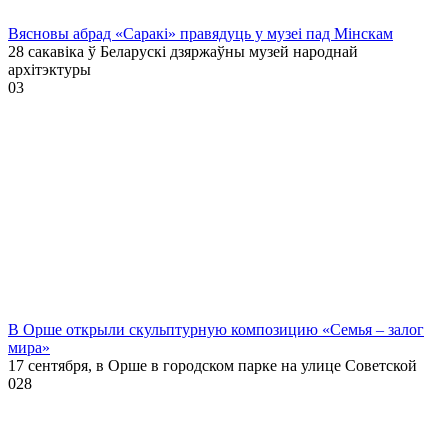
Вясновы абрад «Саракі» правядуць у музеі пад Мінскам
28 сакавіка ў Беларускі дзяржаўны музей народнай
архітэктуры
0
3
В Орше открыли скульптурную композицию «Семья – залог
мира»
17 сентября, в Орше в городском парке на улице Советской
0
28