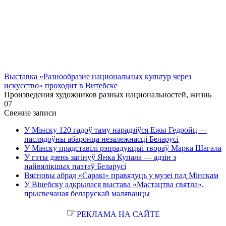
Выставка «Разнообразие национальных культур через
искусство» проходит в Витебске
Произведения художников разных национальностей, жизнь
0
7
Свежие записи
У Мінску 120 гадоў таму нарадзіўся Ежы Гедройц —
паслядоўны абаронца незалежнасці Беларусі
У Мінску прадставілі рэпрадукцыі твораў Марка Шагала
У гэты дзень загінуў Янка Купала — адзін з
найвялікшых паэтаў Беларусі
Вясновы абрад «Саракі» правядуць у музеі пад Мінскам
У Віцебску адкрылася выстава «Мастацтва святла»,
прысвечаная беларускай маляванцы
☞
РЕКЛАМА НА САЙТЕ