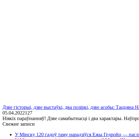
Дзве гісторыі, дзве выстаўкі, два позіркі, дзве асобы: Таццяна
05.04.2022
1
27
Ніякіх параўнанняў! Дзве самабытнасці і два характары. Наўпрос
Свежие записи
У Мінску 120 гадоў таму нарадзіўся Ежы Гедройц — пасл