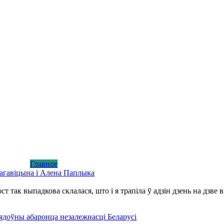
Главное
 Нагавіцына і Алена Паплыка
т так выпадкова склалася, што і я трапіла ў адзін дзень на дзве 
ядоўны абаронца незалежнасці Беларусі