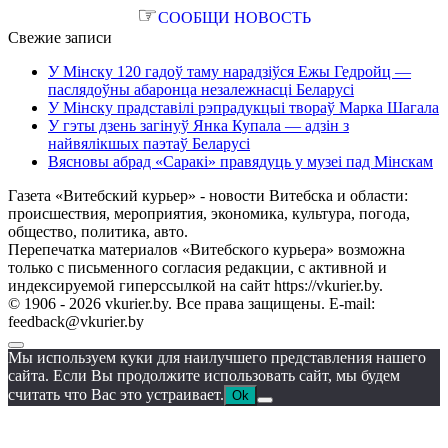
☞
СООБЩИ НОВОСТЬ
Свежие записи
У Мінску 120 гадоў таму нарадзіўся Ежы Гедройц —
паслядоўны абаронца незалежнасці Беларусі
У Мінску прадставілі рэпрадукцыі твораў Марка Шагала
У гэты дзень загінуў Янка Купала — адзін з
найвялікшых паэтаў Беларусі
Вясновы абрад «Саракі» правядуць у музеі пад Мінскам
Газета «Витебский курьер» - новости Витебска и области:
происшествия, мероприятия, экономика, культура, погода,
общество, политика, авто.
Перепечатка материалов «Витебского курьера» возможна
только с письменного согласия редакции, с активной и
индексируемой гиперссылкой на сайт https://vkurier.by.
© 1906 - 2026 vkurier.by. Все права защищены. E-mail:
feedback@vkurier.by
Мы используем куки для наилучшего представления нашего
сайта. Если Вы продолжите использовать сайт, мы будем
считать что Вас это устраивает.
Ok