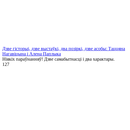
Дзве гісторыі, дзве выстаўкі, два позіркі, дзве асобы: Таццяна
Нагавіцына і Алена Паплыка
Ніякіх параўнанняў! Дзве самабытнасці і два характары.
1
27