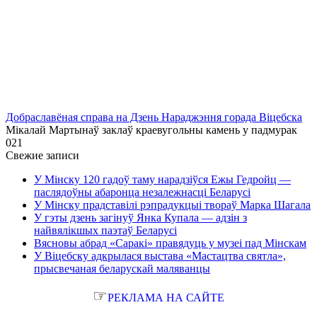
Добраславёная справа на Дзень Нараджэння горада Віцебска
Мікалай Мартынаў заклаў краевугольны камень у падмурак
0
21
Свежие записи
У Мінску 120 гадоў таму нарадзіўся Ежы Гедройц —
паслядоўны абаронца незалежнасці Беларусі
У Мінску прадставілі рэпрадукцыі твораў Марка Шагала
У гэты дзень загінуў Янка Купала — адзін з
найвялікшых паэтаў Беларусі
Вясновы абрад «Саракі» правядуць у музеі пад Мінскам
У Віцебску адкрылася выстава «Мастацтва святла»,
прысвечаная беларускай маляванцы
☞
РЕКЛАМА НА САЙТЕ