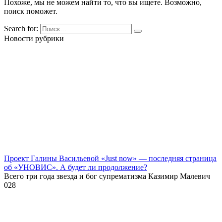
Похоже, мы не можем найти то, что вы ищете. Возможно,
поиск поможет.
Search for:
Новости рубрики
Проект Галины Васильевой «Just now» — последняя страница
об «УНОВИС». А будет ли продолжение?
Всего три года звезда и бог супрематизма Казимир Малевич
0
28