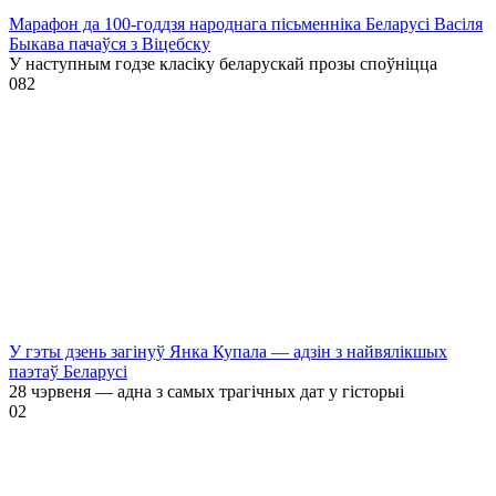
Марафон да 100-годдзя народнага пісьменніка Беларусі Васіля
Быкава пачаўся з Віцебску
У наступным годзе класіку беларускай прозы споўніцца
0
82
У гэты дзень загінуў Янка Купала — адзін з найвялікшых
паэтаў Беларусі
28 чэрвеня — адна з самых трагічных дат у гісторыі
0
2