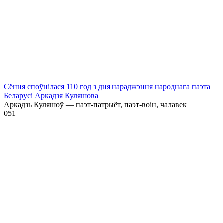
Сёння споўнілася 110 год з дня нараджэння народнага паэта
Беларусі Аркадзя Куляшова
Аркадзь Куляшоў — паэт-патрыёт, паэт-воін, чалавек
0
51