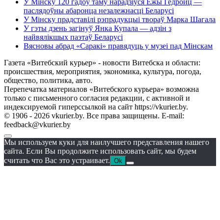
У Мінску 120 гадоў таму нарадзіўся Ежы Гедройц —
паслядоўны абаронца незалежнасці Беларусі
У Мінску прадставілі рэпрадукцыі твораў Марка Шагала
У гэты дзень загінуў Янка Купала — адзін з
найвялікшых паэтаў Беларусі
Вясновы абрад «Саракі» правядуць у музеі пад Мінскам
Газета «Витебский курьер» - новости Витебска и области:
происшествия, мероприятия, экономика, культура, погода,
общество, политика, авто.
Перепечатка материалов «Витебского курьера» возможна
только с письменного согласия редакции, с активной и
индексируемой гиперссылкой на сайт https://vkurier.by.
© 1906 - 2026 vkurier.by. Все права защищены. E-mail:
feedback@vkurier.by
Мы используем куки для наилучшего представления нашего
сайта. Если Вы продолжите использовать сайт, мы будем
считать что Вас это устраивает.
Ok