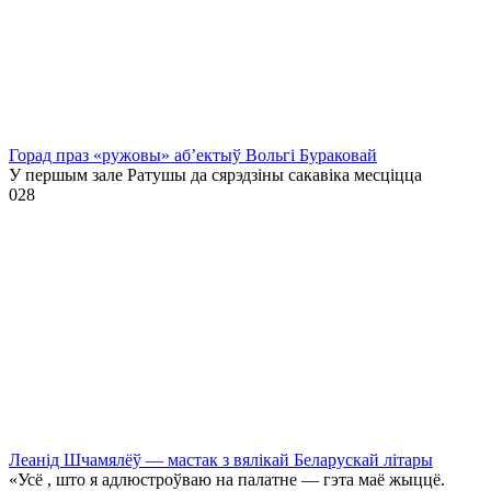
Горад праз «ружовы» аб’ектыў Вольгі Бураковай
У першым зале Ратушы да сярэдзіны сакавіка месціцца
0
28
Леанід Шчамялёў — мастак з вялікай Беларускай літары
«Усё , што я адлюстроўваю на палатне — гэта маё жыццё.