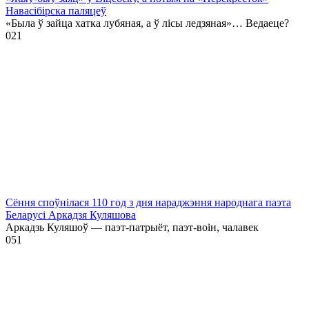
Навасібірска паляцеў
«Была ў зайца хатка лубяная, а ў лісы ледзяная»… Ведаеце?
0
21
Сёння споўнілася 110 год з дня нараджэння народнага паэта
Беларусі Аркадзя Куляшова
Аркадзь Куляшоў — паэт-патрыёт, паэт-воін, чалавек
0
51