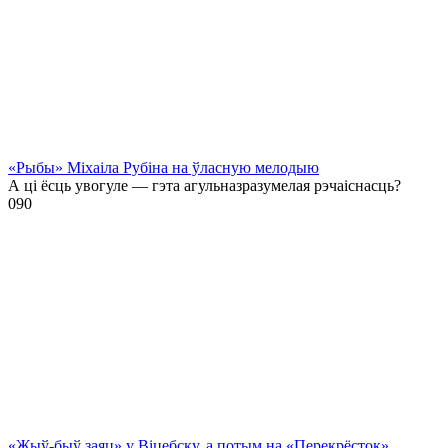
«Рыбы» Міхаіла Рубіна на ўласную мелодыю
А ці ёсць увогуле — гэта агульназразумелая рэчаіснасць?
0
90
«Жыў-быў заяц» у Віцебску, а потым на «Перекрёсток»