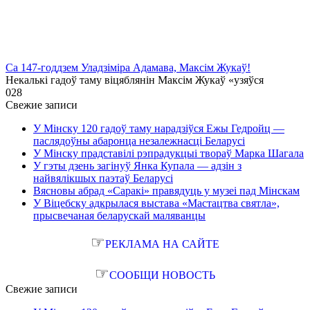
Са 147-годдзем Уладзіміра Адамава, Максім Жукаў!
Некалькі гадоў таму віцяблянін Максім Жукаў «узяўся
0
28
Свежие записи
У Мінску 120 гадоў таму нарадзіўся Ежы Гедройц —
паслядоўны абаронца незалежнасці Беларусі
У Мінску прадставілі рэпрадукцыі твораў Марка Шагала
У гэты дзень загінуў Янка Купала — адзін з
найвялікшых паэтаў Беларусі
Вясновы абрад «Саракі» правядуць у музеі пад Мінскам
У Віцебску адкрылася выстава «Мастацтва святла»,
прысвечаная беларускай маляванцы
☞
РЕКЛАМА НА САЙТЕ
☞
СООБЩИ НОВОСТЬ
Свежие записи