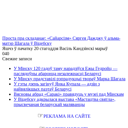
Проста пра складанае: «Сайарсізм» Сяргея Дажджу ў альма-
матэр Шагала ў Віцебску
Яшчэ ў пачатку 20 стагоддзя Васіль Кандзінскі марыў
0
40
Свежие записи
У Мінску 120 гадоў таму нарадзіўся Ежы Гедройц —
паслядоўны абаронца незалежнасці Беларусі
У Мінску прадставілі рэпрадукцыі твораў Марка Шагала
У гэты дзень загінуў Янка Купала — адзін з
найвялікшых паэтаў Беларусі
Вясновы абрад «Саракі» правядуць у музеі пад Мінскам
У Віцебску адкрылася выстава «Мастацтва святла»,
прысвечаная беларускай маляванцы
☞
РЕКЛАМА НА САЙТЕ