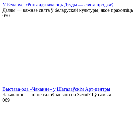
У Беларусі сёння адзначаюць Дзяды — свята продкаў
Дзяды — важнае свята ў беларускай культуры, якое праходзіць
0
50
Выстава-ода «Чаканне» у Шагалаўскім Арт-цэнтры
Чакаканне — ці не галоўнае яно на Зямлі? І ў самыя
0
69