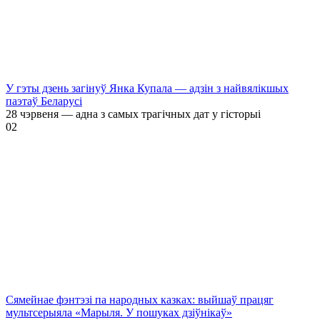
У гэты дзень загінуў Янка Купала — адзін з найвялікшых
паэтаў Беларусі
28 чэрвеня — адна з самых трагічных дат у гісторыі
0
2
Сямейнае фэнтэзі па народных казках: выйшаў працяг
мультсерыяла «Марыля. У пошуках дзіўнікаў»