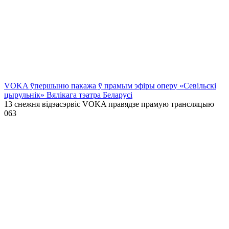
VOKA ўпершыню пакажа ў прамым эфіры оперу «Севільскі
цырульнік» Вялікага тэатра Беларусі
13 снежня відэасэрвіс VOKA правядзе прамую трансляцыю
0
63