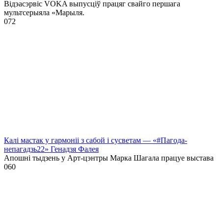
Відэасэрвіс VOKA выпусціў працяг свайго першага
мультсерыяла «Марыля.
0
72
Калі мастак у гармоніі з сабой і сусветам — «#Пагода-
непагадзь22» Генадзя Фалея
Апошні тыдзень у Арт-цэнтры Марка Шагала працуе выстава
0
60