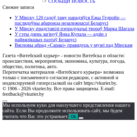
☞
СООБЩИ НОВОСТЬ
Свежие записи
У Мінску 120 гадоў таму нарадзіўся Ежы Гедройц —
паслядоўны абаронца незалежнасці Беларусі
У Мінску прадставілі рэпрадукцыі твораў Марка Шагала
У гэты дзень загінуў Янка Купала — адзін з
найвялікшых паэтаў Беларусі
Вясновы абрад «Саракі» правядуць у музеі пад Мінскам
Газета «Витебский курьер» - новости Витебска и области:
происшествия, мероприятия, экономика, культура, погода,
общество, политика, авто.
Перепечатка материалов «Витебского курьера» возможна
только с письменного согласия редакции, с активной и
индексируемой гиперссылкой на сайт https://vkurier.by.
© 1906 - 2026 vkurier.by. Все права защищены. E-mail:
feedback@vkurier.by
Мы используем куки для наилучшего представления нашего
сайта. Если Вы продолжите использовать сайт, мы будем
считать что Вас это устраивает.
Ok