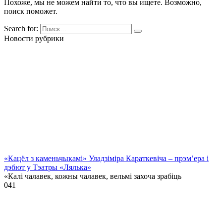
Похоже, мы не можем найти то, что вы ищете. Возможно,
поиск поможет.
Search for:
Новости рубрики
«Кацёл з каменьчыкамі» Уладзіміра Караткевіча – прэм’ера і
дэбют у Тэатры «Лялька»
«Калі чалавек, кожны чалавек, вельмі захоча зрабіць
0
41