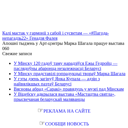
Калі мастак у гармоніі з сабой і сусветам — «#Пагода-
непагадзь22» Генадзя Фалея
Апошні тыдзень у Арт-цэнтры Марка Шагала працуе выстава
0
60
Свежие записи
У Мінску 120 гадоў таму нарадзіўся Ежы Гедройц —
паслядоўны абаронца незалежнасці Беларусі
У Мінску прадставілі рэпрадукцыі твораў Марка Шагала
У гэты дзень загінуў Янка Купала — адзін з
найвялікшых паэтаў Беларусі
Вясновы абрад «Саракі» правядуць у музеі пад Мінскам
У Віцебску адкрылася выстава «Мастацтва святла»,
прысвечаная беларускай маляванцы
☞
РЕКЛАМА НА САЙТЕ
☞
СООБЩИ НОВОСТЬ