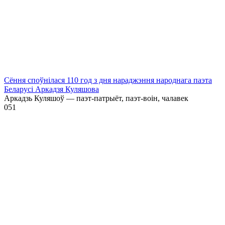
Сёння споўнілася 110 год з дня нараджэння народнага паэта
Беларусі Аркадзя Куляшова
Аркадзь Куляшоў — паэт-патрыёт, паэт-воін, чалавек
0
51