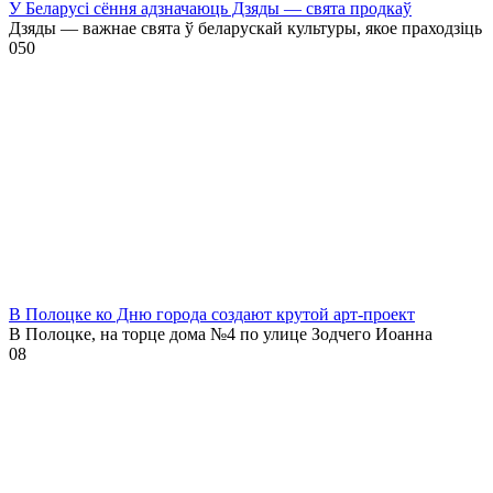
У Беларусі сёння адзначаюць Дзяды — свята продкаў
Дзяды — важнае свята ў беларускай культуры, якое праходзіць
0
50
В Полоцке ко Дню города создают крутой арт-проект
В Полоцке, на торце дома №4 по улице Зодчего Иоанна
0
8