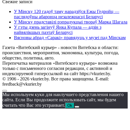
Свежие записи
У Мінску 120 гадоў таму нарадзіўся Ежы Гедройц —
паслядоўны абаронца незалежнасці Беларусі
У Мінску прадставілі рэпрадукцыі твораў Марка Шагала
У гэты дзень загінуў Янка Купала — адзін з
найвялікшых паэтаў Беларусі
Вясновы абрад «Саракі» правядуць у музеі пад Мінскам
Газета «Витебский курьер» - новости Витебска и области:
происшествия, мероприятия, экономика, культура, погода,
общество, политика, авто.
Перепечатка материалов «Витебского курьера» возможна
только с письменного согласия редакции, с активной и
индексируемой гиперссылкой на сайт https://vkurier.by.
© 1906 - 2026 vkurier.by. Все права защищены. E-mail:
feedback@vkurier.by
Мы используем куки для наилучшего представления нашего
сайта. Если Вы продолжите использовать сайт, мы будем
считать что Вас это устраивает.
Ok