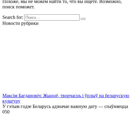
Похоже, мы не можем найти то, что вы ищете. Возможно,
поиск поможет.
Search for:
Новости рубрики
Максім Багдановіч: Жыццё, творчасць і ўплыў на беларускую
культуру
У гэтым годзе Беларусь адзначае важную дату — спаўняецца
0
50