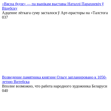
«Вясна будзе» — па вынікам выставы Наталлі Парахневіч ў
Віцебску
Адценне лёгкага суму засталося ў Арт-прасторы на «Талстога
0
37
Возведение памятника княгине Ольге запланировано к 1050-
летию Витебска
Вполне возможно, что работа народного художника Беларуси
0
40