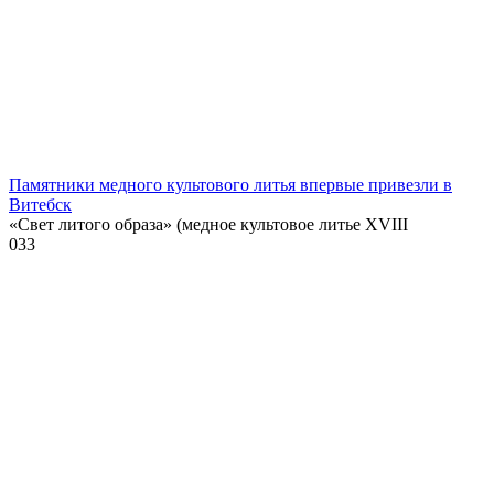
Памятники медного культового литья впервые привезли в
Витебск
«Свет литого образа» (медное культовое литье XVIII
0
33