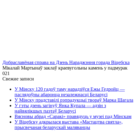
Добраславёная справа на Дзень Нараджэння горада Віцебска
Мікалай Мартынаў заклаў краевугольны камень у падмурак
0
21
Свежие записи
У Мінску 120 гадоў таму нарадзіўся Ежы Гедройц —
паслядоўны абаронца незалежнасці Беларусі
У Мінску прадставілі рэпрадукцыі твораў Марка Шагала
У гэты дзень загінуў Янка Купала — адзін з
найвялікшых паэтаў Беларусі
Вясновы абрад «Саракі» правядуць у музеі пад Мінскам
У Віцебску адкрылася выстава «Мастацтва святла»,
прысвечаная беларускай маляванцы