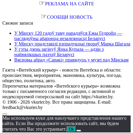
☞
РЕКЛАМА НА САЙТЕ
☞
СООБЩИ НОВОСТЬ
Свежие записи
У Мінску 120 гадоў таму нарадзіўся Ежы Гедройц —
паслядоўны абаронца незалежнасці Беларусі
У Мінску прадставілі рэпрадукцыі твораў Марка Шагала
У гэты дзень загінуў Янка Купала — адзін з
найвялікшых паэтаў Беларусі
Вясновы абрад «Саракі» правядуць у музеі пад Мінскам
Газета «Витебский курьер» - новости Витебска и области:
происшествия, мероприятия, экономика, культура, погода,
общество, политика, авто.
Перепечатка материалов «Витебского курьера» возможна
только с письменного согласия редакции, с активной и
индексируемой гиперссылкой на сайт https://vkurier.by.
© 1906 - 2026 vkurier.by. Все права защищены. E-mail:
feedback@vkurier.by
Мы используем куки для наилучшего представления нашего
сайта. Если Вы продолжите использовать сайт, мы будем
считать что Вас это устраивает.
Ok