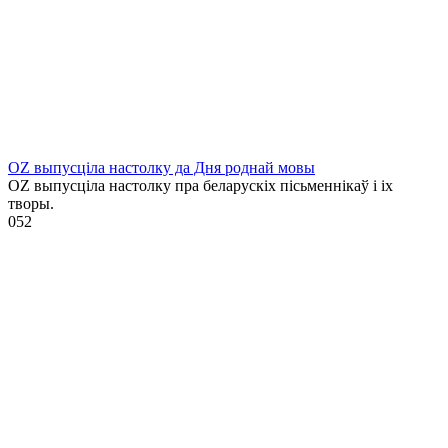
OZ выпусціла настолку да Дня роднай мовы
OZ выпусціла настолку пра беларускіх пісьменнікаў і іх
творы.
0
52