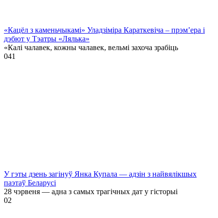
«Кацёл з каменьчыкамі» Уладзіміра Караткевіча – прэм’ера і
дэбют у Тэатры «Лялька»
«Калі чалавек, кожны чалавек, вельмі захоча зрабіць
0
41
У гэты дзень загінуў Янка Купала — адзін з найвялікшых
паэтаў Беларусі
28 чэрвеня — адна з самых трагічных дат у гісторыі
0
2