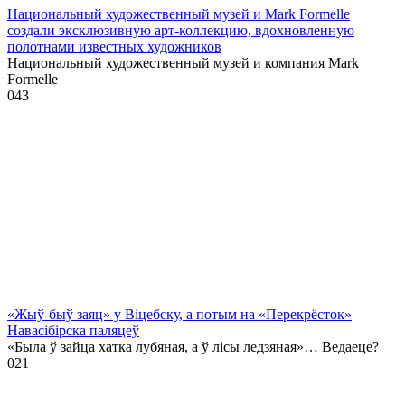
Национальный художественный музей и Mark Formelle
создали эксклюзивную арт-коллекцию, вдохновленную
полотнами известных художников
Национальный художественный музей и компания Mark
Formelle
0
43
«Жыў-быў заяц» у Віцебску, а потым на «Перекрёсток»
Навасібірска паляцеў
«Была ў зайца хатка лубяная, а ў лісы ледзяная»… Ведаеце?
0
21