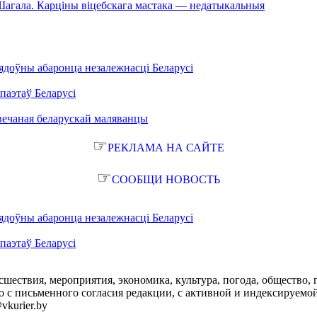
й Шагала. Карціны віцебскага мастака — недатыкальныя
ядоўны абаронца незалежнасці Беларусі
паэтаў Беларусі
вечаная беларускай маляванцы
☞
РЕКЛАМА НА САЙТЕ
☞
СООБЩИ НОВОСТЬ
ядоўны абаронца незалежнасці Беларусі
паэтаў Беларусі
сшествия, мероприятия, экономика, культура, погода, общество, 
с письменного согласия редакции, с активной и индексируемой ги
vkurier.by