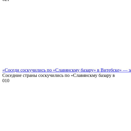
«Соседи соскучились по «Славянскму базару» в Витебске» — 
Соседние страны соскучились по «Славянскму базару в
0
10