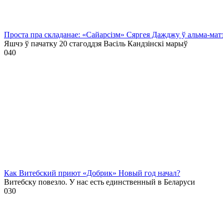
Проста пра складанае: «Сайарсізм» Сяргея Дажджу ў альма-мат
Яшчэ ў пачатку 20 стагоддзя Васіль Кандзінскі марыў
0
40
Как Витебский приют «Добрик» Новый год начал?
Витебску повезло. У нас есть единственный в Беларуси
0
30