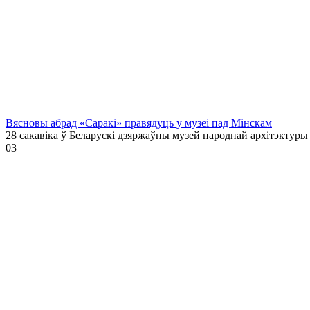
Вясновы абрад «Саракі» правядуць у музеі пад Мінскам
28 сакавіка ў Беларускі дзяржаўны музей народнай архітэктуры
0
3