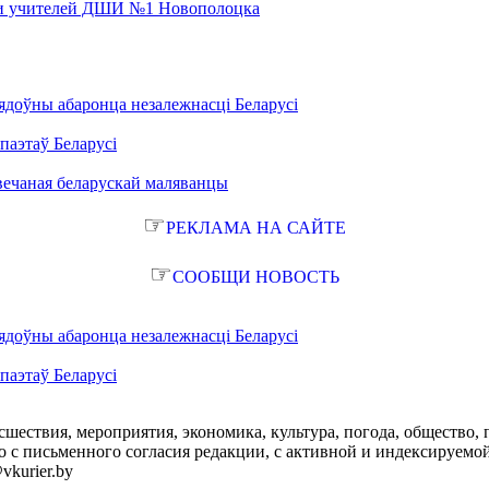
 и учителей ДШИ №1 Новополоцка
ядоўны абаронца незалежнасці Беларусі
паэтаў Беларусі
вечаная беларускай маляванцы
☞
РЕКЛАМА НА САЙТЕ
☞
СООБЩИ НОВОСТЬ
ядоўны абаронца незалежнасці Беларусі
паэтаў Беларусі
сшествия, мероприятия, экономика, культура, погода, общество, 
с письменного согласия редакции, с активной и индексируемой ги
vkurier.by