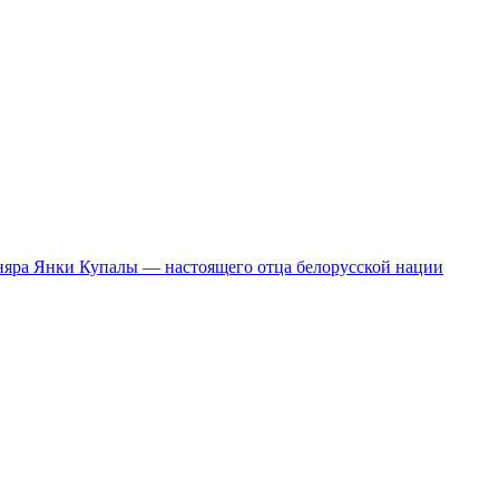
сняра Янки Купалы — настоящего отца белорусской нации