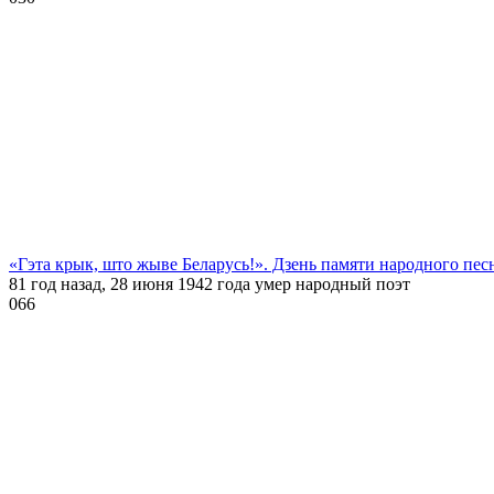
«Гэта крык, што жыве Беларусь!». Дзень памяти народного пе
81 год назад, 28 июня 1942 года умер народный поэт
0
66