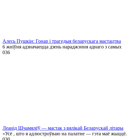
Алесь Пушкін: Гонар і трагедыя беларускага мастацтва
6 жніўня адзначаецца дзень нараджэння аднаго з самых
0
36
Леанід Шчамялёў — мастак з вялікай Беларускай літары
«Усё , што я адлюстроўваю на палатне — гэта маё жыццё.
0
30