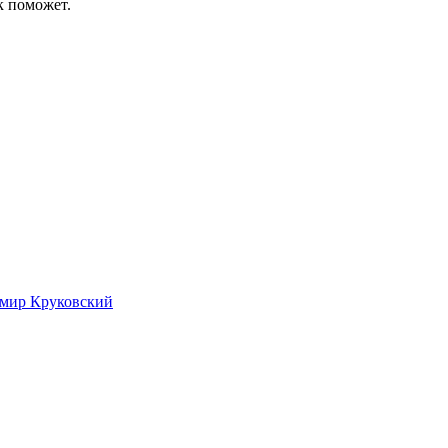
к поможет.
имир Круковский