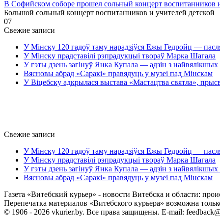
В Софийском соборе прошел сольный концерт воспитанников
Большой сольный концерт воспитанников и учителей детской
0
7
Свежие записи
У Мінску 120 гадоў таму нарадзіўся Ежы Гедройц — пасл
У Мінску прадставілі рэпрадукцыі твораў Марка Шагала
У гэты дзень загінуў Янка Купала — адзін з найвялікшых 
Вясновы абрад «Саракі» правядуць у музеі пад Мінскам
У Віцебску адкрылася выстава «Мастацтва святла», прыс
Свежие записи
У Мінску 120 гадоў таму нарадзіўся Ежы Гедройц — пасл
У Мінску прадставілі рэпрадукцыі твораў Марка Шагала
У гэты дзень загінуў Янка Купала — адзін з найвялікшых 
Вясновы абрад «Саракі» правядуць у музеі пад Мінскам
Газета «Витебский курьер» - новости Витебска и области: прои
Перепечатка материалов «Витебского курьера» возможна только 
© 1906 - 2026 vkurier.by. Все права защищены. E-mail: feedback@