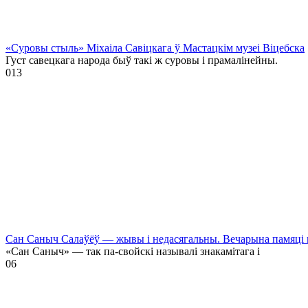
«Суровы стыль» Міхаіла Савіцкага ў Мастацкім музеі Віцебска
Густ савецкага народа быў такі ж суровы і прамалінейны.
0
13
Сан Саныч Салаўёў — жывы і недасягальны. Вечарына памяці 
«Сан Саныч» — так па-свойскі называлі знакамітага і
0
6