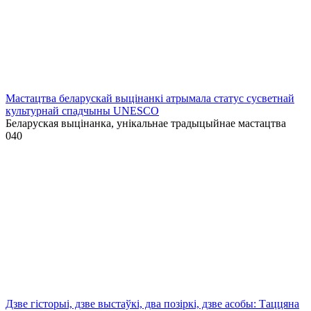
Мастацтва беларускай выцінанкі атрымала статус сусветнай
культурнай спадчыны UNESCO
Беларуская выцінанка, унікальнае традыцыйнае мастацтва
0
40
Дзве гісторыі, дзве выстаўкі, два позіркі, дзве асобы: Таццяна