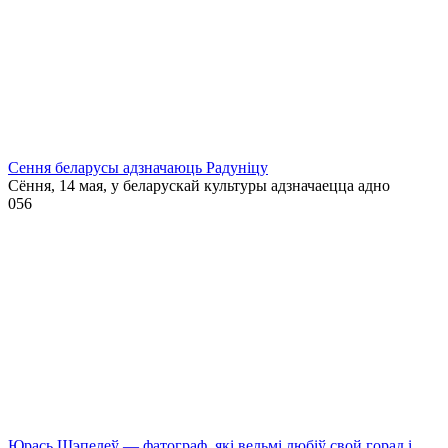
Сення беларусы адзначаюць Радуніцу
Сёння, 14 мая, у беларускай культуры адзначаецца адно
0
56
Юрась Шэпелеў — фатограф, які вельмі любіў свой горад і