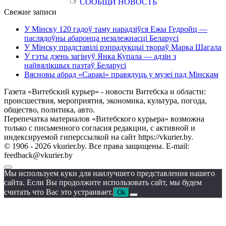
☞
СООБЩИ НОВОСТЬ
Свежие записи
У Мінску 120 гадоў таму нарадзіўся Ежы Гедройц —
паслядоўны абаронца незалежнасці Беларусі
У Мінску прадставілі рэпрадукцыі твораў Марка Шагала
У гэты дзень загінуў Янка Купала — адзін з
найвялікшых паэтаў Беларусі
Вясновы абрад «Саракі» правядуць у музеі пад Мінскам
Газета «Витебский курьер» - новости Витебска и области:
происшествия, мероприятия, экономика, культура, погода,
общество, политика, авто.
Перепечатка материалов «Витебского курьера» возможна
только с письменного согласия редакции, с активной и
индексируемой гиперссылкой на сайт https://vkurier.by.
© 1906 - 2026 vkurier.by. Все права защищены. E-mail:
feedback@vkurier.by
Мы используем куки для наилучшего представления нашего
сайта. Если Вы продолжите использовать сайт, мы будем
считать что Вас это устраивает.
Ok