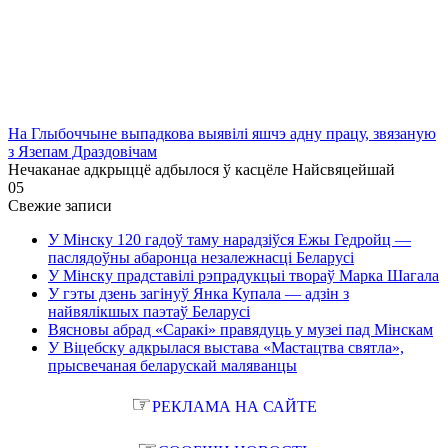
На Глыбоччыне выпадкова выявілі яшчэ адну працу, звязаную
з Язепам Драздовічам
Нечаканае адкрыццё адбылося ў касцёле Найсвяцейшай
0
5
Свежие записи
У Мінску 120 гадоў таму нарадзіўся Ежы Гедройц —
паслядоўны абаронца незалежнасці Беларусі
У Мінску прадставілі рэпрадукцыі твораў Марка Шагала
У гэты дзень загінуў Янка Купала — адзін з
найвялікшых паэтаў Беларусі
Вясновы абрад «Саракі» правядуць у музеі пад Мінскам
У Віцебску адкрылася выстава «Мастацтва святла»,
прысвечаная беларускай маляванцы
☞
РЕКЛАМА НА САЙТЕ