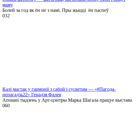
маму
Болей за год як ён не з намі. Пры жыцці ён паспеў
0
32
Калі мастак у гармоніі з сабой і сусветам — «#Пагода-
непагадзь22» Генадзя Фалея
Апошні тыдзень у Арт-цэнтры Марка Шагала працуе выстава
0
60