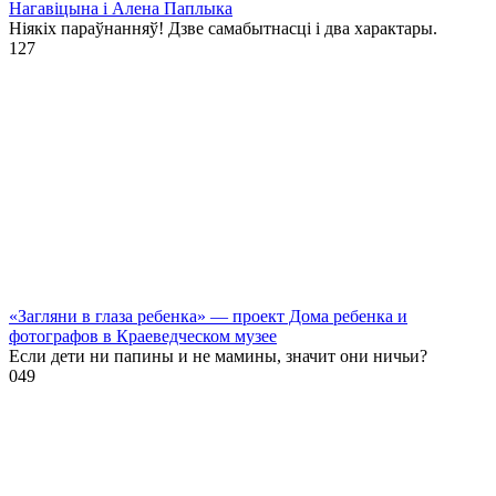
Нагавіцына і Алена Паплыка
Ніякіх параўнанняў! Дзве самабытнасці і два характары.
1
27
«Загляни в глаза ребенка» — проект Дома ребенка и
фотографов в Краеведческом музее
Если дети ни папины и не мамины, значит они ничьи?
0
49