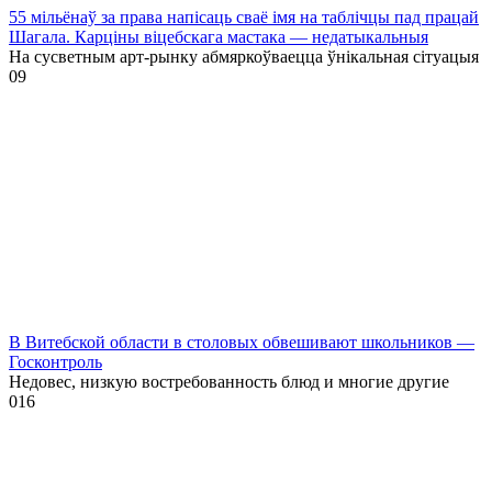
55 мільёнаў за права напісаць сваё імя на таблічцы пад працай
Шагала. Карціны віцебскага мастака — недатыкальныя
На сусветным арт-рынку абмяркоўваецца ўнікальная сітуацыя
0
9
В Витебской области в столовых обвешивают школьников —
Госконтроль
Недовес, низкую востребованность блюд и многие другие
0
16