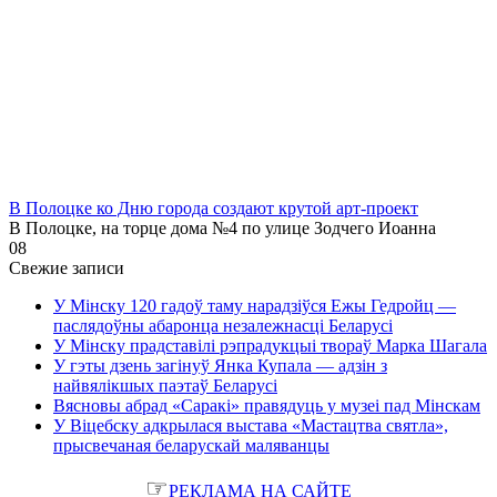
В Полоцке ко Дню города создают крутой арт-проект
В Полоцке, на торце дома №4 по улице Зодчего Иоанна
0
8
Свежие записи
У Мінску 120 гадоў таму нарадзіўся Ежы Гедройц —
паслядоўны абаронца незалежнасці Беларусі
У Мінску прадставілі рэпрадукцыі твораў Марка Шагала
У гэты дзень загінуў Янка Купала — адзін з
найвялікшых паэтаў Беларусі
Вясновы абрад «Саракі» правядуць у музеі пад Мінскам
У Віцебску адкрылася выстава «Мастацтва святла»,
прысвечаная беларускай маляванцы
☞
РЕКЛАМА НА САЙТЕ