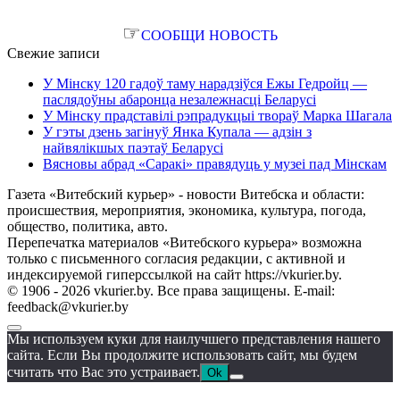
☞
СООБЩИ НОВОСТЬ
Свежие записи
У Мінску 120 гадоў таму нарадзіўся Ежы Гедройц —
паслядоўны абаронца незалежнасці Беларусі
У Мінску прадставілі рэпрадукцыі твораў Марка Шагала
У гэты дзень загінуў Янка Купала — адзін з
найвялікшых паэтаў Беларусі
Вясновы абрад «Саракі» правядуць у музеі пад Мінскам
Газета «Витебский курьер» - новости Витебска и области:
происшествия, мероприятия, экономика, культура, погода,
общество, политика, авто.
Перепечатка материалов «Витебского курьера» возможна
только с письменного согласия редакции, с активной и
индексируемой гиперссылкой на сайт https://vkurier.by.
© 1906 - 2026 vkurier.by. Все права защищены. E-mail:
feedback@vkurier.by
Мы используем куки для наилучшего представления нашего
сайта. Если Вы продолжите использовать сайт, мы будем
считать что Вас это устраивает.
Ok