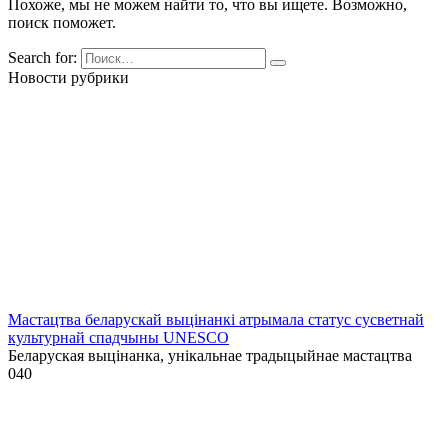
Похоже, мы не можем найти то, что вы ищете. Возможно,
поиск поможет.
Search for:
Новости рубрики
Мастацтва беларускай выцінанкі атрымала статус сусветнай
культурнай спадчыны UNESCO
Беларуская выцінанка, унікальнае традыцыйнае мастацтва
0
40