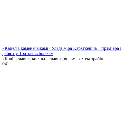
«Кацёл з каменьчыкамі» Уладзіміра Караткевіча – прэм’ера і
дэбют у Тэатры «Лялька»
«Калі чалавек, кожны чалавек, вельмі захоча зрабіць
0
41