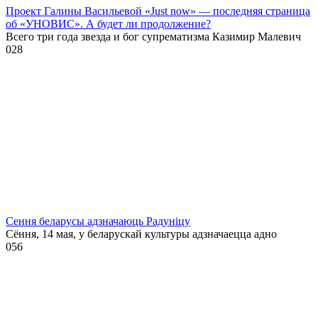
Проект Галины Васильевой «Just now» — последняя страница
об «УНОВИС». А будет ли продолжение?
Всего три года звезда и бог супрематизма Казимир Малевич
0
28
Сення беларусы адзначаюць Радуніцу
Сёння, 14 мая, у беларускай культуры адзначаецца адно
0
56