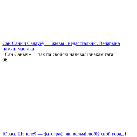
Сан Саныч Салаўёў — жывы і недасягальны. Вечарына
памяці мастака
«Сан Саныч» — так па-свойскі называлі знакамітага і
0
6
Юрась Шэпелеў — фатограф, які вельмі любіў свой горад і