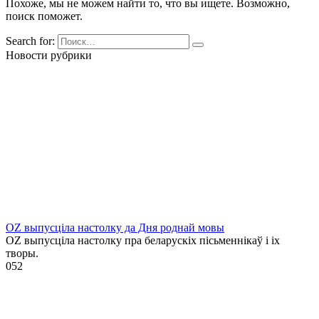
Похоже, мы не можем найти то, что вы ищете. Возможно,
поиск поможет.
Search for:
Новости рубрики
OZ выпусціла настолку да Дня роднай мовы
OZ выпусціла настолку пра беларускіх пісьменнікаў і іх
творы.
0
52