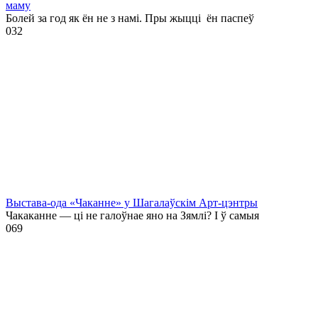
маму
Болей за год як ён не з намі. Пры жыцці ён паспеў
0
32
Выстава-ода «Чаканне» у Шагалаўскім Арт-цэнтры
Чакаканне — ці не галоўнае яно на Зямлі? І ў самыя
0
69