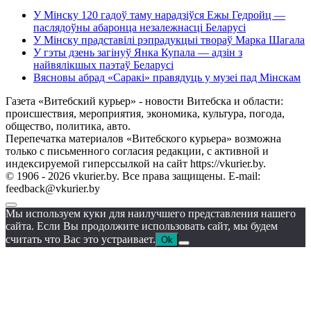
У Мінску 120 гадоў таму нарадзіўся Ежы Гедройц —
паслядоўны абаронца незалежнасці Беларусі
У Мінску прадставілі рэпрадукцыі твораў Марка Шагала
У гэты дзень загінуў Янка Купала — адзін з
найвялікшых паэтаў Беларусі
Вясновы абрад «Саракі» правядуць у музеі пад Мінскам
Газета «Витебский курьер» - новости Витебска и области:
происшествия, мероприятия, экономика, культура, погода,
общество, политика, авто.
Перепечатка материалов «Витебского курьера» возможна
только с письменного согласия редакции, с активной и
индексируемой гиперссылкой на сайт https://vkurier.by.
© 1906 - 2026 vkurier.by. Все права защищены. E-mail:
feedback@vkurier.by
Мы используем куки для наилучшего представления нашего
сайта. Если Вы продолжите использовать сайт, мы будем
считать что Вас это устраивает.
Ok