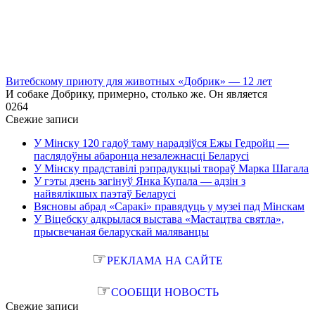
Витебскому приюту для животных «Добрик» — 12 лет
И собаке Добрику, примерно, столько же. Он является
0
264
Свежие записи
У Мінску 120 гадоў таму нарадзіўся Ежы Гедройц —
паслядоўны абаронца незалежнасці Беларусі
У Мінску прадставілі рэпрадукцыі твораў Марка Шагала
У гэты дзень загінуў Янка Купала — адзін з
найвялікшых паэтаў Беларусі
Вясновы абрад «Саракі» правядуць у музеі пад Мінскам
У Віцебску адкрылася выстава «Мастацтва святла»,
прысвечаная беларускай маляванцы
☞
РЕКЛАМА НА САЙТЕ
☞
СООБЩИ НОВОСТЬ
Свежие записи