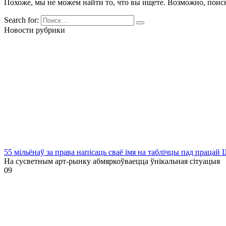
Похоже, мы не можем найти то, что вы ищете. Возможно, поис
Search for:
Новости рубрики
55 мільёнаў за права напісаць сваё імя на таблічцы пад праца
На сусветным арт-рынку абмяркоўваецца ўнікальная сітуацыя
0
9