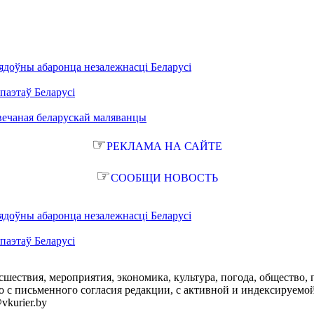
ядоўны абаронца незалежнасці Беларусі
паэтаў Беларусі
вечаная беларускай маляванцы
☞
РЕКЛАМА НА САЙТЕ
☞
СООБЩИ НОВОСТЬ
ядоўны абаронца незалежнасці Беларусі
паэтаў Беларусі
сшествия, мероприятия, экономика, культура, погода, общество, 
с письменного согласия редакции, с активной и индексируемой ги
vkurier.by