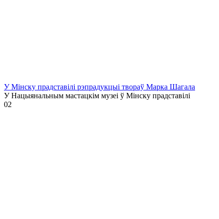
У Мінску прадставілі рэпрадукцыі твораў Марка Шагала
У Нацыянальным мастацкім музеі ў Мінску прадставілі
0
2