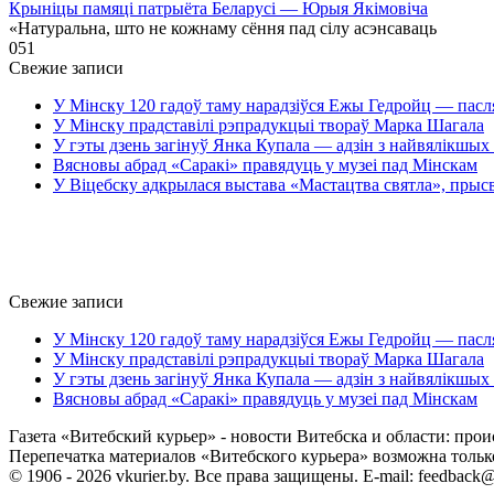
Крыніцы памяці патрыёта Беларусі — Юрыя Якімовіча
«Натуральна, што не кожнаму сёння пад сілу асэнсаваць
0
51
Свежие записи
У Мінску 120 гадоў таму нарадзіўся Ежы Гедройц — пасл
У Мінску прадставілі рэпрадукцыі твораў Марка Шагала
У гэты дзень загінуў Янка Купала — адзін з найвялікшых 
Вясновы абрад «Саракі» правядуць у музеі пад Мінскам
У Віцебску адкрылася выстава «Мастацтва святла», прыс
Свежие записи
У Мінску 120 гадоў таму нарадзіўся Ежы Гедройц — пасл
У Мінску прадставілі рэпрадукцыі твораў Марка Шагала
У гэты дзень загінуў Янка Купала — адзін з найвялікшых 
Вясновы абрад «Саракі» правядуць у музеі пад Мінскам
Газета «Витебский курьер» - новости Витебска и области: прои
Перепечатка материалов «Витебского курьера» возможна только 
© 1906 - 2026 vkurier.by. Все права защищены. E-mail: feedback@