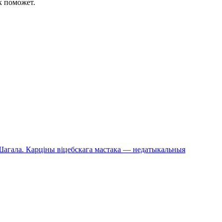
к поможет.
й Шагала. Карціны віцебскага мастака — недатыкальныя