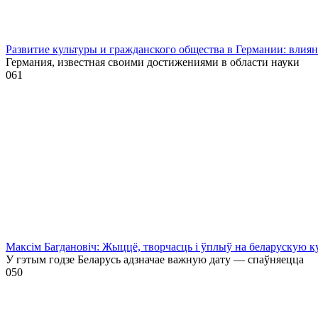
Развитие культуры и гражданского общества в Германии: влия
Германия, известная своими достижениями в области науки
0
61
Максім Багдановіч: Жыццё, творчасць і ўплыў на беларускую к
У гэтым годзе Беларусь адзначае важную дату — спаўняецца
0
50