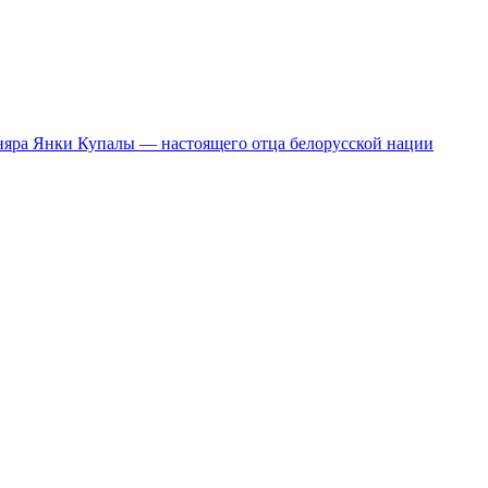
сняра Янки Купалы — настоящего отца белорусской нации