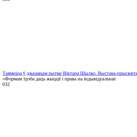
Таямніца ў джазавым рытме Віктара Шылко. Выстава-прысвя
«Формам трэба даць жыццё і права на індывідуальнае
0
32