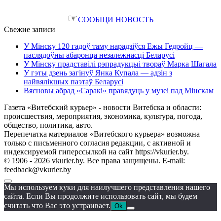
☞
СООБЩИ НОВОСТЬ
Свежие записи
У Мінску 120 гадоў таму нарадзіўся Ежы Гедройц —
паслядоўны абаронца незалежнасці Беларусі
У Мінску прадставілі рэпрадукцыі твораў Марка Шагала
У гэты дзень загінуў Янка Купала — адзін з
найвялікшых паэтаў Беларусі
Вясновы абрад «Саракі» правядуць у музеі пад Мінскам
Газета «Витебский курьер» - новости Витебска и области:
происшествия, мероприятия, экономика, культура, погода,
общество, политика, авто.
Перепечатка материалов «Витебского курьера» возможна
только с письменного согласия редакции, с активной и
индексируемой гиперссылкой на сайт https://vkurier.by.
© 1906 - 2026 vkurier.by. Все права защищены. E-mail:
feedback@vkurier.by
Мы используем куки для наилучшего представления нашего
сайта. Если Вы продолжите использовать сайт, мы будем
считать что Вас это устраивает.
Ok