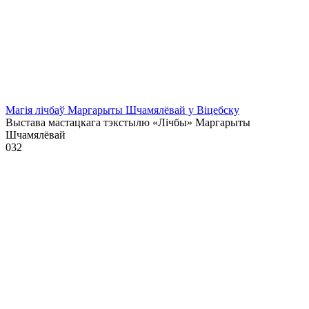
Магія лічбаў Маргарыты Шчамялёвай у Віцебску
Выстава мастацкага тэкстылю «Лічбы» Маргарыты
Шчамялёвай
0
32