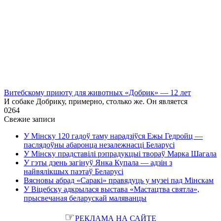
Витебскому приюту для животных «Добрик» — 12 лет
И собаке Добрику, примерно, столько же. Он является
0
264
Свежие записи
У Мінску 120 гадоў таму нарадзіўся Ежы Гедройц —
паслядоўны абаронца незалежнасці Беларусі
У Мінску прадставілі рэпрадукцыі твораў Марка Шагала
У гэты дзень загінуў Янка Купала — адзін з
найвялікшых паэтаў Беларусі
Вясновы абрад «Саракі» правядуць у музеі пад Мінскам
У Віцебску адкрылася выстава «Мастацтва святла»,
прысвечаная беларускай маляванцы
☞
РЕКЛАМА НА САЙТЕ