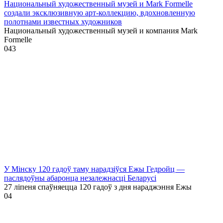
Национальный художественный музей и Mark Formelle
создали эксклюзивную арт-коллекцию, вдохновленную
полотнами известных художников
Национальный художественный музей и компания Mark
Formelle
0
43
У Мінску 120 гадоў таму нарадзіўся Ежы Гедройц —
паслядоўны абаронца незалежнасці Беларусі
27 ліпеня спаўняецца 120 гадоў з дня нараджэння Ежы
0
4