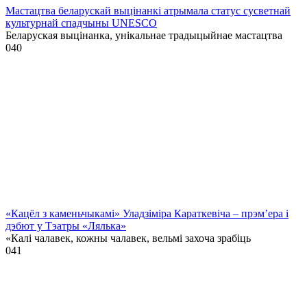
Мастацтва беларускай выцінанкі атрымала статус сусветнай
культурнай спадчыны UNESCO
Беларуская выцінанка, унікальнае традыцыйнае мастацтва
0
40
«Кацёл з каменьчыкамі» Уладзіміра Караткевіча – прэм’ера і
дэбют у Тэатры «Лялька»
«Калі чалавек, кожны чалавек, вельмі захоча зрабіць
0
41